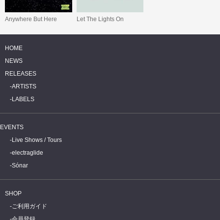
Let The Lights On
Anywhere But Here
HOME
NEWS
RELEASES
ARTISTS
LABELS
EVENTS
Live Shows / Tours
electraglide
Sónar
SHOP
ご利用ガイド
会員登録