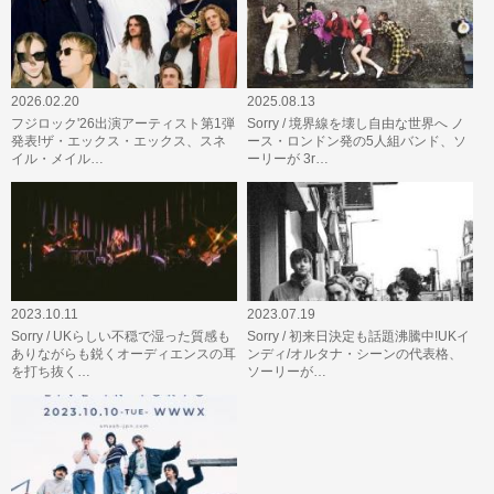
2026.02.20
2025.08.13
フジロック'26出演アーティスト第1弾
Sorry / 境界線を壊し自由な世界へ ノ
発表!ザ・エックス・エックス、スネ
ース・ロンドン発の5人組バンド、ソ
イル・メイル…
ーリーが 3r…
2023.10.11
2023.07.19
Sorry / UKらしい不穏で湿った質感も
Sorry / 初来日決定も話題沸騰中!UKイ
ありながらも鋭くオーディエンスの耳
ンディ/オルタナ・シーンの代表格、
を打ち抜く…
ソーリーが…