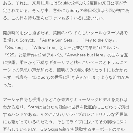
ある。それに、来月11月にはSquidの2年ぶり2度目の来日公演が予
定されている。そんな中、意外にもSorryの来日公演は今回が初であ
る。この日を待ち望んだファンも多くいるに違いない。
開演時間を少し過ぎた頃、英国のバンドらしいクールなスーツ姿で
登場したSorryは、「As the Sun Sets」、「Key to the City」、
「Snakes」、「Willow Tree」といった並びで早速1stアルバム
『925』と最新作の2ndアルバム『Anywhere but Here』の曲を交互
に披露。柔らかく不穏なギターリフと粘っこいベースとドラムにア
ーシャの気怠い声が加わる。照明のみの最小限のセットにもかかわ
らず、観客を一気にSorryの世界に引き込んでしまうような迫力があ
った。
アーシャ自身も手掛けるどこか奇抜なミュージックビデオを見れば
わかる通り、Sorryは自分たち独自の世界を徹底的にこだわって演出
するバンドである。そのこだわりがライブのシアトリカルな雰囲気
にも繋がっているのだろう。そしてライブにおいてその演出に深く
寄与しているのが、GG Skips名義でも活動するキーボードのマル