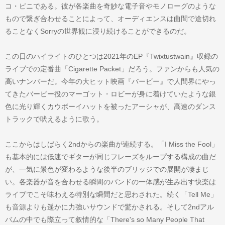
コ・ピニである。彼が各楽曲を奇妙な電子音やモノローグのような
もので繋ぎ合わせることによって、オーディエンスは曲間で途切れ
ることなくSorryの世界観に浸り続けることができるのだ。
この日のハイライトのひとつは2021年のEP『Twixtustwain』収録の
ライブでの定番曲「Cigarette Packet」だろう。ファンからも人気の
高いナンバーだ。今年の大ヒット映画『バービー』で人間界にやっ
てきたバービー役のマーゴット・ロビーが身に着けていたような銀
色に光り輝くカウボーイハットを被ったアーシャが、高速のダンス
トラックで吠えるように歌う。
ここからはしばらく2ndからの楽曲が連続する。「I Miss the Fool」
も基本的には低速でギターが同じフレーズをループする構成の曲だ
が、一気に景色が変わるような後半のブリッジでの展開が凄まじ
い。各楽器が音を合わせる瞬間のバンドの一体感が生み出す快楽は
ライブでこそ味わえる特別な瞬間だと思わされた。続く「Tell Me」
も音源よりも遥かに力強いサウンドで驚かされる。そして2ndアル
バムの中でも際立って叙情的な「There's so Many People That