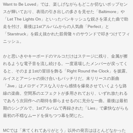
Want to Be Loved」では、楽しげながらもどこか切ないポップセン
スが輝いており、表現の引き出しの多さを見せた「Baltimore」や
「Let The Lights On」といったパンキッシュな鋭さを湛えた曲で助
走を付け、最後は1stアルバムからの人気曲「Perfect」と
「Starstruck」を鍛え抜かれた筋骨隆々のサウンドで叩きつけてフィ
ニッシュ。
かと思いきやキーボードのマルコだけはステージに残り、金属が擦
れるような電子音を流し続ける。一度退場したメンバーが戻ってく
ると、そのまま1stの冒頭を飾る「Right Round the Clock」を披露。
ルイスとアーシャの掛け合いもバッチリだ。未リリースの新曲
「Jive」はメロディアスな入りから感情を爆発させていくような路
線の楽曲。空間系のエフェクトが多用されており、いずれ放たれる
であろう次回作への期待を膨らませるのに充分な一曲。最後は最初
期のシングルで、1stアルバムで再録された「Lies」で豪快ながらも
最初の不穏なムードを保ちつつ幕を閉じた。
MCでは「来てくれてありがとう」以外の発言はほとんどなかった