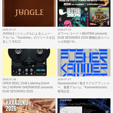
2026.07.27
2026.07.23
JUNGLE / ジャングルによるニュー・
タワーレコード × BEATINK presents
アルバム『Sunshine』のリリースを記
DUB SESSIONS 2026 開催記念スペシ
念して 8月12…
ャル対談! Yo…
2026.07.08
2026.07.07
OPEN REEL DUB Listening Event
Squarepusher / 鬼才スクエアプッシャ
Vol.2 ADRIAN SHERWOOD presents
ー、最新アルバム『Kammerkonzert』
DUB SESSIONS 2026 …
発売記念 …