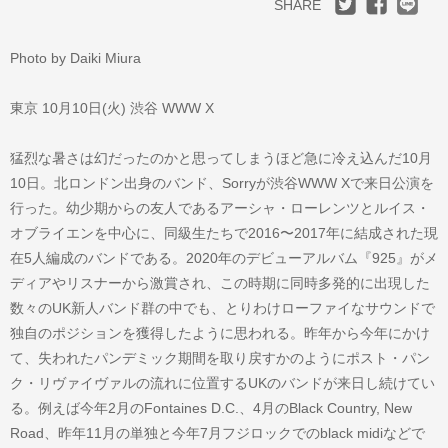
SHARE
Photo by Daiki Miura
東京 10月10日(火) 渋谷 WWW X
猛烈な暑さは幻だったのかと思ってしまうほど急に冷え込んだ10月
10日。北ロンドン出身のバンド、Sorryが渋谷WWW Xで来日公演を
行った。幼少期からの友人であるアーシャ・ローレンツとルイス・
オブライエンを中心に、同級生たちで2016〜2017年に結成された現
在5人編成のバンドである。2020年のデビューアルバム『925』がメ
ディアやリスナーから激賞され、この時期に同時多発的に出現した
数々のUK新人バンド群の中でも、とりわけローファイなサウンドで
独自のポジションを獲得したように思われる。昨年から今年にかけ
て、失われたパンデミック期間を取り戻すかのようにポスト・パン
ク・リヴァイヴァルの流れに位置するUKのバンドが来日し続けてい
る。例えば今年2月のFontaines D.C.、4月のBlack Country, New
Road、昨年11月の単独と今年7月フジロックでのblack midiなどで