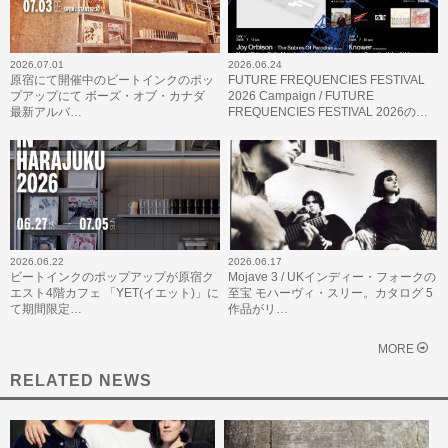
2026.07.01
2026.06.24
原宿にて開催中のビートインクのポッ
FUTURE FREQUENCIES FESTIVAL
プアップにて ボーズ・オブ・カナダ
2026 Campaign / FUTURE
最新アルバ…
FREQUENCIES FESTIVAL 2026の…
2026.06.22
2026.06.17
ビートインクのポップアップが原宿ク
Mojave 3 / UKインディー・フォークの
エスト4階カフェ 「YET(イエット)」に
至宝 モハーヴィ・スリー。カタログ 5
て期間限定…
作品がリ…
MORE
RELATED NEWS