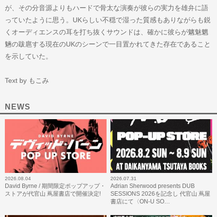
が、その分音源よりもハードで骨太な演奏が彼らの実力を雄弁に語
っていたように思う。UKらしい不穏で湿った質感もありながらも鋭
くオーディエンスの耳を打ち抜くサウンドは、確かに彼らが魑魅魍
魎の跋扈する現在のUKのシーンで一目置かれてきた存在であること
を示していた。
Text by もこみ
NEWS
2026.08.04
2026.07.31
David Byrne / 期間限定ポップアップ・
Adrian Sherwood presents DUB
ストアが代官山 蔦屋書店で開催決定!
SESSIONS 2026を記念し 代官山 蔦屋
書店にて〈ON-U SO…