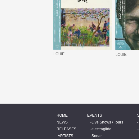
LOUIE
LOUIE
HOME
EVENTS
NEWS
Live Shows / Tours
RELEASES
electraglide
ARTISTS
Sónar