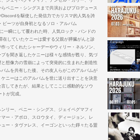
ス、ジェイペグマフィア、デンゼル・カリー、リ
からベニー・シングスまで共演およびプロデュース
やDiscordを駆使した発信力でカリスマ的人気を誇
・ビーツが自身初となるソロ・アルバム
ックに一瞬にして覆われた時、人気ロック・バンドの
滞在していたケニーは愛する父親が膵臓がんと診
が作ってくれたシャーデーやウィリー・ネルソン、
ープを聞き返したケニーは様々な感情が甦り、気づ
望と想像力の雪崩によって突発的に生まれた創造性
ルバムを共有した後、その友人らがこのアルバムが
、ケニーはこのアルバムを世に送り出すことを決意
公言してきたが、結果としてここに感動的なソウ
ートが完成。
ヘンリー、ベニー・シングス、ジェイペグマフィ
オマー・アポロ、スロウタイ、ディージョン、レ
シュー・タヴァレス、イーゴンといった錚々たる盟