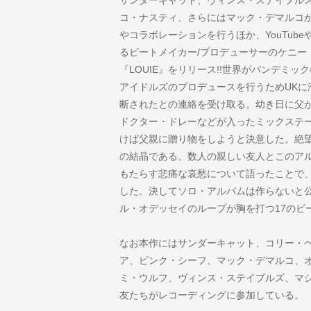
サンダーキャット、ヴィンス・ステイプル
コ・ナスティ、さらにはマック・デマルコ
やコラボレーションを行うほか、YouTube
るビートメイカー/プロデューサーのケニー
『LOUIE』をリリース!!世界がパンデミ
アイドルズのプロデュースを行うためUKに
断されたとの連絡を受け取る。幼き日に父
ドクター・ドレーなどが入ったミックステ
けば父親に贈り物をしようと決意した。絶
の結晶である。数人の親しい友人とこのア
もたらす悲痛な哀愁について語ったことで
した。決してソロ・アルバムは作らないと
ル・オデッセイのループが胸を打つ17のビ
なお本作にはサンダーキャット、コリー・
ア、ピンク・シーフ、マック・デマルコ、
ミ・ウルフ、ヴィンス・ステイプルズ、マ
友たちがレコーディングに参加している。