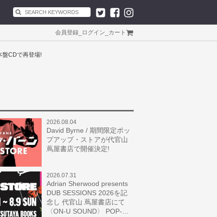
会員登録
_
ログイン
_
カート
本盤CDで再登場!
2026.08.04
David Byrne / 期間限定ポッ
プアップ・ストアが代官山
蔦屋書店で開催決定!
2026.07.31
Adrian Sherwood presents
DUB SESSIONS 2026を記
念し 代官山 蔦屋書店にて
〈ON-U SOUND〉 POP-…