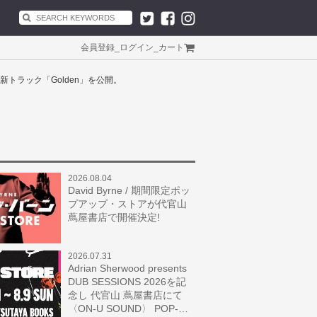
会員登録
_
ログイン
_
カート
最新トラック「Golden」を公開。
2026.08.04
David Byrne / 期間限定ポッ
プアップ・ストアが代官山
蔦屋書店で開催決定!
2026.07.31
Adrian Sherwood presents
DUB SESSIONS 2026を記
念し 代官山 蔦屋書店にて
〈ON-U SOUND〉 POP-…