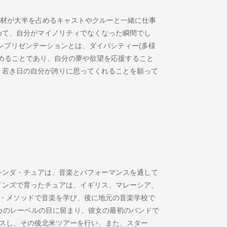
アの人材が大半を占めるキャストやクルーと一緒に仕事
めて、自分がマイノリティでなくなった瞬間でし
レプリゼンテーションとは、ダイバシティー(多様
めることであり、自分の夢や欲望を応援すること
、若き日の自分が誇りに思ってくれることを願って
シンダ・チュアは、音楽とパフォーマンスを通して
インズで育ったチュアは、イギリス、マレーシア、
キ・メソッドで音楽を学び、後に地元の音楽学校で
カのレーベル
の目に留まり、彼女の最初のバンドで
ースし、その後北米ツアーを行い、また、スター