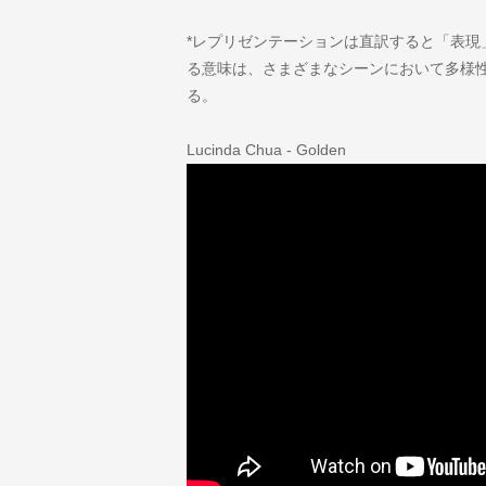
*レプリゼンテーションは直訳すると「表現
る意味は、さまざまなシーンにおいて多様
る。
Lucinda Chua - Golden