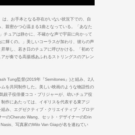
n」は、お手本となる存在がいない状況下での、自
る、親密かつ心温まる1曲となっている。「あなた
?」チュアは静かに、不確かな声で宇宙に向かって
色に輝くの。」美しいコーラスが加わり、彼らの声
と昇華し、若き日のチュアに呼びかける。「初めて
ュアが奏でる高揚感あふれるストリングスのアレン
ung監督(2019年『Semitones』)と組み、2人
ルムを共同制作した。美しい映画のような物語性の
の気鋭子役俳優ココ・ブリジャーが、幼いチュア役
。制作にあたっては、イギリスを代表する東アジ
を組み、エグゼクティブ・クリエイティブ・プロデ
ーサーのCheruto Wang、セット・デザイナーのErin
sis、写真家のMilo Van Giapが名を連ねてい