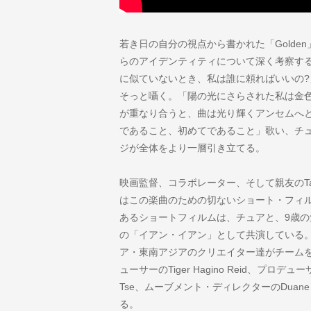
若き日の自分の視点から書かれた「Golde
らのアイデンティティについて深く考察す
に似ていないとき、私は誰に頼ればいいの
そっと囁く。「陽の光にさらされた私は金
が重なり合うと、曲は光り輝くアンセムへ
であること、初めてであること」歌い、チ
ジが全体をより一層引き立てる。
映画監督、コラボレーター、そして親友のTash T
はこの楽曲のための切ないショート・フィ
あるショートフィルムは、チュアと、9歳
の「イアン・イアン」として共演している
ア・東南アジアのクリエイター達がチーム
ューサーのTiger Hagino Reid、プロデュ
Tse、ムーブメント・ディレクターのDuane Na
る。