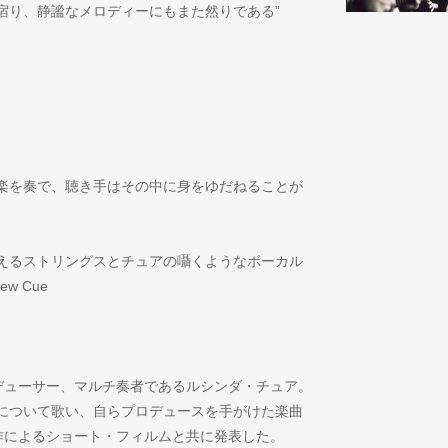
宿り、静謐なメロディーにもまた然りである”
楽を奏で、聴き手はその中に身をゆだねることが
えるストリングスとチュアの囁くようなボーカル
w Cue
デューサー、マルチ奏者であるルシンダ・チュア。
について歌い、自らプロデュースを手がけた楽曲
共同制作によるショート・フィルムと共に発表した。