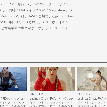
パ・ツアーを行った。2019年、チュアはソロ・
ースし、同時にFKAツイッグスの『Magdalene』ワ
dotes 2』は、<4AD>と契約した後、2021年5
2023年にリリースされる。チュアは、イギリス
トと音楽業界の専門家が主導するコミュニティ、
2023.01.25
2022.10.20
ua / FKAツイッグスか
Lucinda Chua / FKAツイッグスか
Lucinda Chua / F
ティック・オーケス
らザ・シネマティック・オーケス
ザ・シネマティック・
する 美しき孤高の才
トラまで魅了する美しき孤高の才
ラをも魅了する ルシ