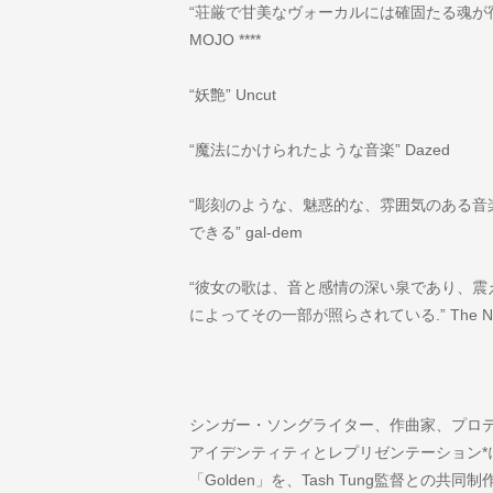
“荘厳で甘美なヴォーカルには確固たる魂が
MOJO ****
“妖艶” Uncut
“魔法にかけられたような音楽” Dazed
“彫刻のような、魅惑的な、雰囲気のある音
できる” gal-dem
“彼女の歌は、音と感情の深い泉であり、震
によってその一部が照らされている.” The Ne
シンガー・ソングライター、作曲家、プロ
アイデンティティとレプリゼンテーション*
「Golden」を、Tash Tung監督との