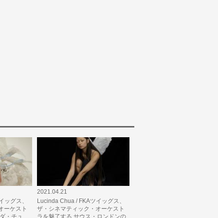
2021.04.21
KAツイッグス、
Lucinda Chua / FKAツイッグス、
オーケスト
ザ・シネマティック・オーケスト
ンダ・チュ
ラを魅了する サウス・ロンドンの