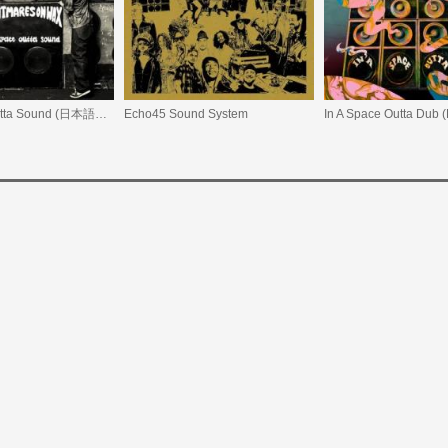
In A Space Outta Sound (日本語帯付LP)
Echo45 Sound System
In A Space Outta Dub (