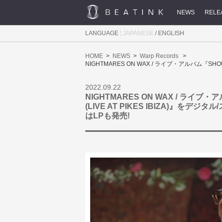
NEWS
RELE
LANGUAGE :
JAPANESE
/
ENGLISH
HOME
NEWS
Warp Records
NIGHTMARES ON WAX / ライブ・アルバム『SHO
2022.09.22
NIGHTMARES ON WAX / ライブ・ア
(LIVE AT PIKES IBIZA)』を
はLPも発売!