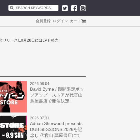
会員登録
_
ログイン
_
カート
グ配信でリリース!10月28日にはLPも発売!
2026.08.04
David Byrne / 期間限定ポッ
プアップ・ストアが代官山
蔦屋書店で開催決定!
2026.07.31
Adrian Sherwood presents
DUB SESSIONS 2026を記
念し 代官山 蔦屋書店にて