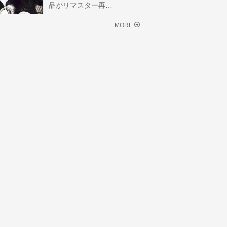
品がリマスター再…
MORE