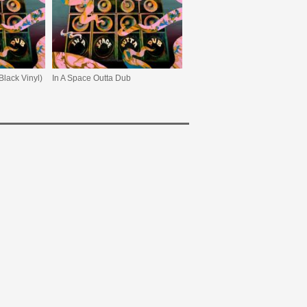
Black Vinyl)
In A Space Outta Dub