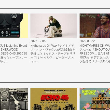
2025.12.05
2022.09.22
UB Listening Event
Nightmares On Wax / ナイトメア
NIGHTMARES ON W
AN SHERWOOD
ズ・オン・ワックスが新曲13曲を
アルバム『SHOUT OUT
B SESSIONS 2026 開
収録した ミックス・テープをリリ
FREEDOM… (LIVE AT
代に蘇ったオープンリー
ース! ジャイルス・ピーターソン、
IBIZA)』をデジタル/
力な…
ゴー…
グ配信でリリース!10月