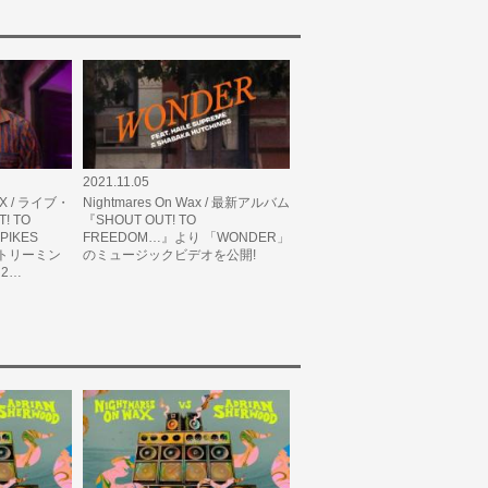
2021.11.05
AX / ライブ・
Nightmares On Wax / 最新アルバム
! TO
『SHOUT OUT! TO
 PIKES
FREEDOM…』より 「WONDER」
ストリーミン
のミュージックビデオを公開!
2…