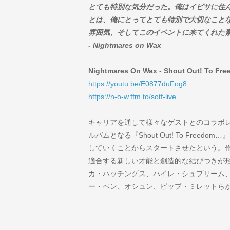
とても特別な気分だった。俺はイビサに住
とは、俺にとってとても特別で大切なこと
雰囲気、そしてこのイベントに来てくれた
- Nightmares on Wax
Nightmares On Wax - Shout Out! To Free
https://youtu.be/E0877duFog8
https://n-o-w.ffm.to/sotf-live
キャリアを通して様々なゲストとのコラボ
ルバムとなる『Shout Out! To Fre
していくことからスタートさせたという。
適合する新しい才能と創造的な結びつきが
カ・ハッチングス、ハイレ・シュプリーム、
ー・ペン、オシュン、ピップ・ミレットら