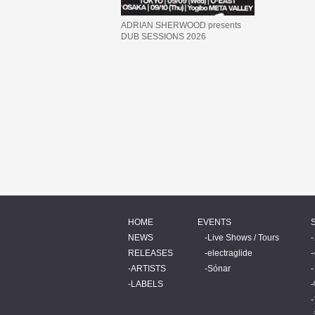
ADRIAN SHERWOOD presents
DUB SESSIONS 2026
HOME
EVENTS
NEWS
Live Shows / Tours
RELEASES
electraglide
ARTISTS
Sónar
LABELS