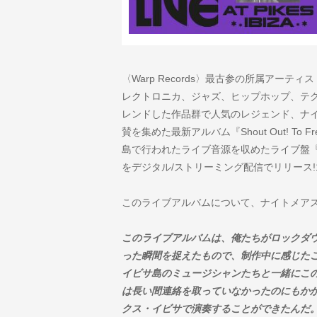
〈Warp Records〉最古参の所属アー
レクトロニカ、ジャズ、ヒップホップ、テ
レンドした作品群で人気のレジェンド、ナ
賛を集めた最新アルバム『Shout Out! T
島で行われたライブ音源を収めたライブ盤『Shout Out!
をデジタル/ストリーミング配信でリリース!
このライブアルバムについて、ナイトメア
このライブアルバムは、俺たちがロックダ
った瞬間を捉えたもので、制作中に感じた
イビサ島のミュージシャンたちと一緒にこ
は長い間連絡を取っていなかったのにもか
クス・イビサで演奏することができたんだ