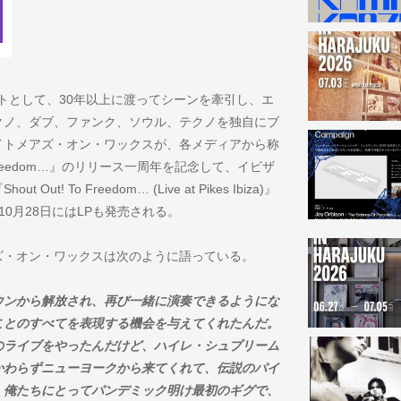
ティストとして、30年以上に渡ってシーンを牽引し、エ
クノ、ダブ、ファンク、ソウル、テクノを独自にブ
イトメアズ・オン・ワックスが、各メディアから称
o Freedom…』のリリース一周年を記念して、イビザ
 To Freedom… (Live at Pikes Ibiza)』
10月28日にはLPも発売される。
ズ・オン・ワックスは次のように語っている。
ウンから解放され、再び一緒に演奏できるようにな
ことのすべてを表現する機会を与えてくれたんだ。
のライブをやったんだけど、ハイレ・シュプリーム
かわらずニューヨークから来てくれて、伝説のパイ
。俺たちにとってパンデミック明け最初のギグで、