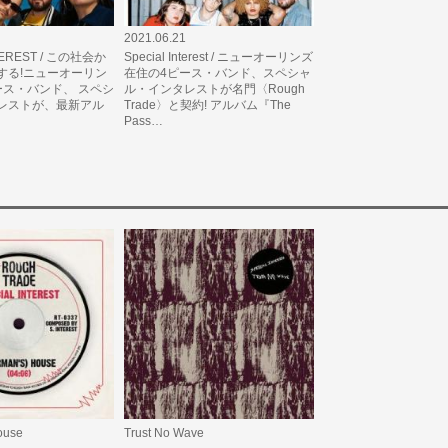
2021.06.21
TEREST / この社会か
Special Interest / ニューオーリンズ
する!ニューオーリン
在住の4ピース・バンド、スペシャ
ース・バンド、 スペシ
ル・インタレストが名門〈Rough
レストが、最新アル
Trade〉と契約! アルバム『The
Pass…
ouse
Trust No Wave