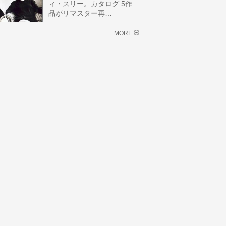
ィ・スリー。カタログ 5作
品がリマスター再…
MORE