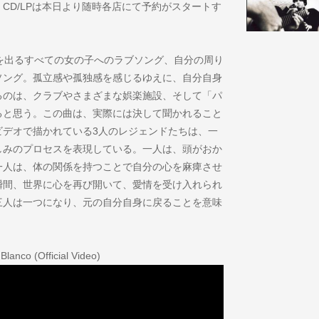
e』CD/LPは本日より随時各店にて予約がスタートす
にクラブを出るすべての女の子へのラブソング、自分の周り
ソング。孤立感や孤独感を感じるゆえに、自分自身
るのは、クラブやさまざまな娯楽施設、そして「パ
ると思う。この曲は、実際には決して聞かれること
ビデオで描かれている3人のレジェンドたちは、一
しみのプロセスを表現している。一人は、頭がおか
一人は、体の関係を持つことで自分の心を麻痺させ
瞬間、世界に心を再び開いて、愛情を受け入れられ
三人は一つになり、元の自分自身に戻ることを意味
Blanco (Official Video)