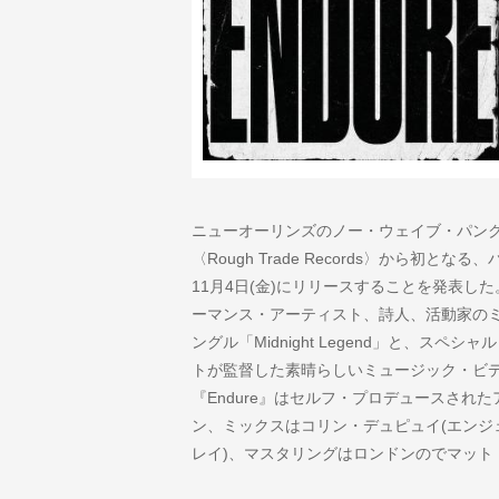
ニューオーリンズのノー・ウェイブ・パン
〈Rough Trade Records〉から初とな
11月4日(金)にリリースすることを発表
ーマンス・アーティスト、詩人、活動家の
ングル「Midnight Legend」と、ス
トが監督した素晴らしいミュージック・ビ
『Endure』はセルフ・プロデュースされ
ン、ミックスはコリン・デュピュイ(エンジ
レイ)、マスタリングはロンドンの
でマット