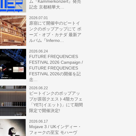
ム『Kammerkonzert』発売
記念 京都精華大…
2026.07.01
原宿にて開催中のビートイ
ンクのポップアップにて ボ
ーズ・オブ・カナダ 最新ア
ルバム『Inferno…
2026.06.24
FUTURE FREQUENCIES
FESTIVAL 2026 Campaign /
FUTURE FREQUENCIES
FESTIVAL 2026の開催を記
念…
2026.06.22
ビートインクのポップアッ
プが原宿クエスト4階カフェ
「YET(イエット)」にて期間
限定で開催決定!
2026.06.17
Mojave 3 / UKインディー・
フォークの至宝 モハーヴ