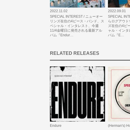
2022.11.02
2022.09.01
SPECIAL INTEREST / ニューオー
SPECIAL IN
リンズ在住の4ピース・バンド、ス
らログアウト
ペシャル・インタレスト、今週
ズ在住の4ピ
11/4金曜日に発売される最新アル
ャル・インタ
バム『Endur…
バム『E…
RELATED RELEASES
Endure
(Herman's) H