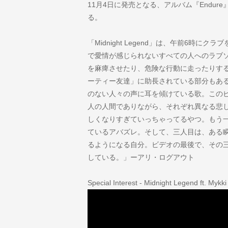
11月4日に発売となる、アルバム『Endur
る。
「Midnight Legend」は、午前6時
で愛情が感じられないすべての人へのラブ
を麻痺させたり、危険な行動に走ったりす
ーティー友達」に助長されている部分もあ
のない人々の声に耳を傾けている歌。この
人の人間でありながら、それぞれ異なる悲
しくなりすぎていっちゃってるやつ。もう
ているアバズレ。そして、三人目は、ある
るようになる自分。ビデオの最後で、その
している。」ーアリ・ログアウト
Special Interest - Midnight Legend ft. Mykki 