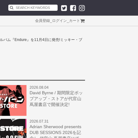
会員登録
_
ログイン
_
カート
ルバム『Endure』を11月4日に発売!ミッキー・ブ
2026.08.04
David Byrne / 期間限定ポッ
プアップ・ストアが代官山
蔦屋書店で開催決定!
2026.07.31
Adrian Sherwood presents
DUB SESSIONS 2026を記