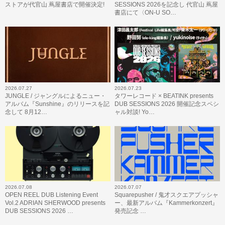
ストアが代官山 蔦屋書店で開催決定!
SESSIONS 2026を記念し 代官山 蔦屋
書店にて〈ON-U SO…
2026.07.27
2026.07.23
JUNGLE / ジャングルによるニュー・
タワーレコード × BEATINK presents
アルバム『Sunshine』のリリースを記
DUB SESSIONS 2026 開催記念スペシ
念して 8月12…
ャル対談! Yo…
2026.07.08
2026.07.07
OPEN REEL DUB Listening Event
Squarepusher / 鬼才スクエアプッシャ
Vol.2 ADRIAN SHERWOOD presents
ー、最新アルバム『Kammerkonzert』
DUB SESSIONS 2026 …
発売記念 …