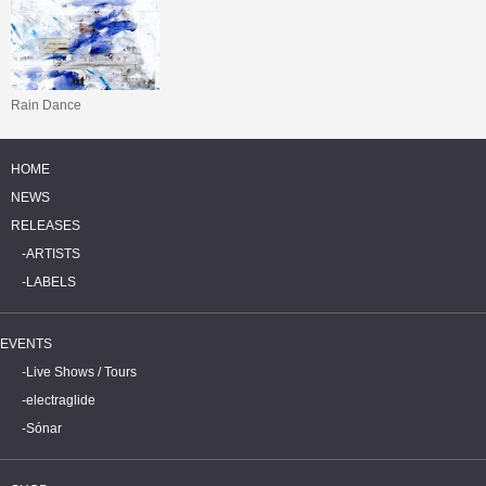
Rain Dance
HOME
NEWS
RELEASES
ARTISTS
LABELS
EVENTS
Live Shows / Tours
electraglide
Sónar