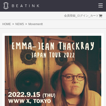
会員登録
_
ログイン
_
カート
HOME
NEWS
Movementt