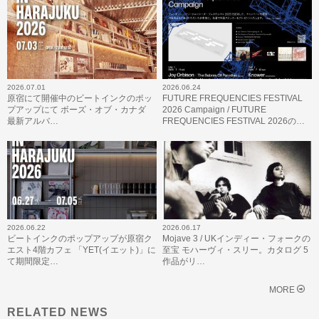
2026.07.01
2026.06.24
原宿にて開催中のビートインクのポッ
FUTURE FREQUENCIES FESTIVAL
プアップにて ボーズ・オブ・カナダ
2026 Campaign / FUTURE
最新アルバ…
FREQUENCIES FESTIVAL 2026の…
2026.06.22
2026.06.17
ビートインクのポップアップが原宿ク
Mojave 3 / UKインディー・フォークの
エスト4階カフェ 「YET(イエット)」に
至宝 モハーヴィ・スリー。カタログ 5
て期間限定…
作品がリ…
MORE
RELATED NEWS