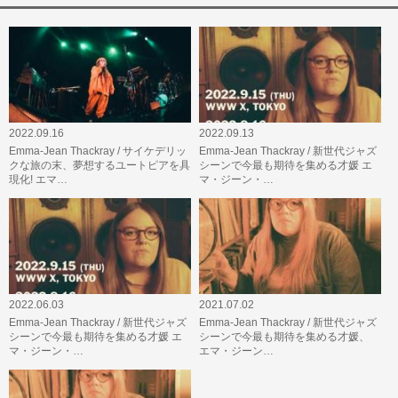
2022.09.16
2022.09.13
Emma-Jean Thackray / サイケデリッ
Emma-Jean Thackray / 新世代ジャズ
クな旅の末、夢想するユートピアを具
シーンで今最も期待を集める才媛 エ
現化! エマ…
マ・ジーン・…
2022.06.03
2021.07.02
Emma-Jean Thackray / 新世代ジャズ
Emma-Jean Thackray / 新世代ジャズ
シーンで今最も期待を集める才媛 エ
シーンで今最も期待を集める才媛、
マ・ジーン・…
エマ・ジーン…