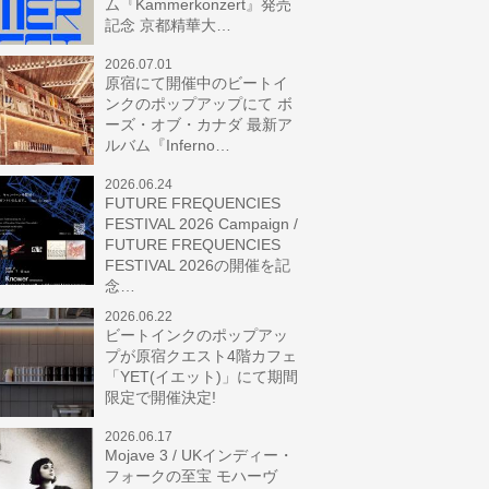
ム『Kammerkonzert』発売
記念 京都精華大…
2026.07.01
原宿にて開催中のビートイ
ンクのポップアップにて ボ
ーズ・オブ・カナダ 最新ア
ルバム『Inferno…
2026.06.24
FUTURE FREQUENCIES
FESTIVAL 2026 Campaign /
FUTURE FREQUENCIES
FESTIVAL 2026の開催を記
念…
2026.06.22
ビートインクのポップアッ
プが原宿クエスト4階カフェ
「YET(イエット)」にて期間
限定で開催決定!
2026.06.17
Mojave 3 / UKインディー・
フォークの至宝 モハーヴ