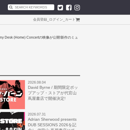
会員登録
_
ログイン
_
カート
esk (Home) Concertの映像が公開!新作のミュ
2026.08.04
David Byrne / 期間限定ポッ
プアップ・ストアが代官山
蔦屋書店で開催決定!
2026.07.31
Adrian Sherwood presents
DUB SESSIONS 2026を記