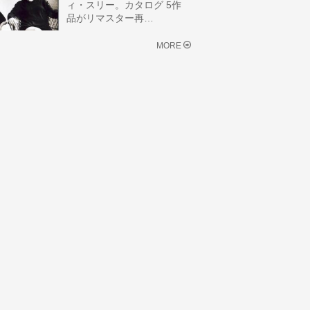
ィ・スリー。カタログ 5作
品がリマスター再…
MORE