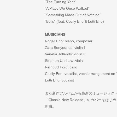
“The Turning Year"
“A Place We Once Walked”
“Something Made Out of Nothing”
“Bells” (feat. Cecily Eno & Lotti Eno)
MUSICIANS
Roger Eno: piano, composer
Zara Benyounes: violin I
Venetia Jollands: violin II
Stephen Upshaw: viola
Reinoud Ford: cello
Cecily Eno: vocalist, vocal arrangement on “
Lotti Eno: vocalist
また新作アルバムから最新のミュージック・ビデオ
「Classic New Release」のカバ
新曲。