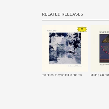
RELATED RELEASES
the skies, they shift like chords
Mixing Colou