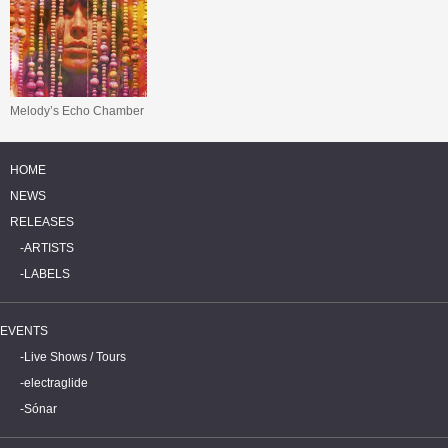
Melody’s Echo Chamber
HOME
NEWS
RELEASES
ARTISTS
LABELS
EVENTS
Live Shows / Tours
electraglide
Sónar