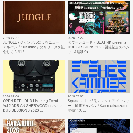
2026.07.27
2026.07.23
JUNGLE / ジャングルによるニュー・
タワーレコード × BEATINK presents
アルバム『Sunshine』のリリースを記
DUB SESSIONS 2026 開催記念スペシ
念して 8月12…
ャル対談! Yo…
2026.07.08
2026.07.07
OPEN REEL DUB Listening Event
Squarepusher / 鬼才スクエアプッシャ
Vol.2 ADRIAN SHERWOOD presents
ー、最新アルバム『Kammerkonzert』
DUB SESSIONS 2026 …
発売記念 …