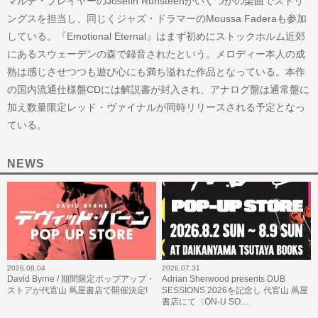
マルチ・プレイヤーのJosefin Runsteenがいくつかの楽曲でストリ
ングスを担当し、同じくジャズ・ドラマーのMoussa Faderaも参加
している。『Emotional Eternal』はまず初めにストックホルム近郊
にあるスウェーデンの森で録音されたという。メロディー本人の成
熟は感じさせつつも遊び心にも満ち溢れた作品となっている。本作
の国内流通仕様盤CDには解説書が封入され、アナログ盤は通常盤に
加え数量限定レッド・ヴァイナルが同時リリースされる予定となっ
ている。
NEWS
2026.08.04
2026.07.31
David Byrne / 期間限定ポップアップ・
Adrian Sherwood presents DUB
ストアが代官山 蔦屋書店で開催決定!
SESSIONS 2026を記念し 代官山 蔦屋
書店にて〈ON-U SO…