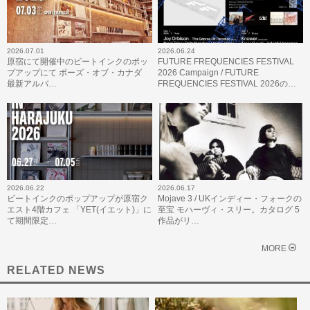
2026.07.01
2026.06.24
原宿にて開催中のビートインクのポッ
FUTURE FREQUENCIES FESTIVAL
プアップにて ボーズ・オブ・カナダ
2026 Campaign / FUTURE
最新アルバ…
FREQUENCIES FESTIVAL 2026の…
2026.06.22
2026.06.17
ビートインクのポップアップが原宿ク
Mojave 3 / UKインディー・フォークの
エスト4階カフェ 「YET(イエット)」に
至宝 モハーヴィ・スリー。カタログ 5
て期間限定…
作品がリ…
MORE
RELATED NEWS