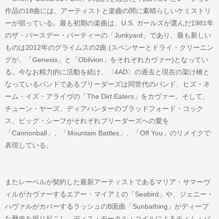
作品の18曲には、アーティストと楽曲の間に素晴らしいケミストリ
ーが宿っている。最も初期の楽曲は、U.S. ガールズが選んだ1981年
のザ・バースデー・パーティーの「Junkyard」であり、最も新しい
ものは2012年のグライムスの2曲 (スペンサーとドライ・クリーニン
グが、「Genesis」と「Oblivion」をそれぞれカヴァー)となってい
る。今なお精力的に活動を続け、〈4AD〉の過去と現在の架け橋と
なっているバンドであるブリーダーズは同世代のバンド、ヒズ・ネ
ーム・イズ・アライヴの「The Dirt Eaters」をカヴァー。そして、
チューン・ヤーズ、ディアハンターのブラッドフォード・コック
ス、ビッグ・シーフがそれぞれブリーダーズへの愛を
「Cannonball」、「Mountain Battles」、「Off You」のリメイクで
表現している。
またレーベルが契約した最新アーティストであるマリア・サマーヴ
ィルがカヴァーするエアー・マイアミの「Seabird」や、ジェニー・
ハヴァルがカバーするラッシュのB面曲「Sunbathing」がディープ
な歴史を掘り起こし、ディス・モータル・コイルによるティム・バ