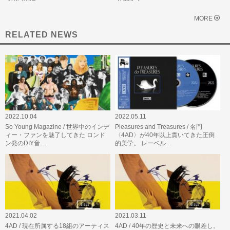
MORE
RELATED NEWS
2022.10.04
2022.05.11
So Young Magazine / 世界中のインデ
Pleasures and Treasures / 名門
ィー・ファンを魅了してきた ロンド
〈4AD〉が40年以上貫いてきた圧倒
ン発のDIY音…
的美学。 レーベル…
2021.04.02
2021.03.11
4AD / 現在所属する18組のアーティス
4AD / 40年の歴史と未来への眼差し。