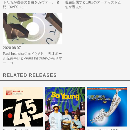
トたちが過去の名曲をカヴァー。 名
現在所属する18組のアーティストた
門〈4AD〉に…
ちが過去の…
2020.08.07
Paul Institute/ジェイとA.K.、天才ポー
ル兄弟率いる<Paul Institute>からサマ
ー・コ…
RELATED RELEASES