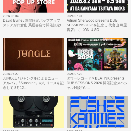
2026.08.04
2026.07.31
David Byrne / 期間限定ポップアップ・
Adrian Sherwood presents DUB
ストアが代官山 蔦屋書店で開催決定!
SESSIONS 2026を記念し 代官山 蔦屋
書店にて〈ON-U SO…
2026.07.27
2026.07.23
JUNGLE / ジャングルによるニュー・
タワーレコード × BEATINK presents
アルバム『Sunshine』のリリースを記
DUB SESSIONS 2026 開催記念スペシ
念して 8月12…
ャル対談! Yo…