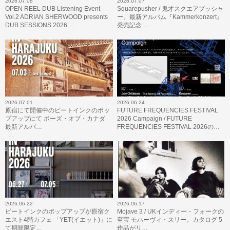
2026.07.08
2026.07.07
OPEN REEL DUB Listening Event
Squarepusher / 鬼才スクエアプッシャ
Vol.2 ADRIAN SHERWOOD presents
ー、最新アルバム『Kammerkonzert』
DUB SESSIONS 2026 …
発売記念 …
2026.07.01
2026.06.24
原宿にて開催中のビートインクのポッ
FUTURE FREQUENCIES FESTIVAL
プアップにて ボーズ・オブ・カナダ
2026 Campaign / FUTURE
最新アルバ…
FREQUENCIES FESTIVAL 2026の…
2026.06.22
2026.06.17
ビートインクのポップアップが原宿ク
Mojave 3 / UKインディー・フォークの
エスト4階カフェ 「YET(イエット)」に
至宝 モハーヴィ・スリー。カタログ 5
て期間限定…
作品がリ…