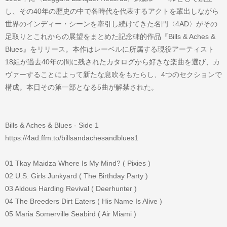
し、その40年の歴史の中で各時代を代表するアクトを輩出しながら
世界のインディー・シーンを牽引し続けてきた名門〈4AD〉がその
足取りとこれからの展望をまとめた記念碑的作品『Bills & Aches &
Blues』をリリース。本作はレーベルに所属する現役アーティスト
18組が過去40年の間に残されたカタログから好きな楽曲を選び、カ
ヴァーすることによって新たな息吹をもたらし、4つのセクションで
構成。本日その第一部となる5曲が解禁された。
Bills & Aches & Blues - Side 1
https://4ad.ffm.to/billsandachesandblues1
01 Tkay Maidza Where Is My Mind? ( Pixies )
02 U.S. Girls Junkyard ( The Birthday Party )
03 Aldous Harding Revival ( Deerhunter )
04 The Breeders Dirt Eaters ( His Name Is Alive )
05 Maria Somerville Seabird ( Air Miami )