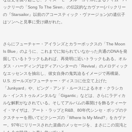
ックリーの「Song To The Siren」の伝説的なカヴァー(バックリー
の『Starsailor』以前のアコースティック・ヴァージョン)の遺伝子
はソンへと見事に受け継がれた。
さらにフューチャー・アイランズとカラーボックスの「The Moon
Is Blue」のように、これまでに知られていなかった共通のDNAを発
掘しているトラックもあれば、再発明に近いトラックもある。オル
ダス・ハーディングはディアハンターの「Revival」のメロディック
なエッセンスを抽出し、彼女自身の鬼気迫るイメージで再構築。
U.S. ガールズがフューチャー・ディスコに仕立て上げた
「Junkyard」や、ビング・アンド・ルースによるネオ・クラシカ
ル・インストゥルメンタルな「Gigantic」などは、さらにラディカ
ルな解釈がなされている。そしてアルバムの幕開けを飾るティーケ
イ・マイザは、アート・ラップとR&B、80年代シンセ・ポップのテ
クスチャーを用いてピクシーズの「Where Is My Mind?」をカヴァ
ー。97年にリリースされた楽曲のメッセージを、まさにこの混沌と