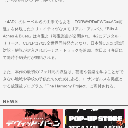
した今の時代へと差し伸べている。
〈4AD〉のレーベル名の由来でもある「FORWARD=FWD=4AD=前
進」を体現したクリエイティヴなメモリアル・アルバム『Bills &
Aches & Blues』は今週より毎週楽曲が公開され、4/2にデジタル・
リリース。CD/LPは7/23全世界同時発売となり、日本盤CDには歌詞
対訳・解説が封入されボーナス・トラックを追加。本日より各店に
て随時予約受付が開始される。
また、本作の最初の12ヶ月間の収益は、芸術や音楽を学ぶことがで
きない地域や学校の子供たちのためにある、ロサンゼルスを拠点と
する放課後プログラム「The Harmony Project」に寄付される。
NEWS