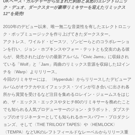
UKベース・カルチャーから生まれた刹那と哀愁のエレクトロニッ
ク・デュオ、ダークスターが豪華リミキサーを迎えたリミックス
12"を発売!
2010年のデビュー以来、唯一無二な音楽性を有したエレクトロニッ
ク・ポップミュージックを作り上げてきたダークスター。
アクトレス、ワイルド・ビースツ、ゾンビーらとのコラボレーショ
ンを行い、ジョン・ホプキンスやフォー・テットとも交友のある彼
らが、発売されたばかりの最新アルバム『Civic Jams』に収録され
ている「Wolf」と「Jam」両曲のリミックス音源を収録した12イン
チを〈Warp〉よりリリース。
今回のリミキサーには、〈Hyperdub〉からリリースしたデビューア
ルバムがオウテカやエイフェックス・ツインが引き合いに出され各
所から賞賛を受けるなど注目を集めるロレイン・ジェームスをはじ
め、ザ・エックス・エックスやタヒチ80のリミキサーを務めたこと
でも知られる人気プロデューサーのジョン・タラボット、ダブステ
ップのオリジネーターとしても知られるホースパワー・プロダクシ
ョンズ、そして〈THE TRILOGY TAPES〉や〈HEMLOCK〉
〈TEMPA〉などUKのレフトフィールドなレーベルからリリース重