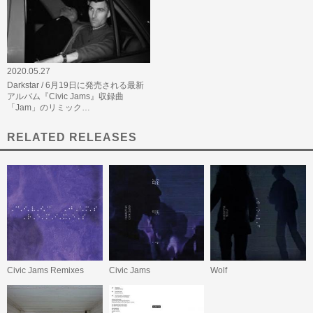
2020.05.27
Darkstar / 6月19日に発売される最新
アルバム『Civic Jams』収録曲
「Jam」のリミック…
RELATED RELEASES
Civic Jams Remixes
Civic Jams
Wolf