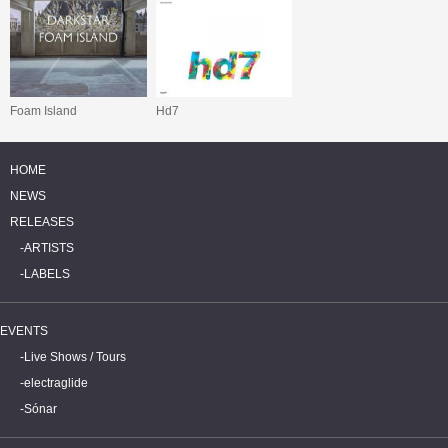
Foam Island
Hd7
HOME
NEWS
RELEASES
ARTISTS
LABELS
EVENTS
Live Shows / Tours
electraglide
Sónar