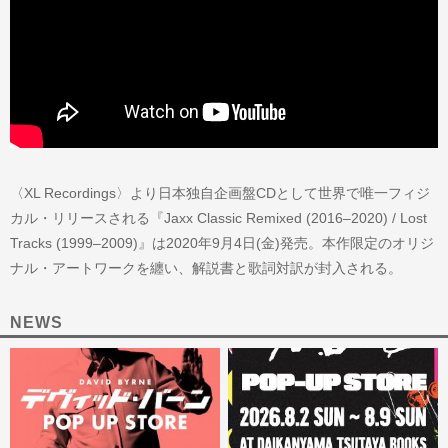
〈XL Recordings〉より日本独自企画盤CDとして世界で唯一フィジ
カル・リリースされる『Jaxx Classic Remixed (2016–2020) / Lost
Tracks (1999–2009)』は2020年9月4日(金)発売。本作限定のオリジ
ナル・アートワークを纏い、解説書と歌詞対訳が封入される。
NEWS