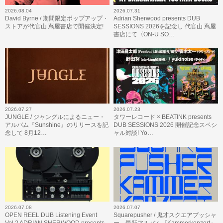
2026.08.04
2026.07.31
David Byrne / 期間限定ポップアップ・
Adrian Sherwood presents DUB
ストアが代官山 蔦屋書店で開催決定!
SESSIONS 2026を記念し 代官山 蔦屋
書店にて〈ON-U SO…
2026.07.27
2026.07.23
JUNGLE / ジャングルによるニュー・
タワーレコード × BEATINK presents
アルバム『Sunshine』のリリースを記
DUB SESSIONS 2026 開催記念スペシ
念して 8月12…
ャル対談! Yo…
2026.07.08
2026.07.07
OPEN REEL DUB Listening Event
Squarepusher / 鬼才スクエアプッシャ
Vol.2 ADRIAN SHERWOOD presents
ー、最新アルバム『Kammerkonzert』