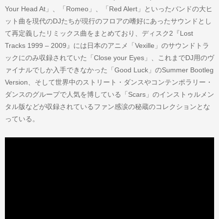
Your Head At」、「Romeo」、「Red Alert」といったバンドの大ヒ
ット曲を現代のDJたちが現行のフロアの嗜好にあったサウンドとし
て再定義したリミックス曲をまとめており、ディスク2『Lost
Tracks 1999 – 2009』には日本のアニメ「Vexille」のサウンドトラ
ックにのみ収録されていた「Close your Eyes」、これまでDJ用のヴ
ァイナルでしか入手できなかった「Good Luck」のSummer Bootleg
Version、そして世界中のストリート・ダンスやコンテンポラリー・
ダンスのグループで人気を博している「Scars」のインストゥルメン
タル版などが収録されているファン感涙の秘蔵のコレクションとな
っている。