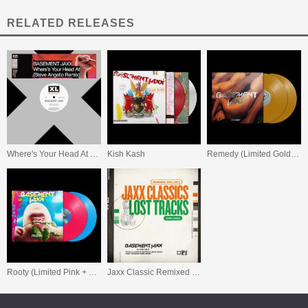
RELATED RELEASES
Where's Your Head At (Steve Angello Remix)
Kish Kash
Remedy (Limited Gold Vinyl)
Rooty (Limited Pink + Blue Vinyl)
Jaxx Classic Remixed (20162020) / Lost Tracks (19992009)