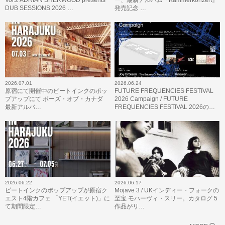
DUB SESSIONS 2026 …
発売記念 …
2026.07.01
2026.06.24
原宿にて開催中のビートインクのポッ
FUTURE FREQUENCIES FESTIVAL
プアップにて ボーズ・オブ・カナダ
2026 Campaign / FUTURE
最新アルバ…
FREQUENCIES FESTIVAL 2026の…
2026.06.22
2026.06.17
ビートインクのポップアップが原宿ク
Mojave 3 / UKインディー・フォークの
エスト4階カフェ 「YET(イエット)」に
至宝 モハーヴィ・スリー。カタログ 5
て期間限定…
作品がリ…