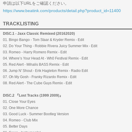
申請は以下URLをご確認ください。
https://www.beatink.com/products/detail.php?product_id=11400
TRACKLISTING
DISC.1 - Jaxx Classic Remixed (20162020)
01. Bingo Bango - Tom Staar & Kryder Remix - Edit
02. Do Your Thing - Robbie Rivera Juicy Summer Mix - Edit
03. Romeo - Harry Romero Remix - Edit
04. Where’s Your Head At - Wh0 Festival Remix - Edit
05. Red Alert - Mihalis BASS Remix - Edit
06. Jump N' Shout - Erik Hagleton Remix - Radio Edit
07. Oh My Gosh - Franky Rizardo Remix - Edit
08. Red Alert - The Cube Guys Remix - Edit
DISC.2 『Lost Tracks (1999 2009)』
01. Close Your Eyes
02. One More Chance
03. Good Luck - Summer Bootleg Version
04. Romeo - Club Mix
05. Better Days