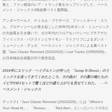
集と、ファン感涙のレア・トラック集をカップリングした、ベース
メント・ジャックス2枚組裏ベスト盤降臨。
アンダーワールド、ケミカル・ブラザーズ、ファットボーイ・スリ
ム、プロディジーらが巻き起こした90年代UKダンス・ミュージック
の大旋風を引き継いで、ゼロ年代のフロアをハウシーにブチアゲた
フィリックス・バクストンとサイモン・ラトクリフによるダンス・
ミュージック・デュオ、ベースメント・ジャックスによる裏ベスト
盤『Jaxx Classic Remixed (20162020) / Lost Tracks (19992009)』
が日本独自企画盤2CDで発売決定。
2016年にエリック・ヘイグルトンが作った 「Jump N Shout」のリ
ミックスを送ってきてくれたところ、その曲が、その夏の俺たちの
イビザのDJセットで驚くほどの盛り上がりを見せてくれた。 - ベ
ースメント・ジャックス
ディスク1『Jaxx Classic Remixed (20162020)』には「Where's
Your Head At」、「Romeo」、「Red Alert」といったバンドの大ヒ