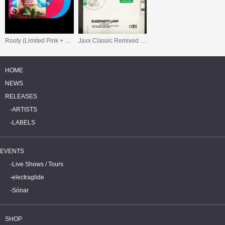
Rooty (Limited Pink + Blue Vinyl)
Jaxx Classic Remixed (20162020) / Lost Tracks (19992009)
HOME
NEWS
RELEASES
ARTISTS
LABELS
EVENTS
Live Shows / Tours
electraglide
Sónar
SHOP