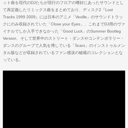
ット曲を現代のDJたちが現行のフロアの嗜好にあったサウンドとし
て再定義したリミックス曲をまとめており、ディスク2『Lost
Tracks 1999 2009』には日本のアニメ「Vexille」のサウンドトラッ
クにのみ収録されていた「Close your Eyes」、これまでDJ用のヴァ
イナルでしか入手できなかった「Good Luck」のSummer Bootleg
Version、そして世界中のストリート・ダンスやコンテンポラリー・
ダンスのグループで人気を博している「Scars」のインストゥルメン
タル版などが収録されているファン感涙の秘蔵のコレクションとな
っている。