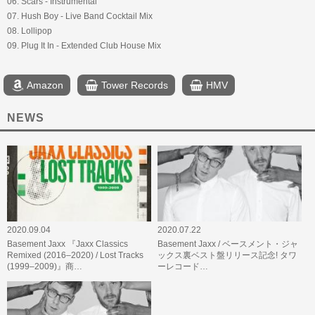
06. Scars - Instrumental
07. Hush Boy - Live Band Cocktail Mix
08. Lollipop
09. Plug It In - Extended Club House Mix
Amazon
Tower Records
HMV
NEWS
2020.09.04
2020.07.22
Basement Jaxx 『Jaxx Classics
Basement Jaxx / ベースメント・ジャ
Remixed (2016–2020) / Lost Tracks
ックス裏ベスト盤リリース記念! タワ
(1999–2009)』商…
ーレコード…