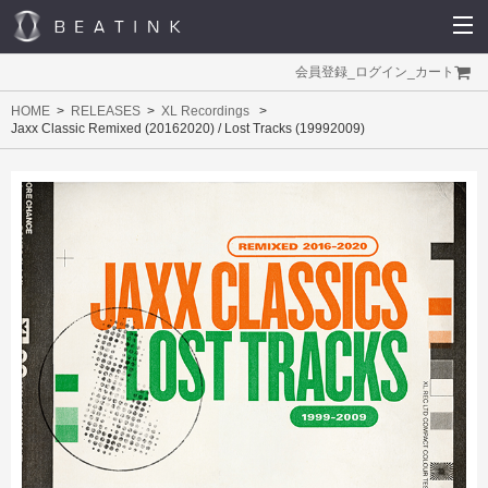
会員登録
_
ログイン
_
カート
HOME
RELEASES
XL Recordings
Jaxx Classic Remixed (20162020) / Lost Tracks (19992009)