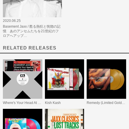
2020.06.25
Basement Jaxx / 甦る熱狂と恍惚の記
憶 あのアンセムたちを21世紀のフ
ロアへアップ…
RELATED RELEASES
Where's Your Head At (Steve Angello Remix)
Kish Kash
Remedy (Limited Gold Vinyl)