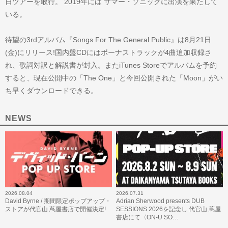
日ツアーを敢行。 2019年には サマー・ソニックに出演を果たして
いる。
待望の3rdアルバム『Songs For The General Public』は8月21日
(金)にリリース!国内盤CDにはボーナストラックが4曲追加収録さ
れ、歌詞対訳と解説書が封入。またiTunes Storeでアルバムを予約
すると、現在公開中の「The One」と今回公開された「Moon」がい
ち早くダウンロードできる。
NEWS
2026.08.04
2026.07.31
David Byrne / 期間限定ポップアップ・
Adrian Sherwood presents DUB
ストアが代官山 蔦屋書店で開催決定!
SESSIONS 2026を記念し 代官山 蔦屋
書店にて〈ON-U SO…