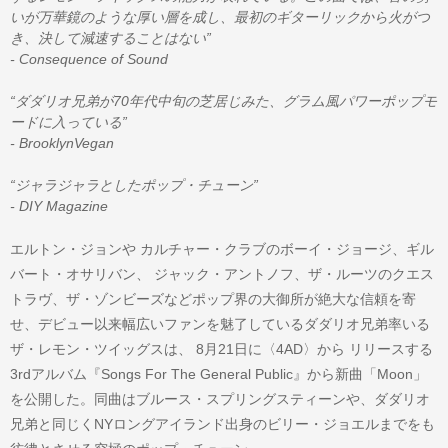
いが万華鏡のような厚い層を成し、最初のギターリックから火がつ
き、決して減速することはない”
- Consequence of Sound
“ダダリオ兄弟が70年代中旬の芝居じみた、グラム風パワーポップモ
ードに入っている”
- BrooklynVegan
“ジャラジャラとしたポップ・チューン”
- DIY Magazine
エルトン・ジョンや カルチャー・クラブのボーイ・ジョージ、ギル
バート・オサリバン、 ジャック・アントノフ、ザ・ルーツのクエス
トラヴ、ザ・ゾンビーズなどポップ界の大御所が絶大な信頼を寄
せ、デビュー以来幅広いファンを魅了しているダダリオ兄弟率いる
ザ・レモン・ツイッグスは、 8月21日に〈4AD〉から リリースする
3rdアルバム『Songs For The General Public』から新曲「Moon」
を公開した。同曲はブルース・スプリングスティーンや、ダダリオ
兄弟と同じくNYロングアイランド出身のビリー・ジョエルまでをも