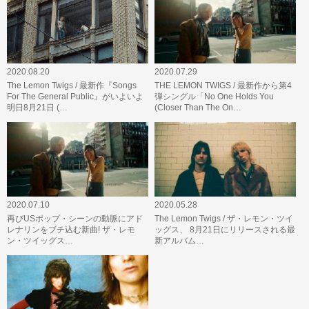
2020.08.20
2020.07.29
The Lemon Twigs / 最新作『Songs
THE LEMON TWIGS / 最新作から第4
For The General Public』がいよいよ
弾シングル「No One Holds You
明日8月21日 (…
(Closer Than The On…
2020.07.10
2020.05.28
再びUSポップ・シーンの動脈にアド
The Lemon Twigs / ザ・レモン・ツイ
レナリンをブチ込む新曲! ザ・レモ
ッグス、 8月21日にリリースされる最
ン・ツイッグス…
新アルバム…