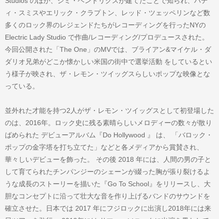
Studios のほか、ジミ・ヘンドリクスが建てたことで知られ、パテ
ィ・スミスやエリック・クラプトン、レッド・ツェッペリンなど数
多くのロック界のレジェンドたちがレコーディングを行ったNYの
Electric Lady Studio で作曲/レコーディング/プロデュースされた。
今回公開された「The One」のMVでは、ブライアン&マイケル・ダ
ダリオ兄弟がどこか懐かしい米国の街中で選挙活動 をしているとい
う様子が映され、ザ・レモン・ツイッグスらしいポップな映像とな
っている。
並外れた才能を持つ2人がザ・レモン・ツイッグスとして初登場した
のは、2016年。ロック史に残る素晴らしいメロディーの数々が散り
ばめられた デビューアルバム『Do Hollywood 』 は、 「バロック・
ポップの金字塔を打ち立てた」などと各メディアから賞賛され、
華々しいデビューを飾った。 その後 2018 年には、人間の男の子と
して育てられたチンパンジーのシェーンが綴った胸が張り裂けるよ
うな成長のストーリーを描いた『Go To School』をリリースし、大
胆なコンセプトに沿って壮大な音を作り上げるバンドのサウンドを
確立させた。日本では 2017 年にフジロックに出演し2018年には来