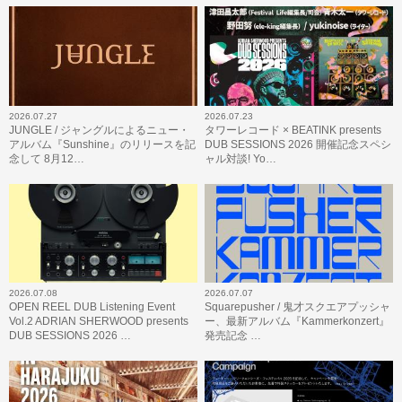
2026.07.27
2026.07.23
JUNGLE / ジャングルによるニュー・
タワーレコード × BEATINK presents
アルバム『Sunshine』のリリースを記
DUB SESSIONS 2026 開催記念スペシ
念して 8月12…
ャル対談! Yo…
2026.07.08
2026.07.07
OPEN REEL DUB Listening Event
Squarepusher / 鬼才スクエアプッシャ
Vol.2 ADRIAN SHERWOOD presents
ー、最新アルバム『Kammerkonzert』
DUB SESSIONS 2026 …
発売記念 …