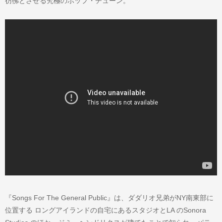
彷彿とさせる究極のポップ・チューン。
『Songs For The General Public』は、ダダリオ兄弟がNY南東部に
位置する ロングアイランドの自宅にあるスタジオとLA のSonora