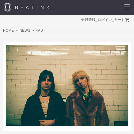
会員登録
_
ログイン
_
カート
HOME
NEWS
4AD