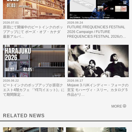
2026.07.01
2026.06.24
原宿にて開催中のビートインクのポッ
FUTURE FREQUENCIES FESTIVAL
プアップにて ボーズ・オブ・カナダ
2026 Campaign / FUTURE
最新アルバ…
FREQUENCIES FESTIVAL 2026の…
2026.06.22
2026.06.17
ビートインクのポップアップが原宿ク
Mojave 3 / UKインディー・フォークの
エスト4階カフェ 「YET(イエット)」に
至宝 モハーヴィ・スリー。カタログ 5
て期間限定…
作品がリ…
MORE
RELATED NEWS