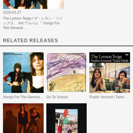
2020.03.27
The Lemon Twigs / ザ・レモン・ツイ
ッグス、 3rd アルバム『 Songs For
The General…
RELATED RELEASES
Songs For The General Public
Go To School
Foolin’ Around / Tailor Made EP