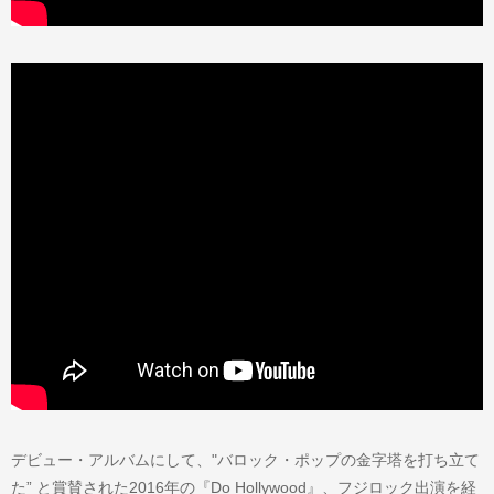
デビュー・アルバムにして、"バロック・ポップの金字塔を打ち立て
た” と賞賛された2016年の『Do Hollywood』、フジロック出演を経