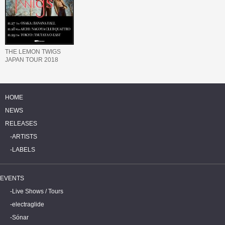
THE LEMON TWIGS
JAPAN TOUR 2018
HOME
NEWS
RELEASES
ARTISTS
LABELS
EVENTS
Live Shows / Tours
electraglide
Sónar