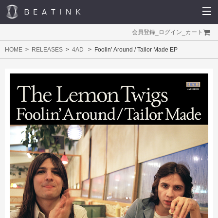
会員登録
_
ログイン
_
カート
HOME
RELEASES
4AD
Foolin’ Around / Tailor Made EP