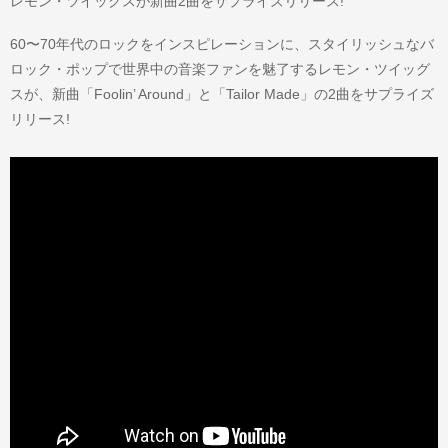
レモン・ツイッグスが新曲2曲をサプライズリリース!
60〜70年代のロックをインスピレーションに、スタイリッシュなバ
ロック・ポップで世界中の音楽ファンを魅了するレモン・ツイッグ
スが、新曲「Foolin’ Around」と「Tailor Made」の2曲をサプライズ
リリース!