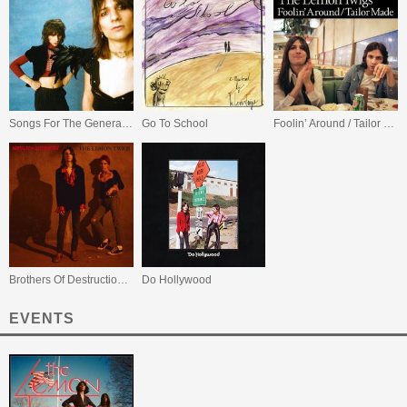
Songs For The General Public
Go To School
Foolin’ Around / Tailor Made EP
Brothers Of Destruction EP
Do Hollywood
EVENTS