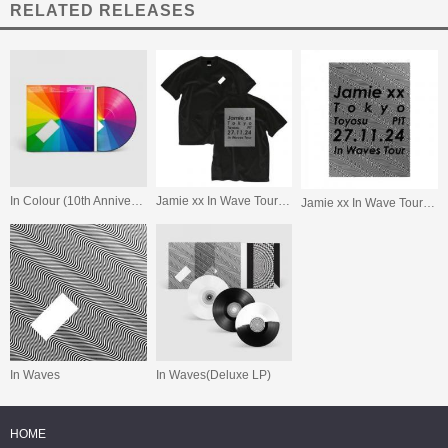
RELATED RELEASES
In Colour (10th Anniversary)
Jamie xx In Wave Tour Tokyo T-Shirt
Jamie xx In Wave Tour Tokyo Poster
In Waves
In Waves(Deluxe LP)
HOME