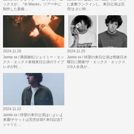
ックスが、『In Waves』ツアー中に
に多数ランクインし、来日公演は完
制作した新曲…
売!まさに時…
2024.11.28
2024.11.25
Jamie xx / 満員御礼!ジェイミー・エッ
Jamie xx / 待望の来日公演は明後日水
クス・エックス単独来日公演のライブ
曜日に開催!ザ・エックス・エックス
レポが到…
の3人全員が…
2024.11.22
Jamie xx / 待望の来日公演はいよいよ
来週!チケットは完売目前!! 来日記念T
シャツと…