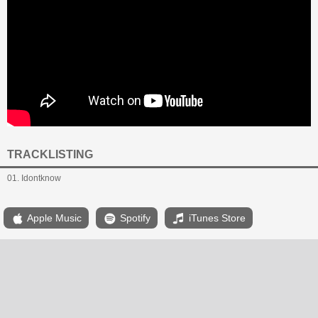
TRACKLISTING
01. Idontknow
Apple Music
Spotify
iTunes Store