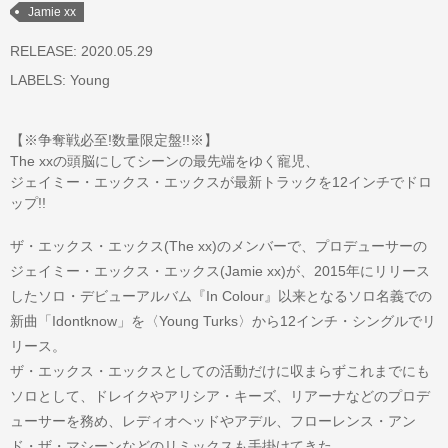
Jamie xx
RELEASE: 2020.05.29
LABELS:
Young
【※争奪戦必至!数量限定盤!!※】
The xxの頭脳にしてシーンの最先端をゆく寵児、
ジェイミー・エックス・エックスが最新トラックを12インチでドロ
ップ!!
ザ・エックス・エックス(The xx)のメンバーで、プロデューサーの
ジェイミー・エックス・エックス(Jamie xx)が、2015年にリリース
したソロ・デビューアルバム『In Colour』以来となるソロ名義での
新曲「Idontknow」を〈Young Turks〉から12インチ・シングルでリ
リース。
ザ・エックス・エックスとしての活動だけに収まらずこれまでにも
ソロとして、ドレイクやアリシア・キーズ、リアーナなどのプロデ
ューサーを務め、レディオヘッドやアデル、フローレンス・アン
ド・ザ・マシーンなどのリミックスも手掛けてきた。