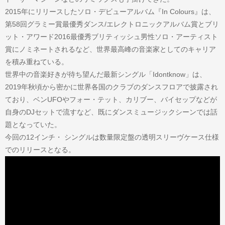
2015年にリリースしたソロ・デビューアルバム『In Colours』は、
第58回グラミー賞最優秀ダンス/エレクトロニックアルバム賞とブリ
ット・アワード2016最優秀ブリティッシュ男性ソロ・アーティスト
賞にノミネートされるなど、世界最高峰の音楽家としてのキャリア
を積み重ねている。
世界中の音楽好きが待ち望んだ最新シングル「Idontknow」は、
2019年秋頃から密かに世界各国のクラブのダンスフロアで披露され
ており、ベンUFOやフォー・テット、カリブー、バイセップなどが
自身のDJセットで流すなど、既にダンスミュージックシーンでは話
題となっていた。
今回の12インチ・ シングルは数量限定盤の透明スリーヴケース仕様
でのリリースとなる。