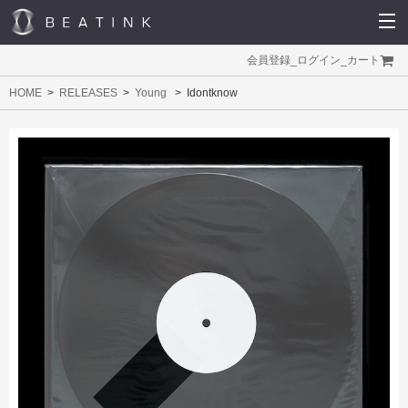
会員登録
_
ログイン
_
カート
HOME
RELEASES
Young
Idontknow