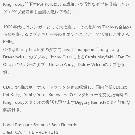
King Tubby門下生Pat Kellyによる繊細かつ巧妙なダブを収録したレ
ゲエ/ダブ愛好家も垂涎の激レア作品。
1960年代にはシンガーとして大活躍し、その後King Tubbyも全幅の
信頼を寄せるダブミキサー兼録音エンジニアとして活躍した才人Pat
Kelly。
今作はBunny Lee音源のダブでLinval Thompson「Long Long
Dreadlocks」のダブや、Jonny ClarkによるCurtis Mayfield『Ten To
One』のカバーのダブ、Horace Andy、Delroy Wilsonのダブを収
録。
CDには4曲のボーナス・トラックを追加収録し、国内仕様CDには
Pat Kelly、Yabby You、Bunny Leeのインタビューを交えた当時の
King Tubbyスタジオの裏話も飛び出すDiggory Kenrickによる詳細な
解説付き。
Label:Pressure Sounds / Beat Records
artist :V.A. / THE PROPHETS