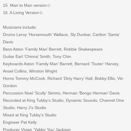
15. Man to Man version☆
16. A Living Version☆
Musicians include:
Drums Leroy ‘Horsemouth’ Wallace, Sly Dunbar, Carlton ‘Santa’
Davis
Bass Aston ‘Family Man’ Barrett, Robbie Shakespeare
Guitar Earl ‘Chinna’ Smith, Tony Chin
Keyboards Aston ‘Family Man’ Barrett, Bernard ‘Touter’ Harvey,
Ansel Collins, Winston Wright
Horns Tommy McCook, Richard ‘Dirty Harry’ Hall, Bobby Ellis, Vin
Gordon
Percussion Noel ‘Scully’ Simms, Herman ‘Bongo Herman’ Davis
Recorded at King Tubby’s Studio, Dynamic Sounds, Channel One
Studio, Harry J’s Studio
Mixed at King Tubby’s Studio
Engineer Pat Kelly
Producer Vivian ‘Yabby You’ Jackson