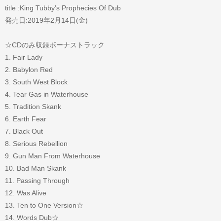
title :King Tubby’s Prophecies Of Dub
発売日:2019年2月14日(金)
☆CDのみ収録ボーナストラック
1. Fair Lady
2. Babylon Red
3. South West Block
4. Tear Gas in Waterhouse
5. Tradition Skank
6. Earth Fear
7. Black Out
8. Serious Rebellion
9. Gun Man From Waterhouse
10. Bad Man Skank
11. Passing Through
12. Was Alive
13. Ten to One Version☆
14. Words Dub☆