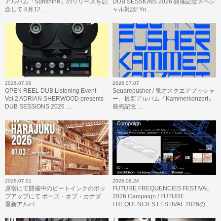
アルバム『Sunshine』のリリースを記
DUB SESSIONS 2026 開催記念スペシ
念して 8月12…
ャル対談! Yo…
2026.07.08
2026.07.07
OPEN REEL DUB Listening Event
Squarepusher / 鬼才スクエアプッシャ
Vol.2 ADRIAN SHERWOOD presents
ー、最新アルバム『Kammerkonzert』
DUB SESSIONS 2026 …
発売記念 …
2026.07.01
2026.06.24
原宿にて開催中のビートインクのポッ
FUTURE FREQUENCIES FESTIVAL
プアップにて ボーズ・オブ・カナダ
2026 Campaign / FUTURE
最新アルバ…
FREQUENCIES FESTIVAL 2026の…