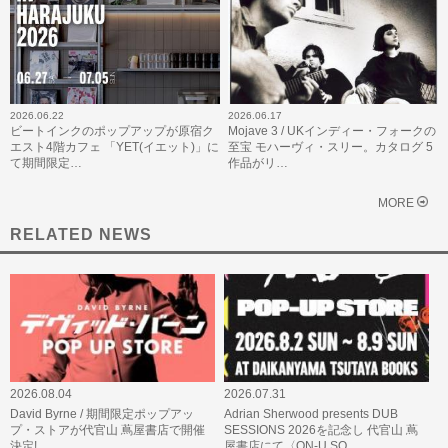
2026.06.22
2026.06.17
ビートインクのポップアップが原宿ク
Mojave 3 / UKインディー・フォークの
エスト4階カフェ 「YET(イエット)」に
至宝 モハーヴィ・スリー。カタログ 5
て期間限定…
作品がリ…
MORE
RELATED NEWS
2026.08.04
2026.07.31
David Byrne / 期間限定ポップアッ
Adrian Sherwood presents DUB
プ・ストアが代官山 蔦屋書店で開催
SESSIONS 2026を記念し 代官山 蔦
決定!
屋書店にて〈ON-U SO…