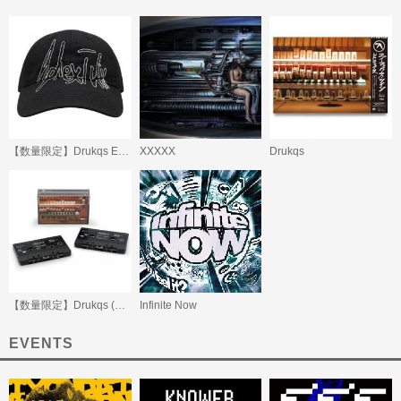
【数量限定】Drukqs Embroidered Cap
XXXXX
Drukqs
【数量限定】Drukqs (Beatink.com限定)
Infinite Now
EVENTS