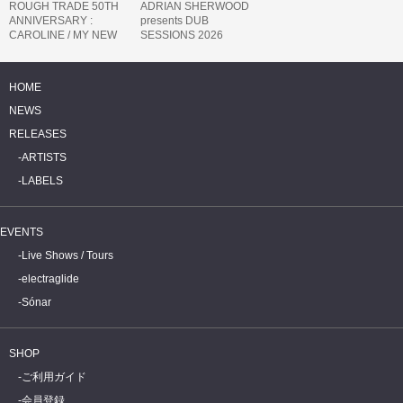
ROUGH TRADE 50TH
ADRIAN SHERWOOD
ANNIVERSARY :
presents DUB
CAROLINE / MY NEW
SESSIONS 2026
BAND BELIEVE
HOME
NEWS
RELEASES
ARTISTS
LABELS
EVENTS
Live Shows / Tours
electraglide
Sónar
SHOP
ご利用ガイド
会員登録