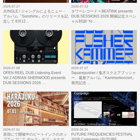
2026.07.27
2026.07.23
JUNGLE / ジャングルによるニュー・
タワーレコード × BEATINK presents
アルバム『Sunshine』のリリースを記
DUB SESSIONS 2026 開催記念スペシ
念して 8月12…
ャル対談! Yo…
2026.07.08
2026.07.07
OPEN REEL DUB Listening Event
Squarepusher / 鬼才スクエアプッシャ
Vol.2 ADRIAN SHERWOOD presents
ー、最新アルバム『Kammerkonzert』
DUB SESSIONS 2026 …
発売記念 …
2026.07.01
2026.06.24
原宿にて開催中のビートインクのポッ
FUTURE FREQUENCIES FESTIVAL
プアップにて ボーズ・オブ・カナダ
2026 Campaign / FUTURE