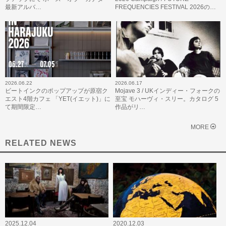
最新アルバ…
FREQUENCIES FESTIVAL 2026の…
2026.06.22
2026.06.17
ビートインクのポップアップが原宿ク
Mojave 3 / UKインディー・フォークの
エスト4階カフェ 「YET(イエット)」に
至宝 モハーヴィ・スリー。カタログ 5
て期間限定…
作品がリ…
MORE
RELATED NEWS
2025.12.04
2020.12.03