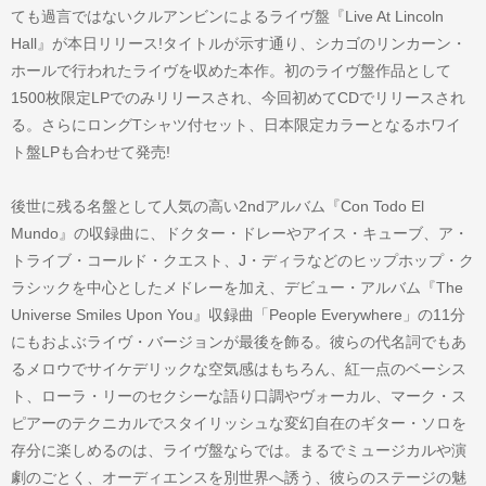
ても過言ではないクルアンビンによるライヴ盤『Live At Lincoln
Hall』が本日リリース!タイトルが示す通り、シカゴのリンカーン・
ホールで行われたライヴを収めた本作。初のライヴ盤作品として
1500枚限定LPでのみリリースされ、今回初めてCDでリリースされ
る。さらにロングTシャツ付セット、日本限定カラーとなるホワイ
ト盤LPも合わせて発売!
後世に残る名盤として人気の高い2ndアルバム『Con Todo El
Mundo』の収録曲に、ドクター・ドレーやアイス・キューブ、ア・
トライブ・コールド・クエスト、J・ディラなどのヒップホップ・ク
ラシックを中心としたメドレーを加え、デビュー・アルバム『The
Universe Smiles Upon You』収録曲「People Everywhere」の11分
にもおよぶライヴ・バージョンが最後を飾る。彼らの代名詞でもあ
るメロウでサイケデリックな空気感はもちろん、紅一点のベーシス
ト、ローラ・リーのセクシーな語り口調やヴォーカル、マーク・ス
ピアーのテクニカルでスタイリッシュな変幻自在のギター・ソロを
存分に楽しめるのは、ライヴ盤ならでは。まるでミュージカルや演
劇のごとく、オーディエンスを別世界へ誘う、彼らのステージの魅