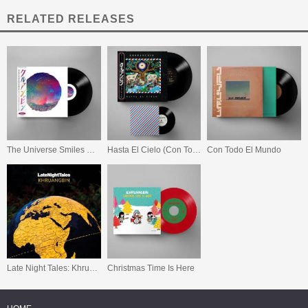
RELATED RELEASES
The Universe Smiles Upon You
Hasta El Cielo (Con Todo El Mundo in Dub)
Con Todo El Mundo
Late Night Tales: Khruangbin
Christmas Time Is Here