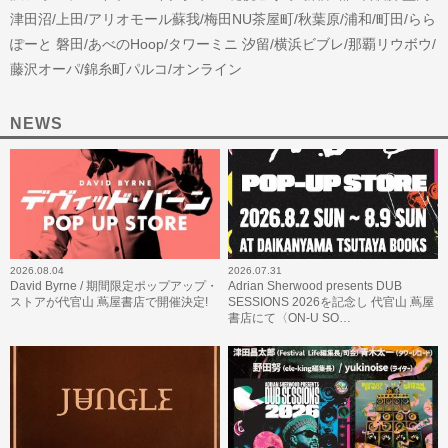
津田沼/上田/アリオモール蘇我/梅田NU茶屋町/秋葉原/浦和/町田/らら
ぽーと 磐田/あべのHoop/タワーミニ 汐留/横浜ビブレ/那覇リウボウ/
藤沢オーパ/錦糸町パルコ/オンライン
NEWS
2026.08.04
2026.07.31
David Byrne / 期間限定ポップアップ・
Adrian Sherwood presents DUB
ストアが代官山 蔦屋書店で開催決定!
SESSIONS 2026を記念し 代官山 蔦屋
書店にて〈ON-U SO…