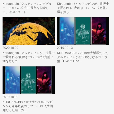
Khruangbin / クルアンビンのデビュ
Khruangbin / クルアンビンが、世界中
ー・アルバム発売10周年を記念し
で愛される “夜聴き"コンピの決定盤に
て、 初期3タイト…
満を持し…
2020.10.29
2019.12.13
Khruangbin / クルアンビンが、世界中
KHRUANGBIN / 2019年大活躍だった
で愛される“夜聴き"コンピの決定盤に
クルアンビンが初CD化となるライヴ
満を持して…
盤『Live At Linc…
2019.10.30
KHRUANGBIN / 大活躍のクルアンビ
ンから今年最後のサプライズ! 入手困
難だった唯一の…