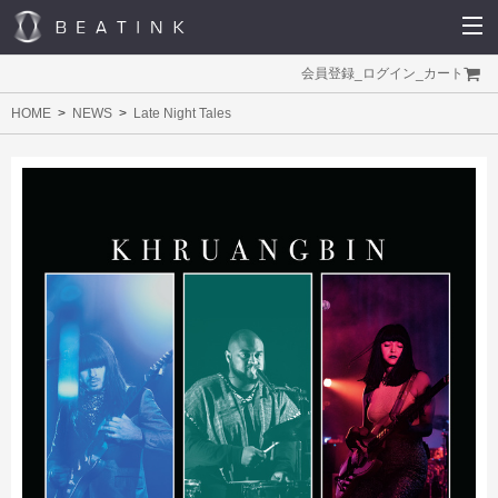
会員登録
_
ログイン
_
カート
HOME
NEWS
Late Night Tales