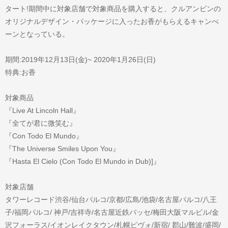
タート!期間中に対象店舗で対象商品を購入すると、クルアンビンの
オリジナルデザイン・パッケージに入ったお香がもらえるキャンぺ
ーンとなっている。
期間:2019年12月13日(金)~ 2020年1月26日(日)
特典:お香
対象商品
『Live At Lincoln Hall』
『全てが君に微笑む』
『Con Todo El Mundo』
『The Universe Smiles Upon You』
『Hasta El Cielo (Con Todo El Mundo in Dub)]』
対象店舗
タワーレコード渋谷/仙台パルコ/京都/広島/池袋/名古屋パルコ/八王
子/福岡パルコ/ 神戸/吉祥寺/名古屋近鉄パッセ/梅田大阪マルビル/金
沢フォーラス/イオンレイクタウン/札幌ピヴォ/新宿/ 郡山/難波/盛岡/