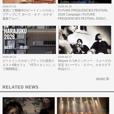
2026.07.01
2026.06.24
原宿にて開催中のビートインクのポッ
FUTURE FREQUENCIES FESTIVAL
プアップにて ボーズ・オブ・カナダ
2026 Campaign / FUTURE
最新アルバ…
FREQUENCIES FESTIVAL 2026の…
2026.06.22
2026.06.17
ビートインクのポップアップが原宿ク
Mojave 3 / UKインディー・フォークの
エスト4階カフェ 「YET(イエット)」に
至宝 モハーヴィ・スリー。カタログ 5
て期間限定…
作品がリ…
MORE
RELATED NEWS