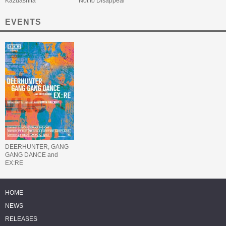
Kazuashita
Not to Disappear
EVENTS
DEERHUNTER, GANG
GANG DANCE and
EX:RE
HOME
NEWS
RELEASES