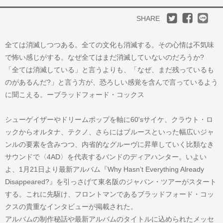
SHARE
全ては消滅しつつある。全ての文化も消滅する。その心情は不気味
で怖い感じがする。なぜ全てはまだ消滅していないのだろうか?
「全ては消滅している」と言うよりも、「なぜ、まだ残っているも
のがあるんだ?」と言う方が、恐ろしい感覚を含んで言っているよう
に聞こえる。ーブラッドフォード・コックス
シューゲイザーやドリームポップを軸に60'sサイケ、クラウト・ロ
ックからオルタナ、テクノ、さらにはブルースといった幅広いジャ
ンルの要素を含みつつ、内省的なグルーヴに昇華していく比類なき
サウンドで〈4AD〉を代表するバンドのディアハンター。いよい
よ、1月21日より最新アルバム『Why Hasn’t Everything Already
Disappeared?』を引っさげて東名阪のジャパン・ツアーがスタート
する。これに先駆け、フロントマンであるブラッドフォード・コッ
クスの貴重なインタビューが掲載された。
アルバムの制作秘話や最新アルバムのタイトルに込められたメッセ