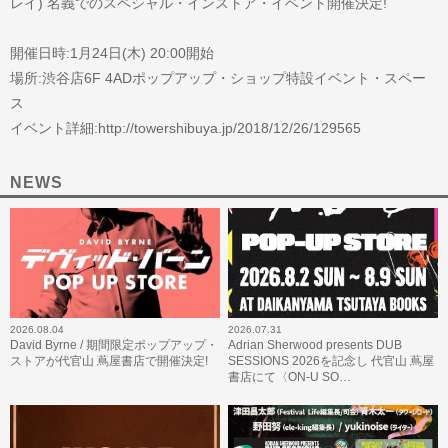
レイ) 名義でのスペシャル・インストア・イベント開催決定!
開催日時:1月24日(木) 20:00開始
場所:渋谷店6F 4ADポップアップ・ショップ特設イベント・スペー
ス
イベント詳細:http://towershibuya.jp/2018/12/26/129565
NEWS
2026.08.04
2026.07.31
David Byrne / 期間限定ポップアップ・
Adrian Sherwood presents DUB
ストアが代官山 蔦屋書店で開催決定!
SESSIONS 2026を記念し 代官山 蔦屋
書店にて〈ON-U SO…