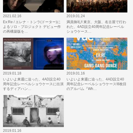
2021.02.16
2019.01.24
Ex:Re / エレナ・トンラ(ドーター)に
満員御礼!! 東京、大阪、名古屋で行わ
よるソロ・プロジェクト デビュー作
れた、4AD設立40周年記念レーベル
の再構築版を…
ショウケース…
2019.01.18
2019.01.16
いよいよ来週に迫った、4AD設立40
いよいよ来週に迫った、4AD設立40
周年記念レーベルショウケースに出演
周年記念レーベルショウケース!8枚目
するディアハン…
のアルバム『Wh…
2019.01.16