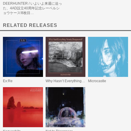
DEERHUNTER / いよいよ来週に迫っ
た、4AD設立40周年記念レーベルシ
ョウケース!8枚目…
RELATED RELEASES
Ex:Re
Why Hasn’t Everything Already Disappeared?
Microcastle