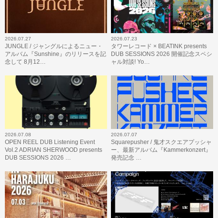
2026.07.27
2026.07.23
JUNGLE / ジャングルによるニュー・
タワーレコード × BEATINK presents
アルバム『Sunshine』のリリースを記
DUB SESSIONS 2026 開催記念スペシ
念して 8月12…
ャル対談! Yo…
2026.07.08
2026.07.07
OPEN REEL DUB Listening Event
Squarepusher / 鬼才スクエアプッシャ
Vol.2 ADRIAN SHERWOOD presents
ー、最新アルバム『Kammerkonzert』
DUB SESSIONS 2026 …
発売記念 …