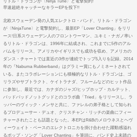
リトル・ドラゴンが〈Ninja Tune〉と電撃契約!
早速超絶キャッチーなキラーEPを投下!!
北欧スウェーデン発の人気エレクトロ・バンド、リトル・ドラゴン
が〈NinjaTune〉と電撃契約し、最新EP「Lover Chanting」をリリ
ース!日系スウェーデン人のフロントウーマン、ユキミ・ナガノ率い
るリトル・ドラゴンは、1996年に結成され、これまでに5作のアル
バムをリリース、アメリカやイギリスでも成功を収め、アメリカの
ダンス・チャートでは直近の3作が連続でトップ5入りを記録。2014
年の『Nabuma Rubberband』はグラミー賞にもノミネートされて
いる。またコラボレーションにも積極的なリトル・ドラゴンは、ゴ
リラズやサブトラクト、ケイトラナダ、フルームなどのヒット作品
に参加し、最近では、カナダのジャズ/ヒップホップ・カルテット、
バッドバッドノットグッドとのコラボ曲「Tried」をリリースし、ラ
ッパーのヴィック・メンサと共に、ファレルの弟子格として知られ
るプロデューサー・デュオ、クリスチャン・リッチの楽曲にフィー
チャーされたことも話題となった。本EPはR&Bのメロウネスとヘヴ
ィーウェイト・ベースのエレクトロニカを掛け合わせた躍動感溢れ
るポップ・ソング「Lover Chanting」を筆頭に、バンド史上未踏の