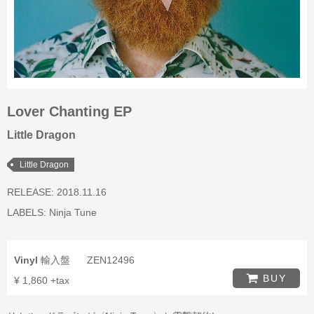
Lover Chanting EP
Little Dragon
Little Dragon
RELEASE: 2018.11.16
LABELS:
Ninja Tune
Vinyl
輸入盤
ZEN12496
BUY
¥ 1,860 +tax