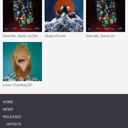
New Me, Same Us [Repress]
Slugs of Love
New Me, Same Us
Lover Chanting EP
HOME
NEWS
RELEASES
ARTISTS