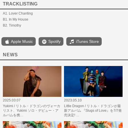
TRACKLISTING
A1. Lover Chanting
B1. In My House
B2. Timothy
Apple Music
Spotify
iTunes Store
NEWS
2025.03.07
2023.05.10
Yukimi / リトル・ドラゴンのヴォーカ
Little Dragon / リトル・ドラゴンが最
リスト、Yukimi ソロ・デビュー・ア
新アルバム 『Slugs of Love』を7/7発
ルバムを携…
売決定! …