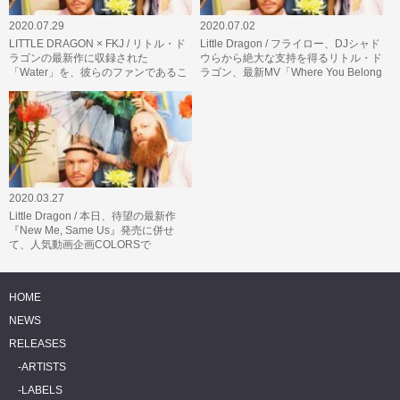
2020.07.29
2020.07.02
LITTLE DRAGON × FKJ / リトル・ド
Little Dragon / フライロー、DJシャド
ラゴンの最新作に収録された
ウらから絶大な支持を得るリトル・ド
「Water」を、彼らのファンであるこ
ラゴン、最新MV「Where You Belong
とを公言するFKJがリミックス!
(Official Video)」を公開!
2020.03.27
Little Dragon / 本日、待望の最新作
『New Me, Same Us』発売に併せ
て、人気動画企画COLORSで
「Another Lover」のパフォーマンス
映像が公…
HOME
NEWS
RELEASES
ARTISTS
LABELS