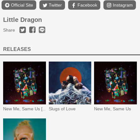
Official Site
Twitter
Facebook
Instagram
Little Dragon
Share
RELEASES
Slugs of Love
New Me, Same Us
New Me, Same Us [Repress]