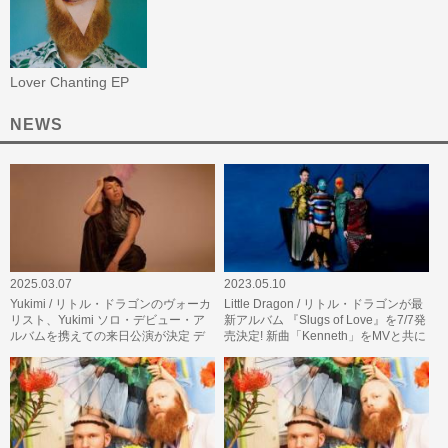
Lover Chanting EP
NEWS
2025.03.07
2023.05.10
Yukimi / リトル・ドラゴンのヴォーカ
Little Dragon / リトル・ドラゴンが最
リスト、Yukimi ソロ・デビュー・ア
新アルバム 『Slugs of Love』を7/7発
ルバムを携えての来日公演が決定 デ
売決定! 新曲「Kenneth」をMVと共に
ビュー・アルバム『For You』…
公開! アルバムにはデーモ…