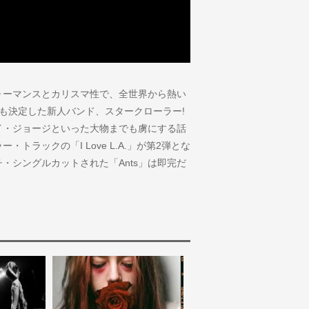
ォーマンスとカリスマ性で、全世界から熱い
も決定した新人バンド、スタークローラー!
イ・ジョージといった大物までも虜にする話
ラックの「I Love L.A.」が第2弾とな
チ・シングルカットされた「Ants」は即完だ