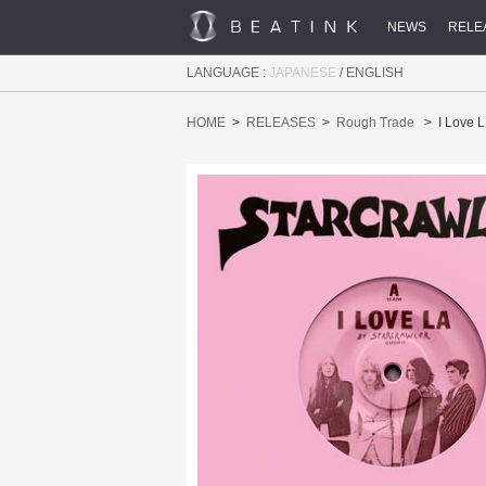
NEWS
RELE
LANGUAGE :
JAPANESE
/
ENGLISH
HOME
RELEASES
Rough Trade
I Love L