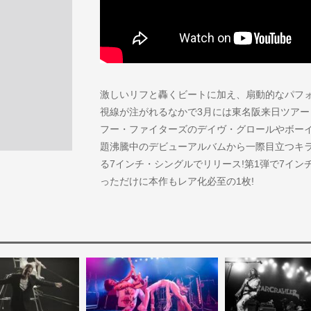
激しいリフと轟くビートに加え、扇動的なパフ
視線が注がれるなかで3月には東名阪来日ツアー
フー・ファイターズのデイヴ・グロールやボー
題沸騰中のデビューアルバムから一際目立つキラー・ト
る7インチ・シングルでリリース!第1弾で7イン
っただけに本作もレア化必至の1枚!