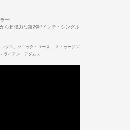
ラー!
から超強力な第2弾7インチ・シングル
ックス、ソニック・ユース、 ストゥージズ
- ライアン・アダムス