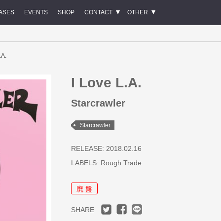
ASES
EVENTS
SHOP
CONTACT
OTHER
.A.
I Love L.A.
Starcrawler
Starcrawler
RELEASE: 2018.02.16
LABELS:
Rough Trade
廃 盤
SHARE