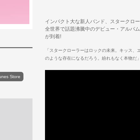
インパクト大な新人バンド、スタークロー
全世界で話題沸騰中のデビュー・アルバム
が到着!
「スタークローラーはロックの未来。キッス、エ
のような存在になるだろう。紛れもなく本物だ」
unes Store