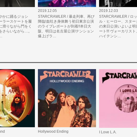
2019.12.05
2019.12.03
やかに踊るジョシ
STARCRAWLER / 暴走列車、再び
STARCRAWLER / 
ーラースケートを履
降臨!血吐き身体舞う初日東京公演
ル・ヒーロー、スター
に滑りながら門をく
のライブレポートが到着!!本日大
の来日公演いよいよ明
をさらいながら…。
阪、明日は名古屋公演!テンション
ート!!! ヴォーカリス
…
爆上げラ…
ハイテンシ…
und
Hollywood Ending
I Love L.A.