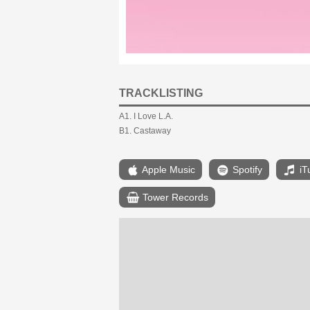
TRACKLISTING
A1. I Love L.A.
B1. Castaway
Apple Music
Spotify
iT
Tower Records