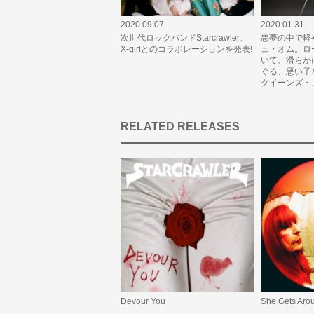
2020.09.07
2020.01.31
次世代ロックバンドStarcrawler、
悪夢の中で軽
X-girlとのコラボレーションを発表!
ュ・オム。ロ
いて、滑らか
ぐる、悪い子
クイーンズ・
RELATED RELEASES
Devour You
She Gets Aro