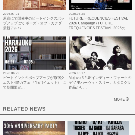
2026.07.01
2026.06.24
原宿にて開催中のビートインクのポッ
FUTURE FREQUENCIES FESTIVAL
プアップにて ボーズ・オブ・カナダ
2026 Campaign / FUTURE
最新アルバ…
FREQUENCIES FESTIVAL 2026の…
2026.06.22
2026.06.17
ビートインクのポップアップが原宿ク
Mojave 3 / UKインディー・フォークの
エスト4階カフェ 「YET(イエット)」に
至宝 モハーヴィ・スリー。カタログ 5
て期間限定…
作品がリ…
MORE
RELATED NEWS