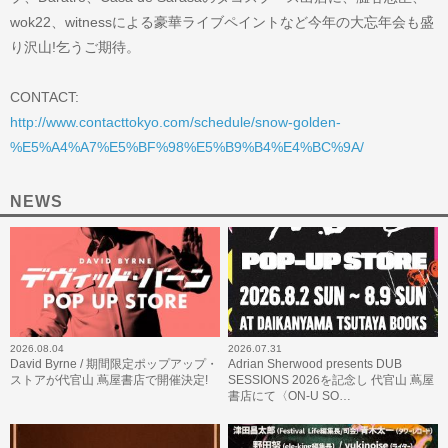
wok22、witnessによる豪華ライブペイントなど今年の大忘年会も盛
り沢山!乞うご期待。
CONTACT:
http://www.contacttokyo.com/schedule/snow-golden-
%E5%A4%A7%E5%BF%98%E5%B9%B4%E4%BC%9A/
NEWS
2026.08.04
2026.07.31
David Byrne / 期間限定ポップアップ・
Adrian Sherwood presents DUB
ストアが代官山 蔦屋書店で開催決定!
SESSIONS 2026を記念し 代官山 蔦屋
書店にて〈ON-U SO…