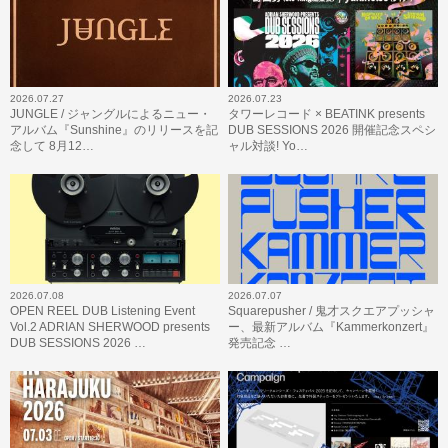
2026.07.27
2026.07.23
JUNGLE / ジャングルによるニュー・
タワーレコード × BEATINK presents
アルバム『Sunshine』のリリースを記
DUB SESSIONS 2026 開催記念スペシ
念して 8月12…
ャル対談! Yo…
2026.07.08
2026.07.07
OPEN REEL DUB Listening Event
Squarepusher / 鬼才スクエアプッシャ
Vol.2 ADRIAN SHERWOOD presents
ー、最新アルバム『Kammerkonzert』
DUB SESSIONS 2026 …
発売記念 …