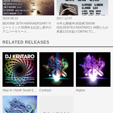
2024.08.22
2017.12.07
BEATINK 30TH ANNIVAERSARY !!!
今年も開催!年末恒例"SNOW
ビートインク30周年を記念し夜中の
GOLDEN"!DJ KENTAROと仲間たちが
アニバーサリーイ…
来週12/15(金) CONTACTに…
RELATED RELEASES
Step In / North South East West (Remixes)
Contrast
Higher