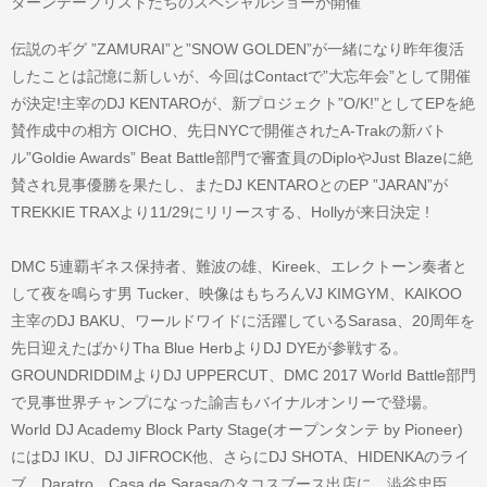
ターンテーブリストたちのスペシャルショーが開催
伝説のギグ ”ZAMURAI”と”SNOW GOLDEN”が一緒になり昨年復活
したことは記憶に新しいが、今回はContactで”大忘年会”として開催
が決定!主宰のDJ KENTAROが、新プロジェクト”O/K!”としてEPを絶
賛作成中の相方 OICHO、先日NYCで開催されたA-Trakの新バト
ル”Goldie Awards” Beat Battle部門で審査員のDiploやJust Blazeに絶
賛され見事優勝を果たし、またDJ KENTAROとのEP ”JARAN”が
TREKKIE TRAXより11/29にリリースする、Hollyが来日決定 !
DMC 5連覇ギネス保持者、難波の雄、Kireek、エレクトーン奏者と
して夜を鳴らす男 Tucker、映像はもちろんVJ KIMGYM、KAIKOO
主宰のDJ BAKU、ワールドワイドに活躍しているSarasa、20周年を
先日迎えたばかりTha Blue HerbよりDJ DYEが参戦する。
GROUNDRIDDIMよりDJ UPPERCUT、DMC 2017 World Battle部門
で見事世界チャンプになった諭吉もバイナルオンリーで登場。
World DJ Academy Block Party Stage(オープンタンテ by Pioneer)
にはDJ IKU、DJ JIFROCK他、さらにDJ SHOTA、HIDENKAのライ
ブ、Daratro、Casa de Sarasaのタコスブース出店に、澁谷忠臣、