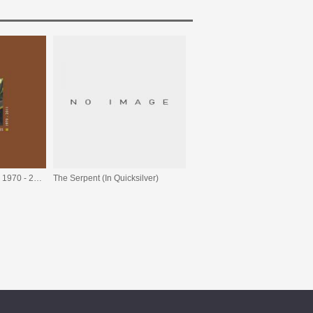
Wind In Lonely Fences 1970 - 2011
The Serpent (In Quicksilver)