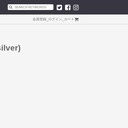
会員登録
_
ログイン
_
カート
ilver)