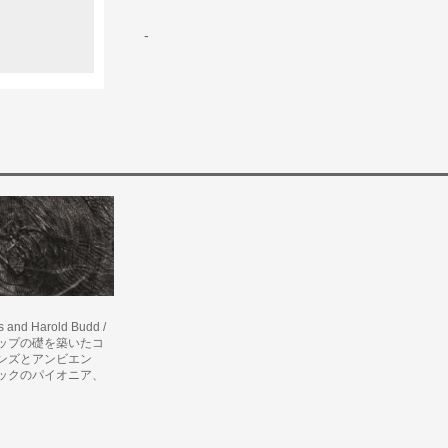
-
s and Harold Budd /
ップの礎を築いたコ
ンズとアンビエン
ックのパイオニア、