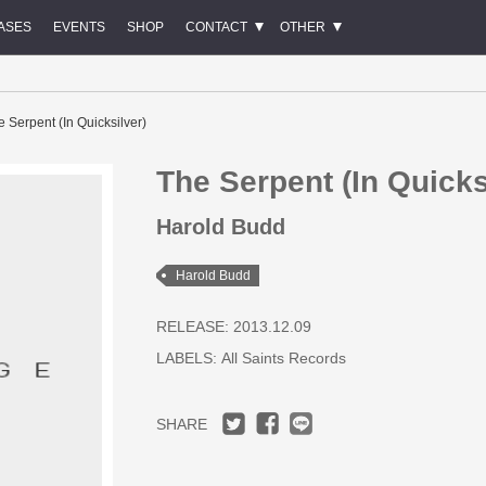
ASES
EVENTS
SHOP
CONTACT
OTHER
e Serpent (In Quicksilver)
The Serpent (In Quicks
Harold Budd
Harold Budd
RELEASE: 2013.12.09
LABELS:
All Saints Records
SHARE