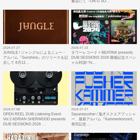
書店にて〈ON-U SO…
2026.07.27
2026.07.23
JUNGLE / ジャングルによるニュー・
タワーレコード × BEATINK presents
アルバム『Sunshine』のリリースを記
DUB SESSIONS 2026 開催記念スペシ
念して 8月12…
ャル対談! Yo…
2026.07.08
2026.07.07
OPEN REEL DUB Listening Event
Squarepusher / 鬼才スクエアプッシャ
Vol.2 ADRIAN SHERWOOD presents
ー、最新アルバム『Kammerkonzert』
DUB SESSIONS 2026 …
発売記念 …