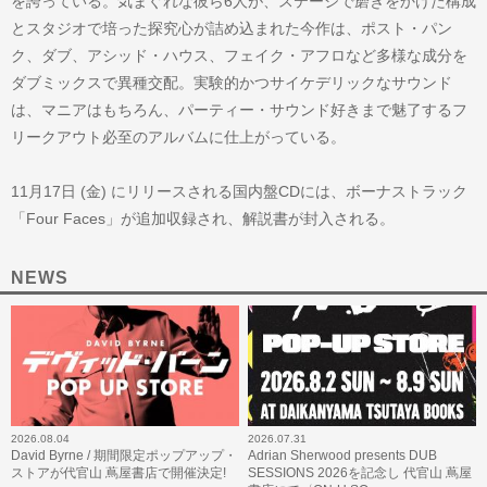
を誇っている。気まぐれな彼ら6人が、ステージで磨きをかけた構成
とスタジオで培った探究心が詰め込まれた今作は、ポスト・パン
ク、ダブ、アシッド・ハウス、フェイク・アフロなど多様な成分を
ダブミックスで異種交配。実験的かつサイケデリックなサウンド
は、マニアはもちろん、パーティー・サウンド好きまで魅了するフ
リークアウト必至のアルバムに仕上がっている。
11月17日 (金) にリリースされる国内盤CDには、ボーナストラック
「Four Faces」が追加収録され、解説書が封入される。
NEWS
2026.08.04
2026.07.31
David Byrne / 期間限定ポップアップ・
Adrian Sherwood presents DUB
ストアが代官山 蔦屋書店で開催決定!
SESSIONS 2026を記念し 代官山 蔦屋