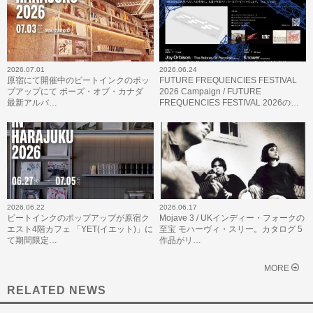
2026.07.01
2026.06.24
原宿にて開催中のビートインクのポッ
FUTURE FREQUENCIES FESTIVAL
プアップにて ボーズ・オブ・カナダ
2026 Campaign / FUTURE
最新アルバ…
FREQUENCIES FESTIVAL 2026の…
2026.06.22
2026.06.17
ビートインクのポップアップが原宿ク
Mojave 3 / UKインディー・フォークの
エスト4階カフェ 「YET(イエット)」に
至宝 モハーヴィ・スリー。カタログ 5
て期間限定…
作品がリ…
MORE
RELATED NEWS