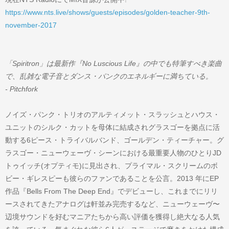
https://www.nts.live/shows/guests/episodes/golden-teacher-9th-
november-2017
「Spiritron」は最新作『No Luscious Life』の中でも特筆すべき楽曲
で、乱雑な電子音とダンス・パンクのエネルギーに満ちている。
- Pitchfork
ノイズ・パンク・トリオのアルティメット・スラッシュとハウス・
ユニットのシルク・カットを母体に結成されグラスゴーを拠点に活
動する6ピース・トライバルバンド、ゴールデン・ティーチャー。グ
ラスゴー・ニューウェーヴ・シーンにおける最重要人物のひとりJD
トゥイッチ(オプティモ)に見出され、プライマル・スクリームのボ
ビー・ギレスピーも彼らのファンであることを公言。2013 年にEP
作品『Bells From The Deep End』でデビューし、これまでにリリ
ースされてきたアナログは軒並み完売するなど、ニューウェーヴ〜
辺境サウンドを好むマニアたちから高い評価を獲得し絶大なる人気