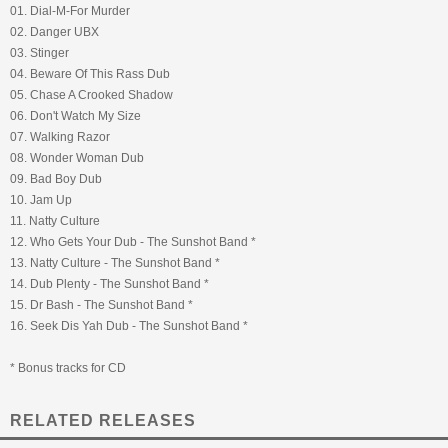
01. Dial-M-For Murder
02. Danger UBX
03. Stinger
04. Beware Of This Rass Dub
05. Chase A Crooked Shadow
06. Don't Watch My Size
07. Walking Razor
08. Wonder Woman Dub
09. Bad Boy Dub
10. Jam Up
11. Natty Culture
12. Who Gets Your Dub - The Sunshot Band *
13. Natty Culture - The Sunshot Band *
14. Dub Plenty - The Sunshot Band *
15. Dr Bash - The Sunshot Band *
16. Seek Dis Yah Dub - The Sunshot Band *
* Bonus tracks for CD
RELATED RELEASES