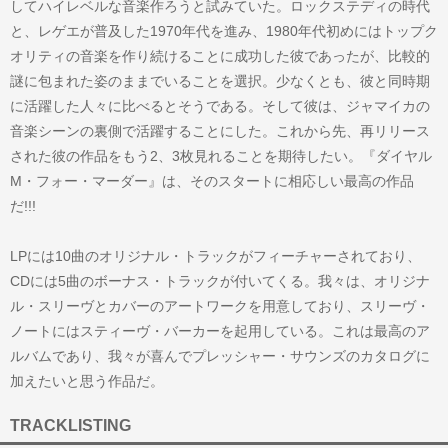
してハイレベルな音楽作ろうと試みていた。ロックステディの時代
と、レゲエが普及した1970年代を進み、1980年代初めにはトップク
オリティの音楽を作り続けることに成功した彼であったが、比較的
謎に包まれた姿のままでいることを選択。少なくとも、彼と同時期
に活躍した人々に比べるとそうである。そして彼は、ジャマイカの
音楽シーンの裏側で活躍することにした。これから先、再リリース
された彼の作品をもう2、3枚見れることを期待したい。『ダイヤル
M・フォー・マーダー』は、そのスタートに相応しい最高の作品
だ!!!
LPには10曲のオリジナル・トラックがフィーチャーされており、
CDには5曲のボーナス・トラックが付いてくる。我々は、オリジナ
ル・スリーヴとカバーのアートワークを用意しており、スリーヴ・
ノートにはスティーヴ・バーカーを起用している。これは最高のア
ルバムであり、我々が喜んでプレッシャー・サウンズのカタログに
加えたいと思う作品だ。
TRACKLISTING