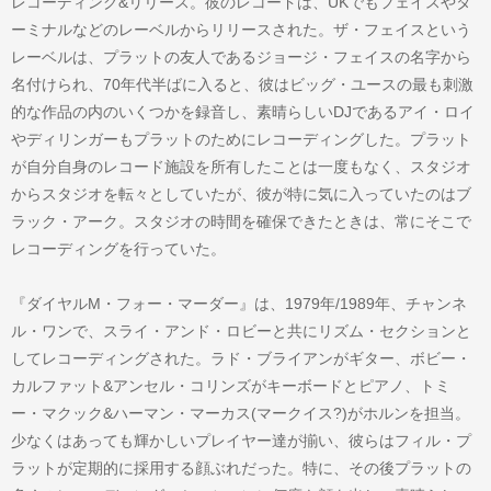
レコーディング&リリース。彼のレコードは、UKでもフェイスやタ
ーミナルなどのレーベルからリリースされた。ザ・フェイスという
レーベルは、プラットの友人であるジョージ・フェイスの名字から
名付けられ、70年代半ばに入ると、彼はビッグ・ユースの最も刺激
的な作品の内のいくつかを録音し、素晴らしいDJであるアイ・ロイ
やディリンガーもプラットのためにレコーディングした。プラット
が自分自身のレコード施設を所有したことは一度もなく、スタジオ
からスタジオを転々としていたが、彼が特に気に入っていたのはブ
ラック・アーク。スタジオの時間を確保できたときは、常にそこで
レコーディングを行っていた。
『ダイヤルM・フォー・マーダー』は、1979年/1989年、チャンネ
ル・ワンで、スライ・アンド・ロビーと共にリズム・セクションと
してレコーディングされた。ラド・ブライアンがギター、ボビー・
カルファット&アンセル・コリンズがキーボードとピアノ、トミ
ー・マクック&ハーマン・マーカス(マークイス?)がホルンを担当。
少なくはあっても輝かしいプレイヤー達が揃い、彼らはフィル・プ
ラットが定期的に採用する顔ぶれだった。特に、その後プラットの