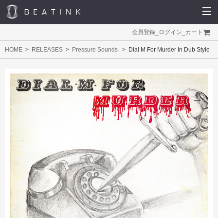
会員登録
_
ログイン
_
カート
HOME
RELEASES
Pressure Sounds
Dial M For Murder In Dub Style