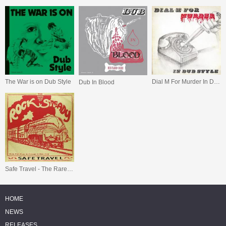
Dial M For Murder In Dub Style
The War is on Dub Style
Dub In Blood
Safe Travel - The Rare Side Of Rock Steady With Phil Pratt And Friends 1966 - 1968
HOME
NEWS
RELEASES