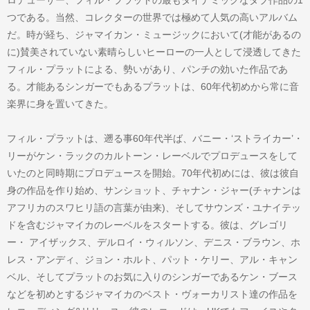
つである。当然、コレクターの世界では極めて人気の高いアルバム
だ。時が経ち、ジャマイカン・ミュージックにおいて(才能があるの
に)賛美されていない素晴らしいヒーローの一人として浸透してきた
フィル・プラットによる、勢いがあり、パンチの効いた作品であ
る。才能あるシンガーでもあるプラットは、60年代初めから常に音
楽界に身を置いてきた。
フィル・プラットは、遡る事60年代半ば、バニー・‘ストライカー’・
リーがケン・ラックのカルトーン・レーベルでプロデュースをして
いたのと同時期にプロデュースを開始。70年代初めには、彼は彼自
身の作品を作り始め、サンショット、チャナン・ジャー(チャナンは
アフリカのスワヒリ語の言葉が由来)、そしてサウンズ・ユナイテッ
ドを含むジャマイカのレーベルをスタートする。彼は、グレゴリ
ー・ アイザックス、デルロイ・ウィルソン、デニス・ブラウン、ホ
レス・アンディ、ジョン・ホルト、パット・ケリー、アル・キャン
ベル、そしてプラットのお気に入りのシンガーであるケン・ブース
などを初めとするジャマイカのベスト・ヴォーカリスト達の作品を