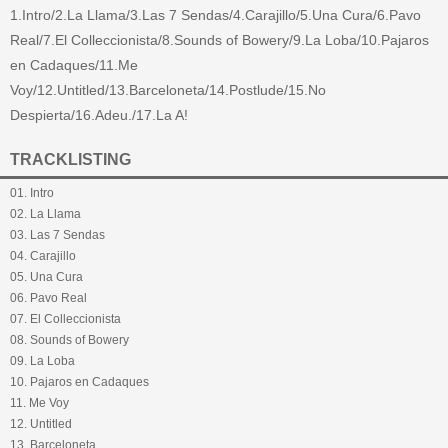
1.Intro/2.La Llama/3.Las 7 Sendas/4.Carajillo/5.Una Cura/6.Pavo
Real/7.El Colleccionista/8.Sounds of Bowery/9.La Loba/10.Pajaros
en Cadaques/11.Me
Voy/12.Untitled/13.Barceloneta/14.Postlude/15.No
Despierta/16.Adeu./17.La A!
TRACKLISTING
01. Intro
02. La Llama
03. Las 7 Sendas
04. Carajillo
05. Una Cura
06. Pavo Real
07. El Colleccionista
08. Sounds of Bowery
09. La Loba
10. Pajaros en Cadaques
11. Me Voy
12. Untitled
13. Barceloneta