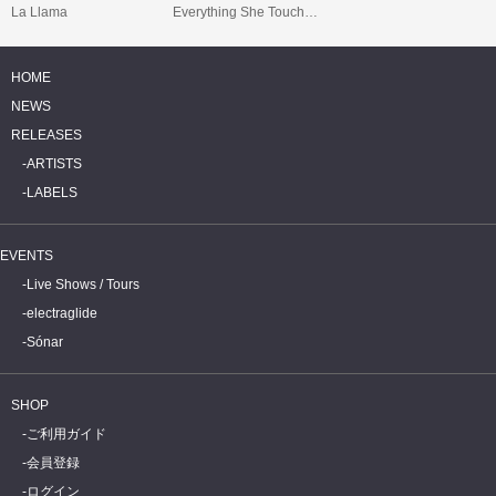
La Llama
Everything She Touched Turned Ampexian
HOME
NEWS
RELEASES
ARTISTS
LABELS
EVENTS
Live Shows / Tours
electraglide
Sónar
SHOP
ご利用ガイド
会員登録
ログイン