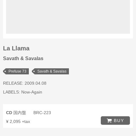
La Llama
Savath & Savalas
Prefuse 73
Savath & Savalas
RELEASE: 2009.04.08
LABELS:
Now-Again
CD
国内盤
BRC-223
BUY
¥ 2,095 +tax