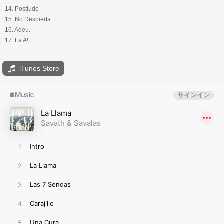
14. Postlude
15. No Despierta
16. Adeu.
17. La A!
iTunes Store