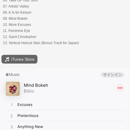
06. Take Off Your Shirt
07. Artists' Valley
08. K Is for Kelson
09. Mind Bokeh
10. More Excuses
11. Feminine Eye
12. Saint Christopher
13. Vertical Helical Stan (Bonus Track for Japan)
iTunes Store