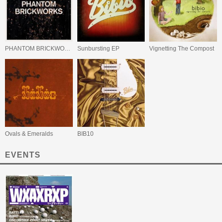
PHANTOM BRICKWORKS (LP II)
Sunbursting EP
Vignetting The Compost
Ovals & Emeralds
BIB10
EVENTS