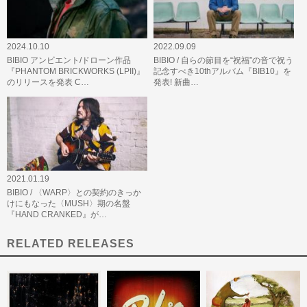
2024.10.10
2022.09.09
BIBIO アンビエント/ドローン作品
BIBIO / 自らの節目を“祝福”の音で祝う
『PHANTOM BRICKWORKS (LPII)』
記念すべき10thアルバム『BIB10』を
のリリースを発表 C…
発表! 新曲…
2021.01.19
BIBIO / 〈WARP〉との契約のきっか
けにもなった〈MUSH〉期の名盤
『HAND CRANKED』が…
RELATED RELEASES