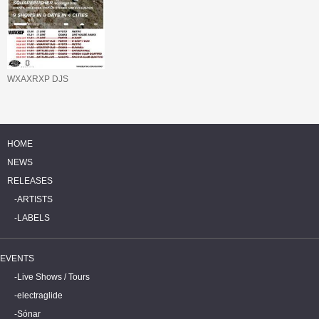
WXAXRXP DJS
HOME
NEWS
RELEASES
ARTISTS
LABELS
EVENTS
Live Shows / Tours
electraglide
Sónar