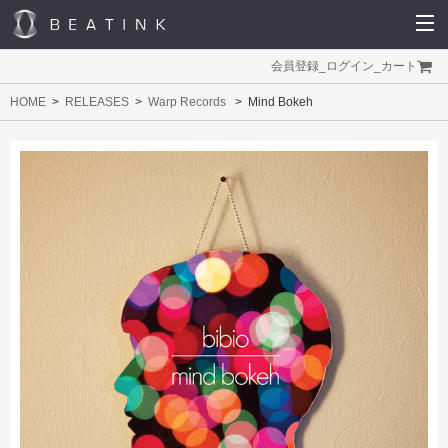
会員登録
_
ログイン
_
カート
HOME
RELEASES
Warp Records
Mind Bokeh