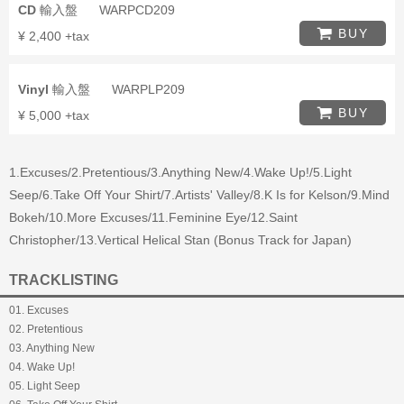
CD
輸入盤
WARPCD209
BUY
¥ 2,400 +tax
Vinyl
輸入盤
WARPLP209
BUY
¥ 5,000 +tax
1.Excuses/2.Pretentious/3.Anything New/4.Wake Up!/5.Light
Seep/6.Take Off Your Shirt/7.Artists' Valley/8.K Is for Kelson/9.Mind
Bokeh/10.More Excuses/11.Feminine Eye/12.Saint
Christopher/13.Vertical Helical Stan (Bonus Track for Japan)
TRACKLISTING
01. Excuses
02. Pretentious
03. Anything New
04. Wake Up!
05. Light Seep