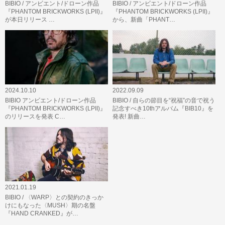
BIBIO / アンビエント/ドローン作品
BIBIO / アンビエント/ドローン作品
『PHANTOM BRICKWORKS (LPII)』
『PHANTOM BRICKWORKS (LPII)』
が本日リリース …
から、新曲「PHANT…
2024.10.10
2022.09.09
BIBIO アンビエント/ドローン作品
BIBIO / 自らの節目を“祝福”の音で祝う
『PHANTOM BRICKWORKS (LPII)』
記念すべき10thアルバム『BIB10』を
のリリースを発表 C…
発表! 新曲…
2021.01.19
BIBIO / 〈WARP〉との契約のきっか
けにもなった〈MUSH〉期の名盤
『HAND CRANKED』が…