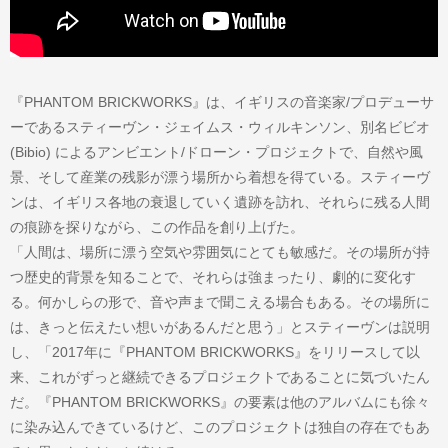
『PHANTOM BRICKWORKS』は、イギリスの音楽家/プロデューサ
ーであるスティーヴン・ジェイムス・ウィルキンソン、別名ビビオ
(Bibio) によるアンビエント/ドローン・プロジェクトで、自然や風
景、そして産業の残影が漂う場所から着想を得ている。スティーヴ
ンは、イギリス各地の衰退していく遺跡を訪れ、それらに残る人間
の痕跡を探りながら、この作品を創り上げた。
「人間は、場所に漂う空気や雰囲気にとても敏感だ。その場所が持
つ歴史的背景を知ることで、それらは強まったり、劇的に変化す
る。何かしらの形で、音や声まで聞こえる場合もある。その場所に
は、きっと伝えたい想いがあるんだと思う」とスティーヴンは説明
し、「2017年に『PHANTOM BRICKWORKS』をリリースして以
来、これがずっと継続できるプロジェクトであることに気づいたん
だ。『PHANTOM BRICKWORKS』の要素は他のアルバムにも徐々
に染み込んできているけど、このプロジェクトは独自の存在でもあ