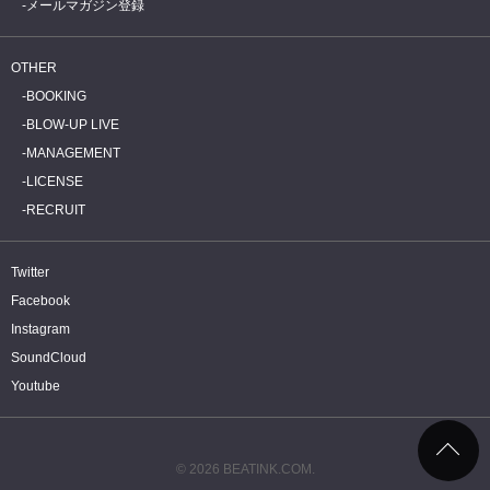
メールマガジン登録
OTHER
BOOKING
BLOW-UP LIVE
MANAGEMENT
LICENSE
RECRUIT
Twitter
Facebook
Instagram
SoundCloud
Youtube
© 2026 BEATINK.COM.