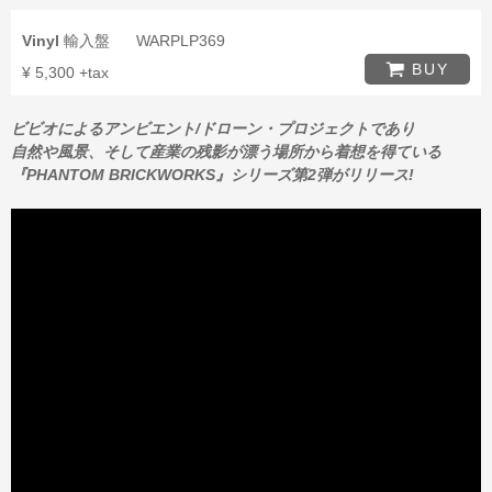
Vinyl
輸入盤
WARPLP369
BUY
¥ 5,300 +tax
ビビオによるアンビエント/ドローン・プロジェクトであり
自然や風景、そして産業の残影が漂う場所から着想を得ている
『PHANTOM BRICKWORKS』シリーズ第2弾がリリース!