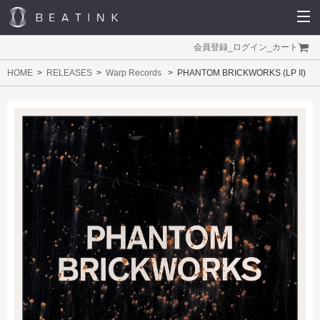
会員登録
_
ログイン
_
カート
HOME
RELEASES
Warp Records
PHANTOM BRICKWORKS (LP II)