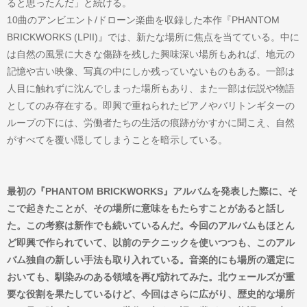
ると思ったんだ」と続ける。
10曲のアンビエント/ドローン楽曲を収録した本作『PHANTOM
BRICKWORKS (LPII)』では、新たな場所に焦点を当てている。中に
は自然の風景に大きな傷跡を残した興味深い場所もあれば、地元の
記憶や古い映像、写真の中にしか残っていないものもある。一部は
人目に触れずに沈んでしまった場所もあり、また一部は伝説や物語
としてのみ存在する。即興で重ねられたピアノやバリトンギターの
ループの下には、労働者たちの生活の痕跡がかすかに聞こえ、自然
がすべてを覆い隠してしまうことを暗示している。
最初の『PHANTOM BRICKWORKS』アルバムを発表した際に、そ
こで起きたことが、その場所に意味をもたらすことがあると話し
た。この考察は新作でも続いているんだ。今回のアルバムもほとん
ど即興で作られていて、以前のテクニックを使いつつも、このアル
バム独自の新しい手法も取り入れている。音楽的にも場所の選定に
おいても、馴染みのある領域を再び訪れてみた。北ウェールズが重
要な役割を果たしているけど、今回はさらに広がり、歴史的な場所