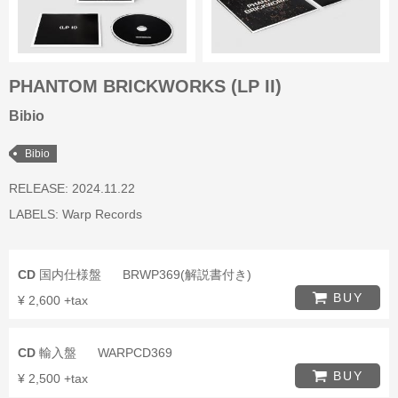
PHANTOM BRICKWORKS (LP II)
Bibio
Bibio
RELEASE: 2024.11.22
LABELS:
Warp Records
CD
国内仕様盤
BRWP369(解説書付き)
BUY
¥ 2,600 +tax
CD
輸入盤
WARPCD369
BUY
¥ 2,500 +tax