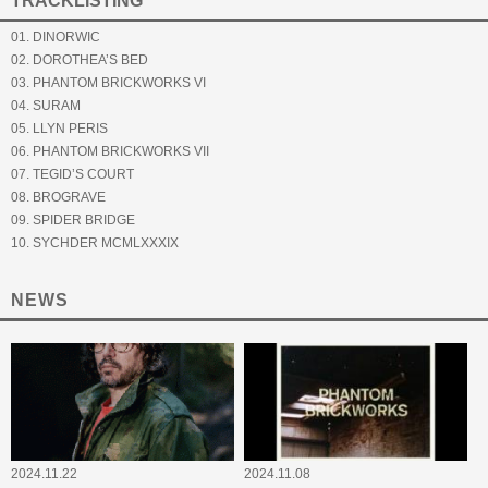
TRACKLISTING
01. DINORWIC
02. DOROTHEA’S BED
03. PHANTOM BRICKWORKS VI
04. SURAM
05. LLYN PERIS
06. PHANTOM BRICKWORKS VII
07. TEGID’S COURT
08. BROGRAVE
09. SPIDER BRIDGE
10. SYCHDER MCMLXXXIX
NEWS
2024.11.22
2024.11.08