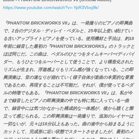
https://www.youtube.com/watch?v=-YpR3VIxq9k/
『PHANTOM BRICKWORKS VII』は、一発撮りのピアノの即興曲
で、2台のデジタル・ディレイ・ペダルと、25年以上使い続けてい
る古いアップライトピアノを使っている。使用機材と手法は、約18
年前に録音した最初の『PHANTOM BRICKWORKS』のトラックと
ほぼ同じだ。この曲は、ペダルのひとつをタイムキーパー/ディバイ
ダー、もうひとつをルーパーとして使うことで、より構造化された
リズムが生まれ、浮遊感よりもリズム感が強くなっている。この即
興演奏は、音の連なりが崩れていく様子自体が楽曲の本質的な要素
であるため、再現することは不可能だ。それが、僕が使ってるペダ
ルの特徴でもある。『PHANTOM BRICKWORKS VII』は、私が今
まで録音したピアノの即興演奏の中でも特に気に入っている一曲
で、録音中には気づかなかった構成的な一体感が、後から聴くと際
立って感じられる。この即興演奏は一発撮りで、追加のレイヤーは
一切ないが、元々は18分以上もあった。曲の途中から始まるように
カットして、完成形に近い状態でスタートさせましたが、最初のメ