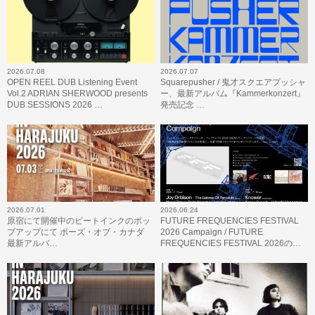
2026.07.08
2026.07.07
OPEN REEL DUB Listening Event
Squarepusher / 鬼才スクエアプッシャ
Vol.2 ADRIAN SHERWOOD presents
ー、最新アルバム『Kammerkonzert』
DUB SESSIONS 2026 …
発売記念 …
2026.07.01
2026.06.24
原宿にて開催中のビートインクのポッ
FUTURE FREQUENCIES FESTIVAL
プアップにて ボーズ・オブ・カナダ
2026 Campaign / FUTURE
最新アルバ…
FREQUENCIES FESTIVAL 2026の…