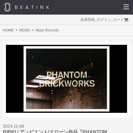
会員登録
_
ログイン
_
カート
HOME
NEWS
Warp Records
2024.11.08
BIBIO / アンビエント/ドローン作品『PHANTOM