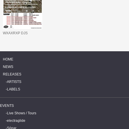
WXAXRXP DJS
HOME
NEWS
RELEASES
ARTISTS
LABELS
EVENTS
Live Shows / Tours
electraglide
Sónar