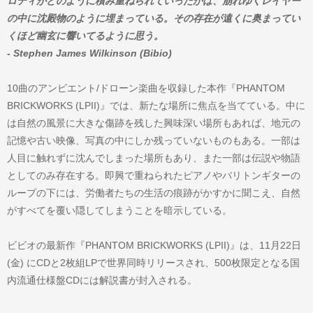
ロディがどのように積み重ねられていったかは、崩れゆくレイヤー
の中に沈殿物のように埋まっている。その存在が遠くに奥まってい
くほど幽玄に響いてるように思う。
- Stephen James Wilkinson (Bibio)
10曲のアンビエント/ドローン楽曲を収録した本作『PHANTOM
BRICKWORKS (LPII)』では、新たな場所に焦点を当てている。中に
は自然の風景に大きな傷跡を残した興味深い場所もあれば、地元の
記憶や古い映像、写真の中にしか残っていないものもある。一部は
人目に触れずに沈んでしまった場所もあり、また一部は伝説や物語
としてのみ存在する。即興で重ねられたピアノやバリトンギターの
ループの下には、労働者たちの生活の痕跡がかすかに聞こえ、自然
がすべてを覆い隠してしまうことを暗示している。
ビビオの最新作『PHANTOM BRICKWORKS (LPII)』は、11月22日
(金) にCDと2枚組LPで世界同時リリースされ、500枚限定となる国
内流通仕様盤CDには解説書が封入される。