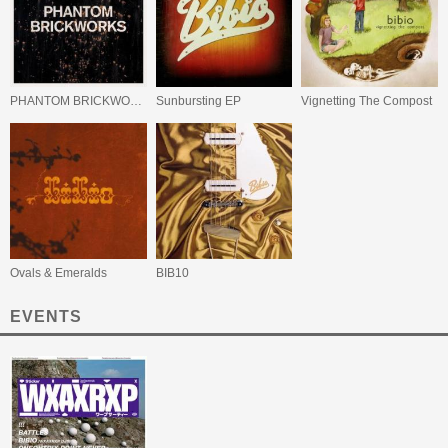
PHANTOM BRICKWORKS (LP II)
Sunbursting EP
Vignetting The Compost
Ovals & Emeralds
BIB10
EVENTS