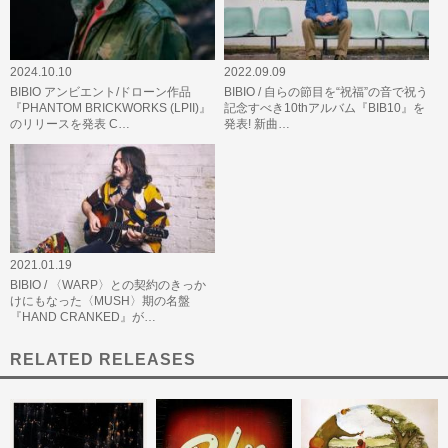
2024.10.10
2022.09.09
BIBIO アンビエント/ドローン作品
BIBIO / 自らの節目を“祝福”の音で祝う
『PHANTOM BRICKWORKS (LPII)』
記念すべき10thアルバム『BIB10』を
のリリースを発表 C…
発表! 新曲…
2021.01.19
BIBIO / 〈WARP〉との契約のきっか
けにもなった〈MUSH〉期の名盤
『HAND CRANKED』が…
RELATED RELEASES