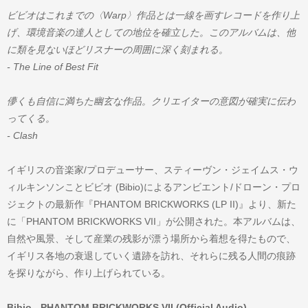
ビビオはこれまでの〈Warp〉作品とは一線を画すレコードを作り上
げ、環境音楽の達人としての地位を確立した。このアルバムは、他
に類を見ないほどリスナーの周囲に深く刻まれる。
- The Line of Best Fit
儚くも自信に満ちた幽玄な作品。クリエイターの意図が確実に伝わ
ってくる。
- Clash
イギリスの音楽家/プロデューサー、スティーヴン・ジェイムス・ウ
ィルキンソンことビビオ (Bibio)によるアンビエント/ドローン・プロ
ジェクトの最新作『PHANTOM BRICKWORKS (LP II)』より、新た
に「PHANTOM BRICKWORKS VII」が公開された。本アルバムは、
自然や風景、そして産業の残影が漂う場所から着想を得たもので、
イギリス各地の衰退していく遺跡を訪れ、それらに残る人間の痕跡
を探りながら、作り上げられている。
Bibio - PHANTOM BRICKWORKS VII (Official Audio)