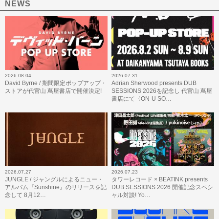
NEWS
2026.08.04
2026.07.31
David Byrne / 期間限定ポップアップ・
Adrian Sherwood presents DUB
ストアが代官山 蔦屋書店で開催決定!
SESSIONS 2026を記念し 代官山 蔦屋
書店にて〈ON-U SO…
2026.07.27
2026.07.23
JUNGLE / ジャングルによるニュー・
タワーレコード × BEATINK presents
アルバム『Sunshine』のリリースを記
DUB SESSIONS 2026 開催記念スペシ
念して 8月12…
ャル対談! Yo…