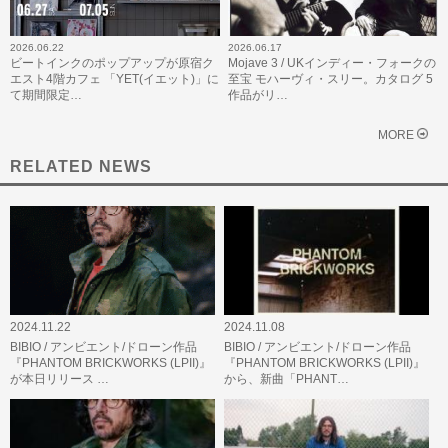
2026.06.22
2026.06.17
ビートインクのポップアップが原宿ク
Mojave 3 / UKインディー・フォークの
エスト4階カフェ 「YET(イエット)」に
至宝 モハーヴィ・スリー。カタログ 5
て期間限定…
作品がリ…
MORE
RELATED NEWS
2024.11.22
2024.11.08
BIBIO / アンビエント/ドローン作品
BIBIO / アンビエント/ドローン作品
『PHANTOM BRICKWORKS (LPII)』
『PHANTOM BRICKWORKS (LPII)』
が本日リリース …
から、新曲「PHANT…