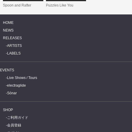
Spoon and Rafter
Puzzles Like You
HOME
NEWS
RELEASES
ARTISTS
LABELS
EVENTS
Live Shows / Tours
electraglide
Sónar
SHOP
ご利用ガイド
会員登録