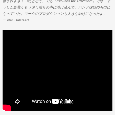
響されすぎていたと思う。でも『Excuses for Travellers』では、そ
うした影響がもう少し僕らの中に溶け込んで、バンド独自のものに
なっていた。マークのプロダクションも大きな助けになったよ。
ー Neil Halstead