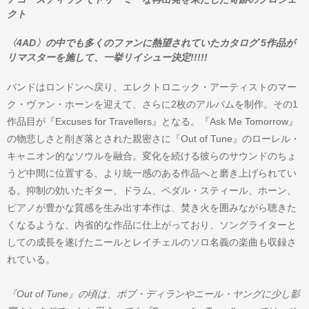
クト
〈4AD〉の中でも多くのファンに熱望されていたカタログ 5作品が
リマスターを施して、一挙リイシュー決定!!!!!
バンドはロンドンへ戻り、エレクトロニック・アーティストのマー
ク・ヴァン・ホーンを迎えて、さらに2枚のアルバムを制作。その1
作品目が『Excuses for Travellers』となる。『Ask Me Tomorrow』
の物悲しさと削ぎ落とされた親密さに『Out of Tune』のローレル・
キャニオン的なソウルを融合。変化を続ける彼らのサウンドのちょ
うど中間に位置する、より統一感のある作品へと磨き上げられてい
る。抑制の効いたギター、ドラム、ペダル・スティール、ホーン、
ピアノが豊かな質感を生み出す本作は、焚き火を囲みながら聴きた
くなるような、内省的な作品に仕上がっており、ソングライターと
しての成長を遂げたニールとレイチェルのソロ名義の楽曲も収録さ
れている。​​​​​​​
『Out of Tune』の頃は、ボブ・ディランやニール・ヤングに少し影