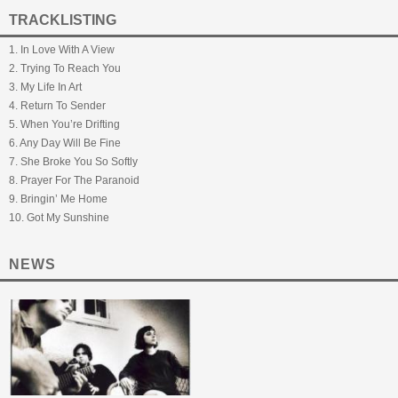
TRACKLISTING
1. In Love With A View
2. Trying To Reach You
3. My Life In Art
4. Return To Sender
5. When You’re Drifting
6. Any Day Will Be Fine
7. She Broke You So Softly
8. Prayer For The Paranoid
9. Bringin’ Me Home
10. Got My Sunshine
NEWS