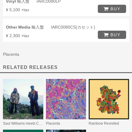
Vinyl
輸入盤
IARC0080LP
BUY
¥ 5,100 +tax
Other Media
輸入盤
IARC0080CS(カセット)
BUY
¥ 2,300 +tax
Placenta
RELATED RELEASES
Saul Williams meets Carlos Niño & Friends at TreePeople
Placenta
Rainbow Revisited