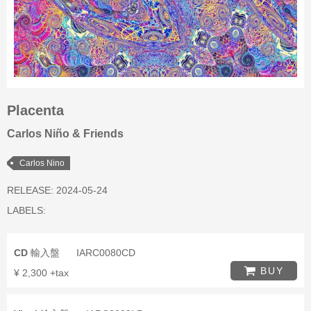
Placenta
Carlos Niño & Friends
Carlos Nino
RELEASE: 2024-05-24
LABELS:
CD
輸入盤
IARC0080CD
BUY
¥ 2,300 +tax