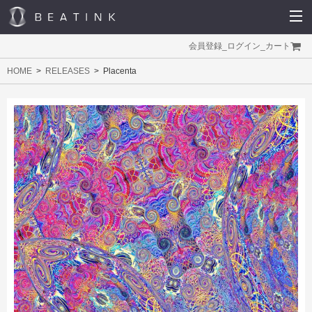
会員登録
_
ログイン
_
カート
HOME
RELEASES
Placenta