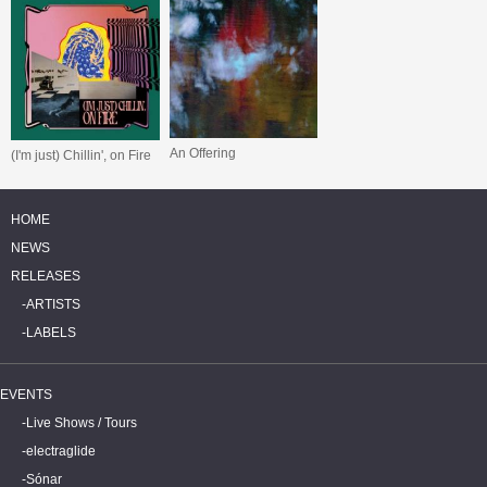
An Offering
(I'm just) Chillin', on Fire
HOME
NEWS
RELEASES
ARTISTS
LABELS
EVENTS
Live Shows / Tours
electraglide
Sónar