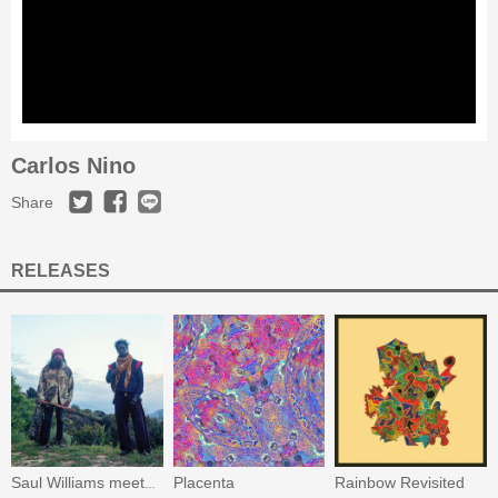
Carlos Nino
Share
RELEASES
Placenta
Rainbow Revisited
Saul Williams meets Carlos Niño & Friends at TreePeople