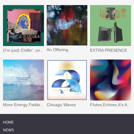
An Offering
EXTRA PRESENCE
(I'm just) Chillin', on Fire
Chicago Waves
More Energy Fields, Current
Flutes,Echoes,It’s All Happening!
HOME
NEWS