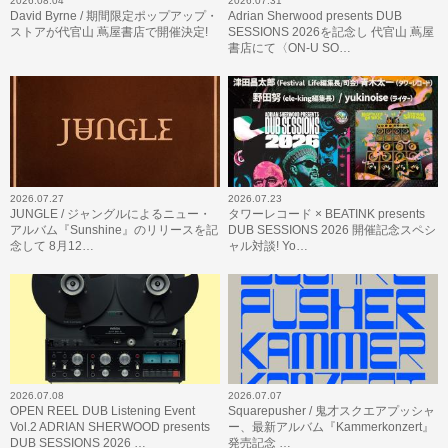
2026.08.04
2026.07.31
David Byrne / 期間限定ポップアップ・
Adrian Sherwood presents DUB
ストアが代官山 蔦屋書店で開催決定!
SESSIONS 2026を記念し 代官山 蔦屋
書店にて〈ON-U SO…
2026.07.27
2026.07.23
JUNGLE / ジャングルによるニュー・
タワーレコード × BEATINK presents
アルバム『Sunshine』のリリースを記
DUB SESSIONS 2026 開催記念スペシ
念して 8月12…
ャル対談! Yo…
2026.07.08
2026.07.07
OPEN REEL DUB Listening Event
Squarepusher / 鬼才スクエアプッシャ
Vol.2 ADRIAN SHERWOOD presents
ー、最新アルバム『Kammerkonzert』
DUB SESSIONS 2026 …
発売記念 …