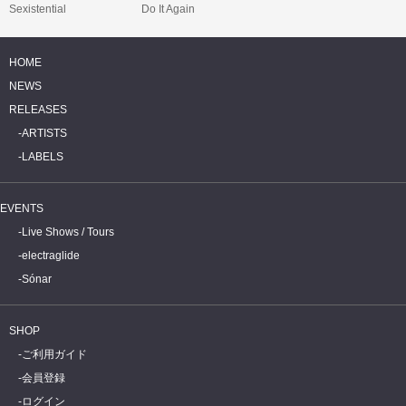
Sexistential
Do It Again
HOME
NEWS
RELEASES
ARTISTS
LABELS
EVENTS
Live Shows / Tours
electraglide
Sónar
SHOP
ご利用ガイド
会員登録
ログイン