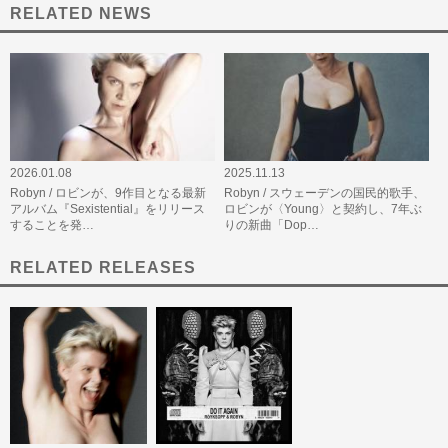
RELATED NEWS
2026.01.08
2025.11.13
Robyn / ロビンが、9作目となる最新
Robyn / スウェーデンの国民的歌手、
アルバム『Sexistential』をリリース
ロビンが〈Young〉と契約し、7年ぶ
することを発…
りの新曲「Dop…
RELATED RELEASES