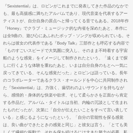
『Sexistential』は、ロビンがこれまでに発表してきた作品のなかで
も、最も高揚感に満ちたアルバムであり、現代音楽を代表するアー
ティストが、自分自身の原点へと帰ってくる音でもある。2018年作
『Honey』でクラブ・ミュージック的な内省を深めたあと、本作に
は全9曲の、遊び心にあふれたポップ・ソングが収められている。そ
れらは彼女の代表作である『Body Talk』三部作とも呼応する内容で
「ものすごいスピードで大気圏に突入し、そのまま不時着する宇宙
船のような感覚」をイメージして制作されたという。「遠くまで探
しに行くような体験を重ねたあと、いまは自分自身のもとへ一気に
戻ってきている、そんな感覚だった」とロビンは語っている。長年
のコラボレーターであるクラス・オールンドを中心に共同制作され
た『Sexistential』は、力強く、歯切れのよいサウンドを持ちなが
ら、感情的・身体的な快楽や欲求、そして柔らかさを正面から肯定
する作品だ。アルバム・タイトルは当初、内輪の冗談として生まれ
たものだったが、次第に「自分が伝えたいことをすべて言い表して
いる」と感じるようになったという。「自分の官能性を探る感覚
は、良い曲ができたときの感覚と同じ」と彼女は言う。「とても美
しくて繊細な振動で、それを保ち続けるには大きな努力が必要。私