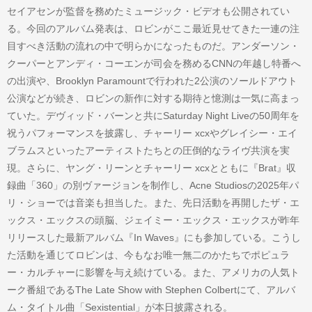
セイアセンが監督を務めたミュージック・ビデオも公開されてい
る。今回のアルバム発表は、ロビンがここ最近見せてきた一連の注
目すべき活動の流れの中で明らかになったものだ。アンダーソン・
クーパーとアンディ・コーエンが司会を務めるCNNの年越し特番へ
の出演や、Brooklyn Paramountで行われた2公演のソールドアウト
公演などが続き、ロビンの新作に対する期待と憶測は一気に高まっ
ていた。デヴィッド・バーンと共にSaturday Night Liveの50周年を
祝うパフォーマンスを披露し、チャーリー xcxやグレイシー・エイ
ブラムスといったアーティストたちとの圧倒的なライヴ共演を実
現。さらに、ヤング・リーンとチャーリー xcxとともに『Brat』収
録曲「360」の別ヴァージョンを制作し、Acne Studiosの2025年パ
リ・ショーでは音楽も担当した。また、先日活動を再開したザ・エ
ックス・エックスの頭脳、ジェイミー・エックス・エックスが昨年
リリースした最新アルバム『In Waves』にも参加している。こうし
た活動を通じてロビンは、今もなお唯一無二のかたちでポピュラ
ー・カルチャーに影響を与え続けている。また、アメリカの人気ト
ーク番組であるThe Late Show with Stephen Colbertにて、アルバ
ム・タイトル曲「Sexistential」が本日披露される。