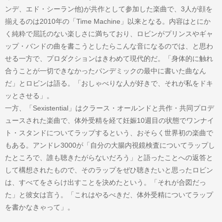
ンデ、エド・シーラン他)が共作として参加した楽曲で、3人が顔を
揃えるのは2010年の「Time Machine」以来となる。内容はとにか
く純粋で屈託のない楽しさに満ちており、ロビンがプリンスやギャ
ップ・バンドの曲を書こうとしたらこんな音になるのでは、と思わ
せる一方で、プロダクションはきわめて現代的だ。「身体的に触れ
合うことが一切できなかったパンデミックの最中に書いた曲なん
だ」とロビンは語る。「おしゃべりな人が好きで、それが私をドキ
ッとさせる」。
一方、「Sexistential」はクラース・オールンドと共作・共同プロデ
ュースされた楽曲で、体外受精を経て妊娠10週目の状態でワンナイ
ト・スタンドについてラップするという、おそらく世界初の楽曲で
もある。アンドレ3000が「自分の大腸内視鏡検査についてラップし
たところで、誰も聴きたがらないだろう」と語ったことへの返答と
して構想されたもので、そのラップをぜひ聴きたいと思ったロビン
は、すべてをさらけ出すことを決めたという。「それが合図だっ
た」と彼女は言う。「これはやるべきだ、体外受精についてラップ
を書かなきゃって」。