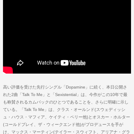
高い評価を受けた先行シングル「Dopamine」に続く、本日公開さ
れた2曲「Talk To Me」と「Sexistential」は、今作がこの10年で最
も称賛されるカムバックのひとつであることを、さらに明確に示し
ている。「Talk To Me」は、クラス・オールンド(スウェディッシ
ュ・ハウス・マフィア、ケイティ・ペリー他)とオスカー・ホルター
(コールドプレイ、ザ・ウィークエンド他)がプロデュースを手が
け、マックス・マーティン(テイラー・スウィフト、アリアナ・グラ