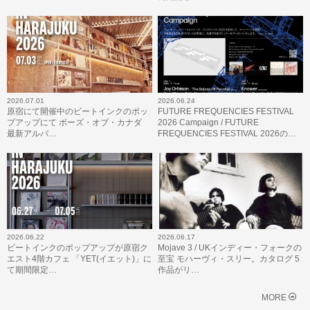
2026.07.01
2026.06.24
原宿にて開催中のビートインクのポッ
FUTURE FREQUENCIES FESTIVAL
プアップにて ボーズ・オブ・カナダ
2026 Campaign / FUTURE
最新アルバ…
FREQUENCIES FESTIVAL 2026の…
2026.06.22
2026.06.17
ビートインクのポップアップが原宿ク
Mojave 3 / UKインディー・フォークの
エスト4階カフェ 「YET(イエット)」に
至宝 モハーヴィ・スリー。カタログ 5
て期間限定…
作品がリ…
MORE