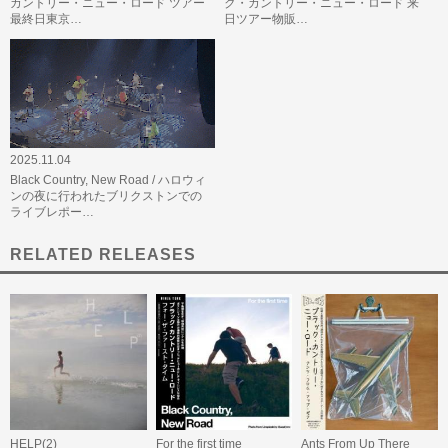
カントリー・ニュー・ロード ツアー
ク・カントリー・ニュー・ロード 来
最終日東京…
日ツアー物販…
2025.11.04
Black Country, New Road / ハロウィ
ンの夜に行われたブリクストンでの
ライブレポー…
RELATED RELEASES
HELP(2)
For the first time
Ants From Up There