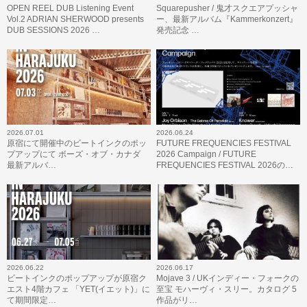
OPEN REEL DUB Listening Event
Squarepusher / 鬼才スクエアプッシャ
Vol.2 ADRIAN SHERWOOD presents
ー、最新アルバム『Kammerkonzert』
DUB SESSIONS 2026 …
発売記念 …
2026.07.01
2026.06.24
原宿にて開催中のビートインクのポッ
FUTURE FREQUENCIES FESTIVAL
プアップにて ボーズ・オブ・カナダ
2026 Campaign / FUTURE
最新アルバ…
FREQUENCIES FESTIVAL 2026の…
2026.06.22
2026.06.17
ビートインクのポップアップが原宿ク
Mojave 3 / UKインディー・フォークの
エスト4階カフェ 「YET(イエット)」に
至宝 モハーヴィ・スリー。カタログ 5
て期間限定…
作品がリ…