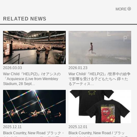
MORE
RELATED NEWS
2026.03.03
2026.01.23
War Child『HELP(2)』/オアシスの
War Child/『HELP(2)』/世界中の紛争
「Acquiesce (Live from Wembley
で影響を受ける子どもたちへ 錚々た
Stadium, 28 Sept…
るアーティス…
2025.12.11
2025.12.01
Black Country, New Road ブラック・
Black Country, New Road / ブラッ