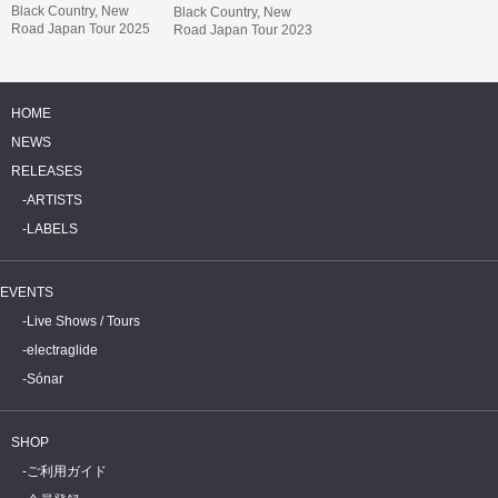
Black Country, New
Black Country, New
Road Japan Tour 2025
Road Japan Tour 2023
HOME
NEWS
RELEASES
ARTISTS
LABELS
EVENTS
Live Shows / Tours
electraglide
Sónar
SHOP
ご利用ガイド