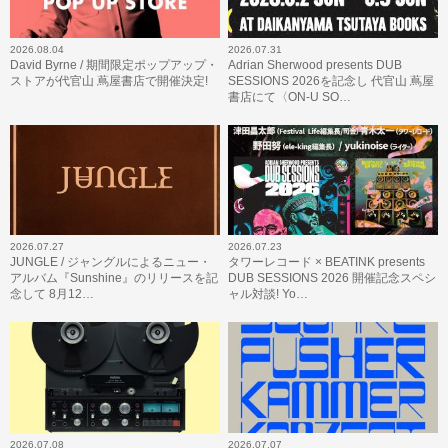
2026.08.04
2026.07.31
David Byrne / 期間限定ポップアップ・
Adrian Sherwood presents DUB
ストアが代官山 蔦屋書店で開催決定!
SESSIONS 2026を記念し 代官山 蔦屋
書店にて〈ON-U SO…
2026.07.27
2026.07.23
JUNGLE / ジャングルによるニュー・
タワーレコード × BEATINK presents
アルバム『Sunshine』のリリースを記
DUB SESSIONS 2026 開催記念スペシ
念して 8月12…
ャル対談! Yo…
2026.07.08
2026.07.07