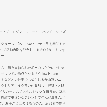
ティブ・モダン・フォーク・バンド、グリズ
クターズと並んでUSインディ界を牽引する
イブ活動再開を記念し、過去作4タイトルを
ー!
ラム、積み重ねられたボーカルとその上に乗
ンドの原点となる『Yellow House』、
イトなどとの仕事でも知られる作曲家のニ
ィクトリア・ルグランが参加し、豊穣さと幽
ー・アメリカーナのノスタルジックな情景を、珠玉
、複雑でモダンなアレンジで包んだ成熟のバ
そして、派手さには欠けるものの、細部まで作り