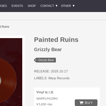
ASES
EVENTS
SHOP
CONTACT
OTHER
d Ruins
Painted Ruins
Grizzly Bear
Grizzly Bear
RELEASE: 2025.10.17
LABELS:
Warp Records
Vinyl
輸入盤
WARPLP410RO
BUY
¥ 5,000 +tax