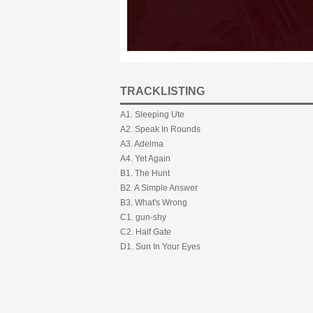
TRACKLISTING
A1. Sleeping Ute
A2. Speak In Rounds
A3. Adelma
A4. Yet Again
B1. The Hunt
B2. A Simple Answer
B3. What's Wrong
C1. gun-shy
C2. Half Gate
D1. Sun In Your Eyes