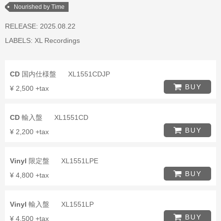
Nourished by Time
RELEASE: 2025.08.22
LABELS:
XL Recordings
CD
国内仕様盤
XL1551CDJP
BUY
¥ 2,500 +tax
CD
輸入盤
XL1551CD
BUY
¥ 2,200 +tax
Vinyl
限定盤
XL1551LPE
BUY
¥ 4,800 +tax
Vinyl
輸入盤
XL1551LP
BUY
¥ 4,500 +tax