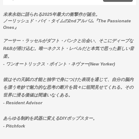
未来永劫に語られる2025年最大の衝撃作が誕生。
ノーリッシュド・バイ・タイムの2ndアルバム『The Passionate
Ones』
アーサー・ラッセルがダフト・パンクと出会い、そこにディープな
R&Bが溶け込む。唯一ネクスト・レベルだと本気で思った新しい音
楽。
- ワンオートリックス・ポイント・ネヴァー(New Yorker)
彼はその天賦の才能と独学で身につけた表現を通じて、自分の脳内
を漂う奇妙で魅力的な思考の断片を我々に垣間見せてくれる。その
世界に浸る価値は間違いなくある。
- Resident Advisor
あらゆる制約を武器に変えるDIYポップスター。
- Pitchfork