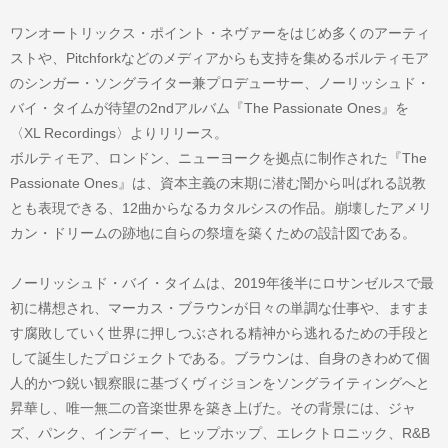
ワンオートリックス・ポイント・ネヴァーをはじめ多くのアーティ
ストや、Pitchforkなどのメディアからも支持を集めるボルティモア
のシンガー・ソングライター兼プロデューサー、ノーリッシュド・
バイ・タイムが待望の2ndアルバム『The Passionate Ones』を
〈XL Recordings〉よりリリース。
ボルティモア、ロンドン、ニューヨークを拠点に制作された『The
Passionate Ones』は、資本主義の末期に潜む闇から叫ばれる説教
とも表現できる、12曲からなるカタルシスの作品。崩壊したアメリ
カン・ドリームの跡地に自らの祭壇を築くための設計図である。
ノーリッシュド・バイ・タイムは、2019年後半にロサンゼルスで最
初に構想され、マーカス・ブラウンが日々の単調な仕事や、ますま
す腐敗していく世界に押しつぶされる精神から逃れるための手段と
して誕生したプロジェクトである。ブラウンは、自身のきわめて個
人的かつ鋭い観察眼に基づくヴィジョンをソングライティングへと
昇華し、唯一無二の音楽世界を築き上げた。その背景には、ジャ
ズ、パンク、インディー、ヒップホップ、エレクトロニック、R&B