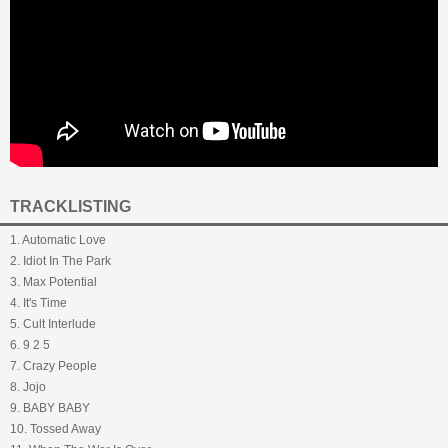
TRACKLISTING
1. Automatic Love
2. Idiot In The Park
3. Max Potential
4. It's Time
5. Cult Interlude
6. 9 2 5
7. Crazy People
8. Jojo
9. BABY BABY
10. Tossed Away