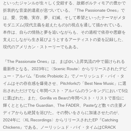
といったジャンルが生々しく交錯する、故郷ボルティモアの豊かで
折衷的な音楽的遺産が息づいている。『The Passionate Ones』で
は、愛、労働、実存、夢、幻滅、そして希望といったテーマがメタ
モダニズム(現代主義を超えたもの)の視点を通して描かれている。
本作は、自らの情熱と夢を追いながらも、その過程で依存や悪癖を
支えにしながら生き延びようとするアーティストの姿を記録した、
現代のアメリカン・ストーリーでもある。
『The Passionate Ones』は、まばゆい上昇気流の中で届けられる
最新作となる。2023年に〈Scenic Route〉からリリースされたデビ
ュー・アルバム『Erotic Probiotic 2』でノーリッシュド・バイ・タ
イムはその存在感を爆発させ、Pitchforkの「Best New Music」に選
出されただけでなく年間ベスト・アルバムのランキングにおいて5位
に選ばれた。また、Gorilla vs Bearの年間ベスト・リストで首位に
輝くとともにThe Guardian、The FADER、Pasteなど数々の主要メ
ディアからも絶賛を浴びた。その勢いをさらに加速させたのが、
2024年に〈XL Recordings〉からリリースされたEP『Catching
Chickens』である。ノーリッシュド・バイ・タイムはCRACK