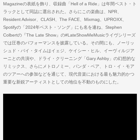
Magazineの表紙を飾り、収録曲「Hell of a Ride」は年間ベスト・ト
ラックとして同誌に選出された。さらにこの楽曲は、NPR、
Resident Advisor、CLASH、The FACE、Mixmag、UPROXX、
Spotifyの「2024年ベスト・ソング」にも名を連ね、Stephen
Colbertの『The Late Show』の#LateShowMeMusicライヴシリーズ
では圧巻のパフォーマンスを披露している。その間にも、ノーリッ
シュド・バイ・タイムはイェジ、ケイシー・ヒル、イーヴィルジア
ーニとの共演や、ドライ・クリーニング「Gary Ashby」の幻想的な
リミックス、さらにメトロノミー、パンダ・ベア、トロ・イ・モア
のツアーへの参加などを通じて、現代音楽における最も魅力的かつ
重要な新鋭アーティストとしての地位を不動のものにした。