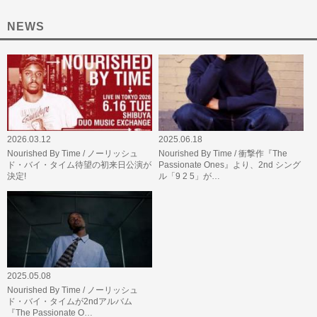
NEWS
2026.03.12
2025.06.18
Nourished By Time / ノーリッシュ
Nourished By Time / 衝撃作『The
ド・バイ・タイム待望の初来日公演が
Passionate Ones』より、2nd シング
決定!
ル「9 2 5」が…
2025.05.08
Nourished By Time / ノーリッシュ
ド・バイ・タイムが2ndアルバム
『The Passionate O…