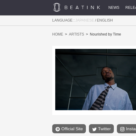
NEWS
RELE
LANGUAGE :
JAPANESE
/
ENGLISH
HOME
ARTISTS
Nourished by Time
Official Site
Twitter
Inst