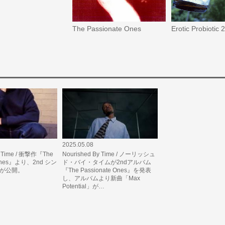
The Passionate Ones
Erotic Probiotic 
2025.05.08
y Time / 衝撃作『The
Nourished By Time / ノーリッシュ
 Ones』より、2nd シン
ド・バイ・タイムが2ndアルバム
」が公開。
『The Passionate Ones』を発表
し、アルバムより新曲「Max
Potential」が…