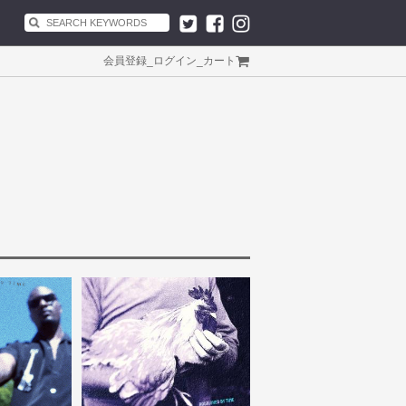
会員登録
_
ログイン
_
カート