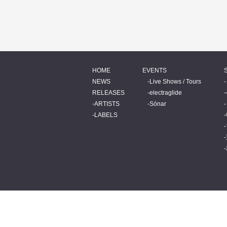
HOME
EVENTS
NEWS
Live Shows / Tours
RELEASES
electraglide
ARTISTS
Sónar
LABELS
© 2026 BEATINK.COM.