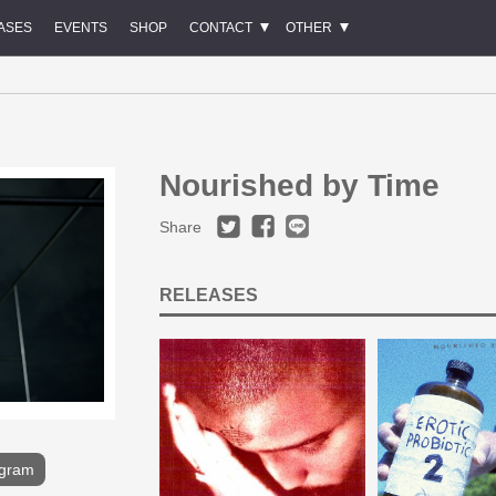
ASES
EVENTS
SHOP
CONTACT
OTHER
Nourished by Time
Share
RELEASES
agram