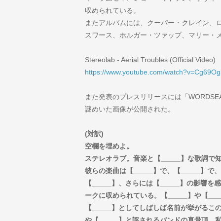
収められている。
またアルバムには、クーパー・クレイン、
スワース、ホルガー・ツァップ、マリー・
Stereolab - Aerial Troubles (Official Video)
https://www.youtube.com/watch?v=Cg69Og
また発表のプレスリリースには「WORDSEARC
謎めいた画像が公開された。
(対訳)
空欄を埋めよ。
ステレオラブ。音楽と【_____】な歌詞で知
彼らの楽曲は【_____】で、【_____】で、
【_____】、さらには【_____】の影響
ークに収められている。【_____】や【__
【_____】としてしばしば名前が挙がるこの
や【_____】と評されるバンドの真骨頂。