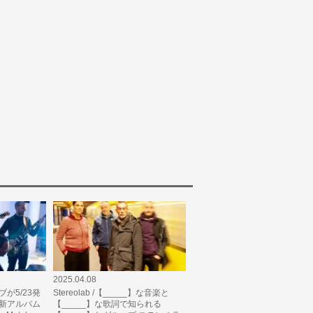
2025.04.08
ラブが5/23発
Stereolab /【_____】な音楽と
最新アルバム
【_____】な歌詞で知られる