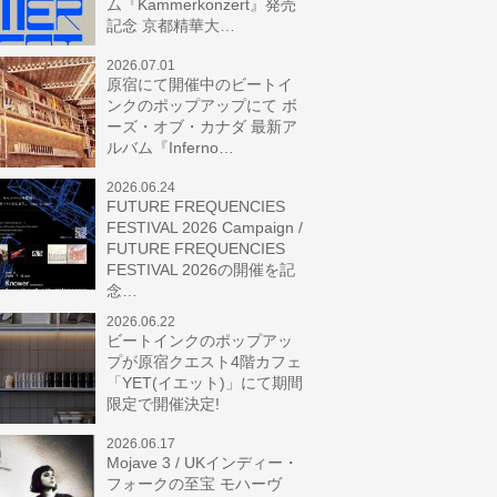
ム『Kammerkonzert』発売
記念 京都精華大…
2026.07.01
原宿にて開催中のビートイ
ンクのポップアップにて ボ
ーズ・オブ・カナダ 最新ア
ルバム『Inferno…
2026.06.24
FUTURE FREQUENCIES
FESTIVAL 2026 Campaign /
FUTURE FREQUENCIES
FESTIVAL 2026の開催を記
念…
2026.06.22
ビートインクのポップアッ
プが原宿クエスト4階カフェ
「YET(イエット)」にて期間
限定で開催決定!
2026.06.17
Mojave 3 / UKインディー・
フォークの至宝 モハーヴ