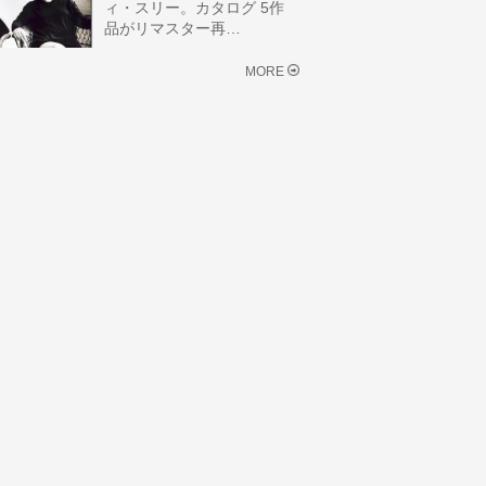
ィ・スリー。カタログ 5作
品がリマスター再…
MORE