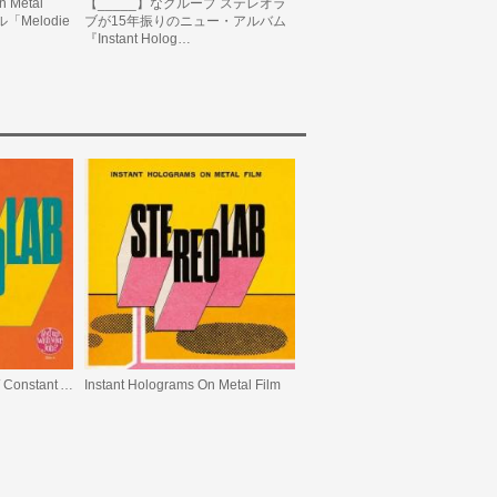
n Metal
【_____】なグループ ステレオラ
「Melodie
ブが15年振りのニュー・アルバム
『Instant Holog…
Fed Up With Your Job / Constant And Uniform Movement Unknown
Instant Holograms On Metal Film