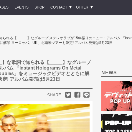
ASES
EVENTS
SHOP
CONTACT
OTHER
で知られる【_____】なグループ ステレオラブが15年振りのニュー・アルバム 『Instant Holo
とともに解禁 ヨーロッパ、UK、北南米ツアーも決定! アルバム発売は5月23日
_____】な歌詞で知られる【_____】なグループ
nstant Holograms On Metal
NEWS
l Troubles」をミュージックビデオとともに解
定! アルバム発売は5月23日
SHARE