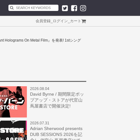
会員登録
_
ログイン
_
カート
grams On Metal Film』を発表! 1stシング
2026.08.04
David Byrne / 期間限定ポッ
プアップ・ストアが代官山
蔦屋書店で開催決定!
2026.07.31
Adrian Sherwood presents
DUB SESSIONS 2026を記