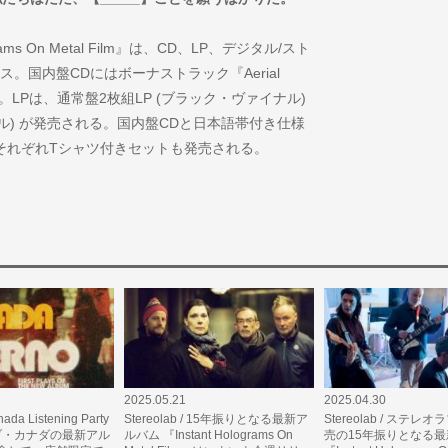
ms On Metal Film』は、CD、LP、デジタル/スト
ス。国内盤CDにはボーナストラック『Aerial
収録される。LPは、通常盤2枚組LP (ブラック・ヴァイナル)
ナル) が発売される。国内盤CDと日本語帯付き仕様
それぞれTシャツ付きセットも発売される。
2025.05.21
2025.04.30
ada Listening Party
Stereolab / 15年振りとなる最新ア
Stereolab / ステレオ
オブ・カナダの最新アル
ルバム 『Instant Holograms On
売の15年振りとなる