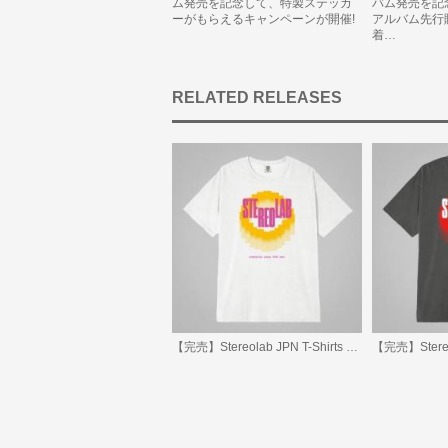
ム発売を記念して、特製ステッカ
バム発売を記
ーがもらえるキャンペーンが開催!
アルバム先行
着…
RELATED RELEASES
【完売】Stereolab JPN T-Shirts 2026 (White)