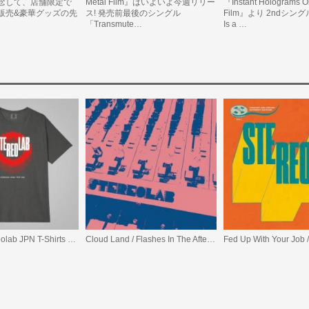
念して、店舗限定で
Metal Film』はいよいよ今週リリー
『Instant Holograms O
販売&豪華グッズの先
ス! 発売前最後のシングル
Film』より 2ndシングル
「Transmute…
Is a …
【完売】Stereolab JPN T-Shirts 2026 (Pepper)
Cloud Land / Flashes In The Afternoon