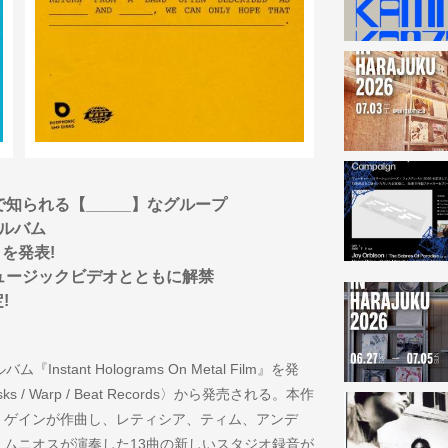
詞で知られる【_____】なグループ
ルバム
lm』を発表!
s」をミュージックビデオとともに解禁
!
tant Holograms On Metal Film』を発
sks / Warp / Beat Records〉から発売される。本作
・ゲインが作曲し、レティシア、ティム、アンデ
ムニオスが演奏した13曲の新しいスタジオ録音が