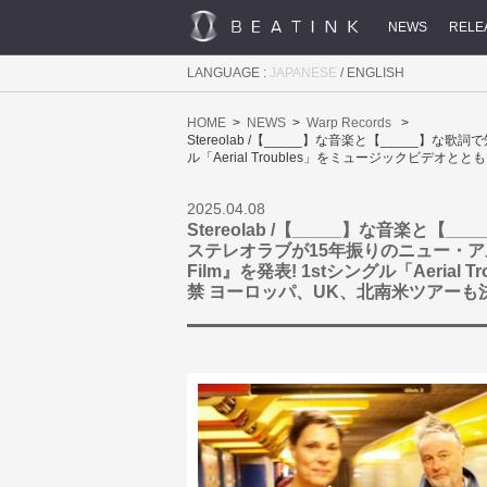
NEWS
RELE
LANGUAGE :
JAPANESE
/
ENGLISH
HOME
NEWS
Warp Records
Stereolab /【_____】な音楽と【_____】な歌詞
ル「Aerial Troubles」をミュージックビデオ
2025.04.08
Stereolab /【_____】な音楽と【
ステレオラブが15年振りのニュー・アルバム 『I
Film』を発表! 1stシングル「Aeria
禁 ヨーロッパ、UK、北南米ツアーも決