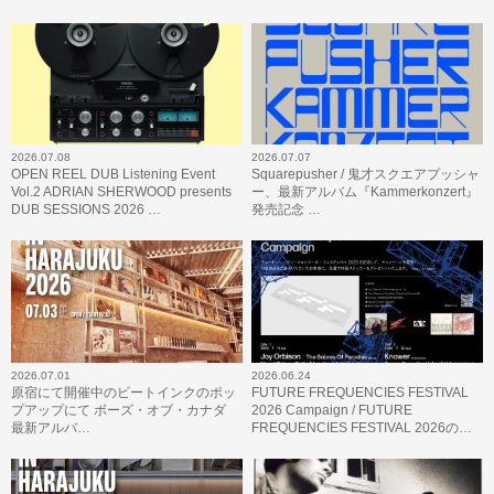
2026.07.08
2026.07.07
OPEN REEL DUB Listening Event
Squarepusher / 鬼才スクエアプッシャ
Vol.2 ADRIAN SHERWOOD presents
ー、最新アルバム『Kammerkonzert』
DUB SESSIONS 2026 …
発売記念 …
2026.07.01
2026.06.24
原宿にて開催中のビートインクのポッ
FUTURE FREQUENCIES FESTIVAL
プアップにて ボーズ・オブ・カナダ
2026 Campaign / FUTURE
最新アルバ…
FREQUENCIES FESTIVAL 2026の…