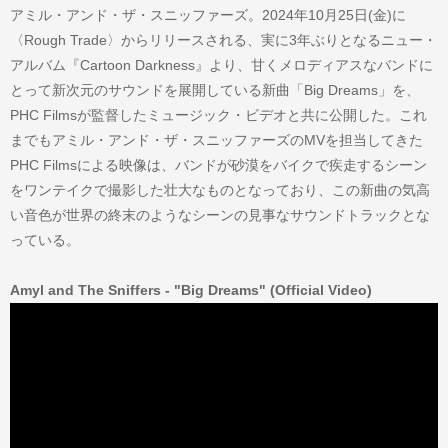
アミル・アンド・ザ・スニッファーズ。2024年10月25日(金)に
〈Rough Trade〉からリリースされる、実に3年ぶりとなるニュー・
アルバム『Cartoon Darkness』より、甘くメロディアスなバンドに
とって新次元のサウンドを展開している新曲「Big Dreams」を、
PHC Filmsが監督したミュージック・ビデオと共に公開した。これ
までもアミル・アンド・ザ・スニッファーズのMVを担当してきた
PHC Filmsによる映像は、バンドが砂漠をバイクで疾走するシーン
をワンテイクで撮影した壮大なものとなっており、この新曲の気高
い音色が世界の終末のようなシーンの見事なサウンドトラックとな
っている。
Amyl and The Sniffers - "Big Dreams" (Official Video)