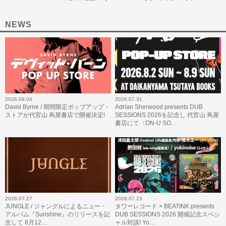
NEWS
2026.08.04
2026.07.31
David Byrne / 期間限定ポップアップ・
Adrian Sherwood presents DUB
ストアが代官山 蔦屋書店で開催決定!
SESSIONS 2026を記念し 代官山 蔦屋
書店にて〈ON-U SO…
2026.07.27
2026.07.23
JUNGLE / ジャングルによるニュー・
タワーレコード × BEATINK presents
アルバム『Sunshine』のリリースを記
DUB SESSIONS 2026 開催記念スペシ
念して 8月12…
ャル対談! Yo…