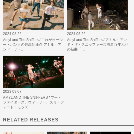
2024.08.22
2024.05.22
Amyl and The Sniffers / これがオージ
Amyl and The Sniffers / アミル・アン
ー・パンクの最高到達点!アミル・ア
ド・ザ・スニッファーズ帰還! 3年ぶり
ンド・ザ・…
の新曲「…
2023.09.07
AMYL AND THE SNIFFERS / フー・
ファイターズ、ウィーザー、スリーフ
ォード・モッズ…
RELATED RELEASES