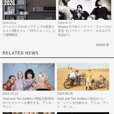
2026.06.22
2026.06.17
ビートインクのポップアップが原宿ク
Mojave 3 / UKインディー・フォークの
エスト4階カフェ 「YET(イエット)」に
至宝 モハーヴィ・スリー。カタログ 5
て期間限定…
作品がリ…
MORE
RELATED NEWS
2024.10.22
2024.09.26
Amyl and The Sniffers / 閲覧注意!現代
Amyl and The Sniffers / 現代のパン
のパンクシーンを牽引する、アミル・
ク・シーンを代表する、アミル・アン
アンド・…
ド・ザ・ス…