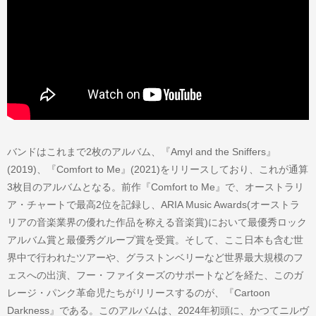
バンドはこれまで2枚のアルバム、『Amyl and the Sniffers』
(2019)、『Comfort to Me』(2021)をリリースしており、これが通算
3枚目のアルバムとなる。前作『Comfort to Me』で、オーストラリ
ア・チャートで最高2位を記録し、ARIA Music Awards(オーストラ
リアの音楽業界の優れた作品を称える音楽賞)において最優秀ロック
アルバム賞と最優秀グループ賞を受賞。そして、ここ日本も含む世
界中で行われたツアーや、グラストンベリーなど世界最大規模のフ
ェスへの出演、フー・ファイターズのサポートなどを経た、このガ
レージ・パンク革命児たちがリリースするのが、『Cartoon
Darkness』である。このアルバムは、2024年初頭に、かつてニルヴ