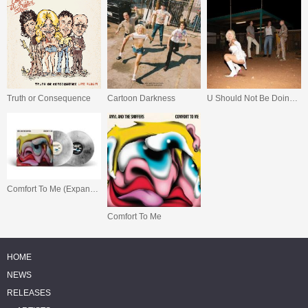
Truth or Consequence
Cartoon Darkness
U Should Not Be Doing That
Comfort To Me (Expanded Edition)
Comfort To Me
HOME
NEWS
RELEASES