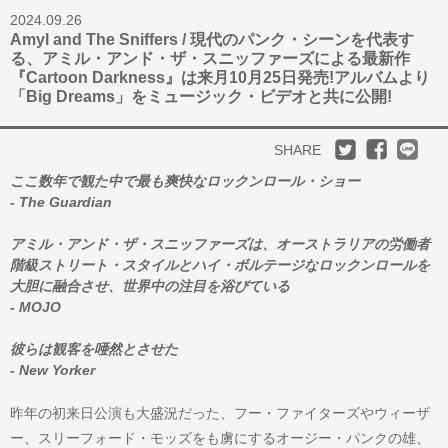
2024.09.26
Amyl and The Sniffers / 現代のパンク・シーンを代表す
る、アミル・アンド・ザ・スニッファーズによる最新作
『Cartoon Darkness』は来月10月25日発売!アルバムより
「Big Dreams」をミュージック・ビデオと共に公開!
SHARE
ここ数年で観た中で最も爽快なロックンロール・ショー
- The Guardian
アミル・アンド・ザ・スニッファーズは、オーストラリアの労働者
階級ストリート・スタイルとハイ・ボルテージなロックンロールを
大胆に融合させ、世界中の注目を浴びている
- MOJO
彼らは観客を唖然とさせた
- New Yorker
昨年の初来日公演も大盛況だった、フー・ファイターズやウィーザ
ー、スリーフォード・モッズをも虜にするオージー・パンクの雄、