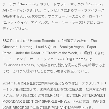
ァーナの『Nevermind』やフリートウッド・マックの『Rumours』
がレコーディングされた、ロサンゼルスにあるフー・ファイターズ
が所有するStudios 606にて、プロデューサーのニック・ローネイ
(ニック・ケイヴ、アイドルズ、ヤー・ヤー・ヤーズ)と共にレコー
ディングされた。
BBC Radio 1 の「Hottest Records」に2回選定された他、The
Observer、Kerrang、Loud & Quiet、Brooklyn Vegan、Paper、
Paste、Under the Radarで「Tracks of the Week」に選ばれてきた
アミル・アンド・ザ・スニッファーズの「Big Dreams」は、
『Cartoon Darkness』で達成された新たな高みと深みを暗示するよ
うな、これまで聴かれたことのない脆さが際立っている。
2024年10月25日(金)に世界同時発売となる本作は、デジタル/ストリ
ーミング配信に加えて、国内流通仕様盤CDに解説書・歌詞対訳が封
入され、輸入盤はCDと通常盤LPに加え、限定盤LP(BITTERSWEET
MOONDANCE EDITION” SPARKLE VINYL)、さらに東京・原宿BIG
LOVE RECORDSでは限定盤LP(PINK VINYL)が発売される。