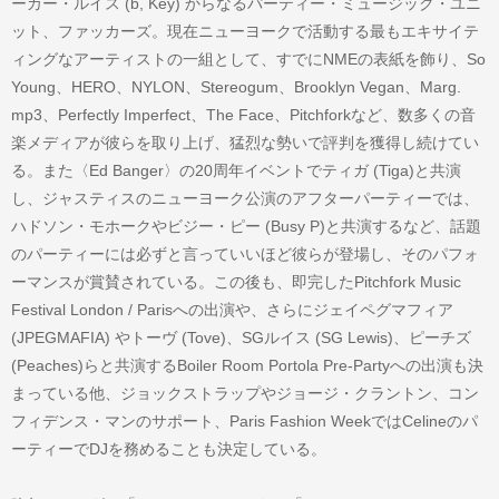
ーカー・ルイス (b, Key) からなるパーティー・ミュージック・ユニ
ット、ファッカーズ。現在ニューヨークで活動する最もエキサイテ
ィングなアーティストの一組として、すでにNMEの表紙を飾り、So
Young、HERO、NYLON、Stereogum、Brooklyn Vegan、Marg.
mp3、Perfectly Imperfect、The Face、Pitchforkなど、数多くの音
楽メディアが彼らを取り上げ、猛烈な勢いで評判を獲得し続けてい
る。また〈Ed Banger〉の20周年イベントでティガ (Tiga)と共演
し、ジャスティスのニューヨーク公演のアフターパーティーでは、
ハドソン・モホークやビジー・ピー (Busy P)と共演するなど、話題
のパーティーには必ずと言っていいほど彼らが登場し、そのパフォ
ーマンスが賞賛されている。この後も、即完したPitchfork Music
Festival London / Parisへの出演や、さらにジェイペグマフィア
(JPEGMAFIA) やトーヴ (Tove)、SGルイス (SG Lewis)、ピーチズ
(Peaches)らと共演するBoiler Room Portola Pre-Partyへの出演も決
まっている他、ジョックストラップやジョージ・クラントン、コン
フィデンス・マンのサポート、Paris Fashion WeekではCelineのパ
ーティーでDJを務めることも決定している。