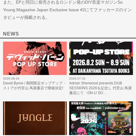
また、EPと同日に発売されるロンドン発のDIY音楽マガジンSo
Young Magazine Japan Exclusive Issue #2にてファッカーズのイン
タビューが掲載される。
NEWS
2026.08.04
2026.07.31
David Byrne / 期間限定ポップアップ・
Adrian Sherwood presents DUB
ストアが代官山 蔦屋書店で開催決定!
SESSIONS 2026を記念し 代官山 蔦屋
書店にて〈ON-U SO…