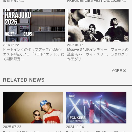
最新アルバ…
FREQUENCIES FESTIVAL 2026の…
2026.06.22
2026.06.17
ビートインクのポップアップが原宿ク
Mojave 3 / UKインディー・フォークの
エスト4階カフェ 「YET(イエット)」に
至宝 モハーヴィ・スリー。カタログ 5
て期間限定…
作品がリ…
MORE
RELATED NEWS
2025.07.23
2024.11.14