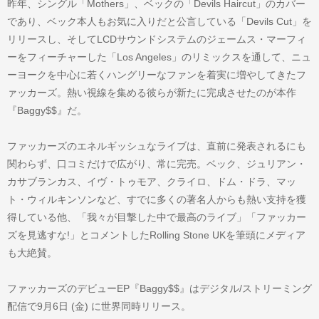
昨年、シングル「Mothers」、ベックの「Devils Haircut」のカバー
であり、ベック本人もお気に入りだと公言している「Devils Cut」を
リリースし、そしてLCDサウンドシステムのジェームス・マーフィ
ーをフィーチャーした「Los Angeles」のリミックスを通して、ニュ
ーヨークを中心に若くハングリーなファンを着実に増やしてきたフ
ァッカーズ。熱い視線を集める彼らが新たに完成させたのが本作
『Baggy$$』だ。
ファッカーズのエネルギッシュなライブは、直前に発表されるにも
関わらず、口コミだけで広がり、常に完売。ベック、ジュリアン・
カサブランカス、イヴ・トゥモア、クライロ、ドム・ドラ、マッ
ト・ウィルキンソンなど、すでに多くの著名人からも熱い支持を獲
得している他、「我々が目撃した中で最高のライブ」「ファッカー
ズを見逃すな!」とコメントしたRolling Stone UKを筆頭にメディア
も大絶賛。
ファッカーズのデビューEP『Baggy$$』はデジタル/ストリーミング
配信で9月6日 (金) に世界同時リリース。