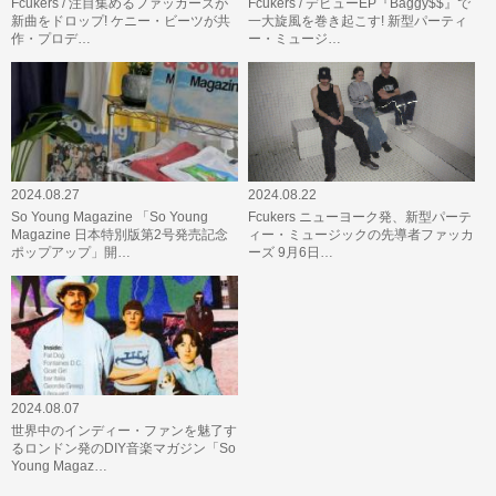
Fcukers / 注目集めるファッカーズが
Fcukers / デビューEP『Baggy$$』で
新曲をドロップ! ケニー・ビーツが共
一大旋風を巻き起こす! 新型パーティ
作・プロデ…
ー・ミュージ…
2024.08.27
2024.08.22
So Young Magazine 「So Young
Fcukers ニューヨーク発、新型パーテ
Magazine 日本特別版第2号発売記念
ィー・ミュージックの先導者ファッカ
ポップアップ」開…
ーズ 9月6日…
2024.08.07
世界中のインディー・ファンを魅了す
るロンドン発のDIY音楽マガジン「So
Young Magaz…