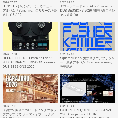
2026.07.27
2026.07.23
JUNGLE / ジャングルによるニュー・
タワーレコード × BEATINK presents
アルバム『Sunshine』のリリースを記
DUB SESSIONS 2026 開催記念スペシ
念して 8月12…
ャル対談! Yo…
2026.07.08
2026.07.07
OPEN REEL DUB Listening Event
Squarepusher / 鬼才スクエアプッシャ
Vol.2 ADRIAN SHERWOOD presents
ー、最新アルバム『Kammerkonzert』
DUB SESSIONS 2026 …
発売記念 …
2026.07.01
2026.06.24
原宿にて開催中のビートインクのポッ
FUTURE FREQUENCIES FESTIVAL
プアップにて ボーズ・オブ・カナダ
2026 Campaign / FUTURE