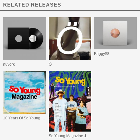
RELATED RELEASES
Baggy$$
nuyork
Ö
10 Years Of So Young Magazine(Blue/Green Vinyl)
So Young Magazine Japan Exclusive Issue #2