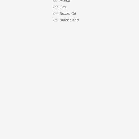
02. Mahal
03. Orb
04. Snake Oil
05. Black Sand