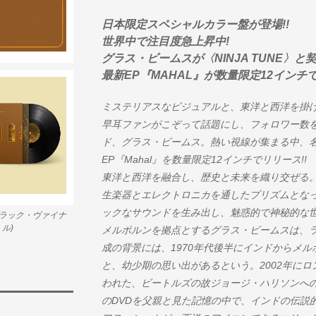
日本限定スペシャルカラー盤が登場!!
世界中で注目度急上昇中!
グラス・ビームスが〈NINJA TUNE〉と契
最新EP『MAHAL』が数量限定12インチで
ミステリアスなビジュアルと、東洋と西洋を掛
早耳ファンがこぞって話題にし、フォロワー数
ド、グラス・ビームス。熱い視線が集まる中、名門レ
EP『Mahal』を数量限定12インチでリリース!!
東洋と西洋を融合し、歴史と未来を織り交ぜる
生楽器とエレクトロニカを通したプリズムとな
ックなサウンドを生み出し、魅惑的で神秘的な
(ブラック・ヴァイナ
ル)
メルボルンを拠点とするグラス・ビームスは、
成の背景には、1970年代後半にインドからメ
と、幼少期の思い出があるという。2002年に
われた、ビートルズの故ジョージ・ハリソンへのトリビュ
のDVDを父親と見た記憶の中で、インドの伝説