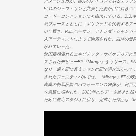
アヌーシュカが、西洋のアイコンであるエリッ
ELOのジェフ・リンと共演した姿が目に焼きつ
コード・コレクションにも由来している。B.B
派ブルースとともに、ボリウッドを代表するア
いて育ち、R.D.バーマン、アナンダ・シャン
人アーティストによって開拓された、西洋の音
かれていった。
無国籍感溢れるエキゾチック・サイケデリアの世
スされたデビューEP『Mirage』をリリース。
なり、瞬く間に音楽ファンの間で噂が広がって
されたフェスティバルでは、『Mirage』EPの
表曲の初期段階のパフォーマンス映像が、何百
を急速に増やした。2023年のツアーを終えた彼
ために自宅スタジオに戻り、完成した作品は『Ma