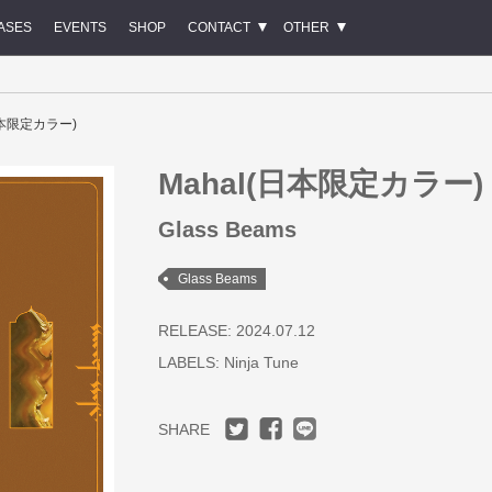
ASES
EVENTS
SHOP
CONTACT
OTHER
日本限定カラー)
Mahal(日本限定カラー)
Glass Beams
Glass Beams
RELEASE: 2024.07.12
LABELS:
Ninja Tune
SHARE