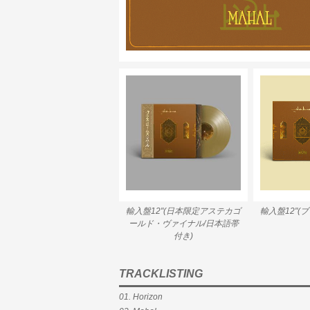
輸入盤12"(日本限定アステカゴ
輸入盤12"
ールド・ヴァイナル/日本語帯
付き)
TRACKLISTING
01. Horizon