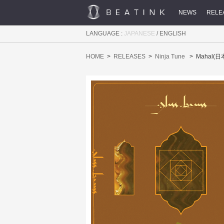
NEWS
RELE
LANGUAGE :
JAPANESE
/
ENGLISH
HOME
RELEASES
Ninja Tune
Mahal(