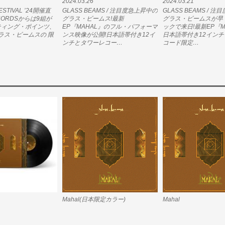
2024.03.26
2024.03.21
FESTIVAL ’24開催直
GLASS BEAMS / 注目度急上昇中の
GLASS BEAMS / 
RECORDSからは9組が
グラス・ビームス!最新
グラス・ビームスが早
ーティング・ポインツ、
EP『MAHAL』のフル・パフォーマ
ックで来日!最新EP『M
ラス・ビームスの 限
ンス映像が公開!日本語帯付き12イ
日本語帯付き12イン
ンチとタワーレコー…
コード限定…
Mahal(日本限定カラー)
Mahal