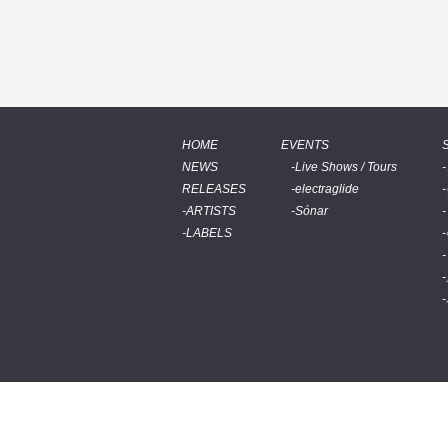
HOME
EVENTS
NEWS
Live Shows / Tours
RELEASES
electraglide
ARTISTS
Sónar
LABELS
© 2026 BEATINK.COM.