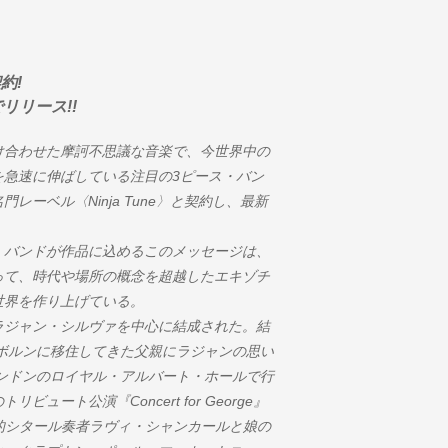
約!
リリース!!
け合わせた摩訶不思議な音楽で、今世界中の
を急速に伸ばしている注目の3ピース・バン
ーベル〈Ninja Tune〉と契約し、最新
。バンドが作品に込めるこのメッセージは、
って、時代や場所の概念を超越したエキゾチ
世界を作り上げている。
ラジャン・シルヴァを中心に結成された。結
ルボルンに移住してきた父親にラジャンの思い
ロンドンのロイヤル・アルバート・ホールで行
ート公演『Concert for George』
的シタール奏者ラヴィ・シャンカールと娘の