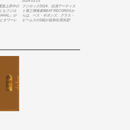
2024.03.15
注目度急上昇中の
フジロック2024、出演アーティス
くもフジロ
ト第三弾発表!BEAT RECORDSか
AHAL』が
らは、ベス・ギボンズ、グラス・
チとタワーレ
ビームスの3組が追加出演決定!