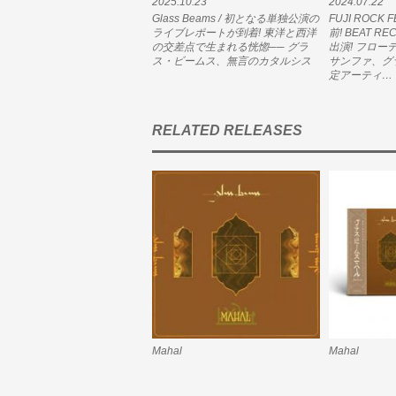
2025.10.23
2024.07.22
Glass Beams / 初となる単独公演の
FUJI ROCK 
ライブレポートが到着! 東洋と西洋
前! BEAT 
の交差点で生まれる恍惚── グラ
出演! フロ
ス・ビームス、無言のカタルシス
サンファ、グ
定アーティ…
RELATED RELEASES
Mahal
Mahal