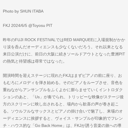
Photo by SHUN ITABA
FKJ 2024/6/5 @Toyosu PIT
昨年のFUJI ROCK FESTIVALではRED MARQUEEに入場規制がかか
り涙を呑んだオーディエンスも少なくないだろう。それ以来となる
来日公演だけに、前日の大阪に続きソールドアウトとなった豊洲PIT
の熱気と待望感は尋常ではなった。
開演時間を迎えステージに現れたFKJはまずピアノの前に座り、お
もむろにメロディを弾き始める。そのピアノをループさせ、音色を
重ねながらアンサンブルをふくよかに膨らませていくイントロダク
ションのあと、「Us」が奏でられ、トリッピーな映像がステージ後
方のスクリーンに映し出されると、場内から歓喜の声が巻き起こ
る。ソウルフルなサックスとピアノの掛け合いで魅了し、来場のオ
ーディエンスに挨拶すると、ヴォイス・サンプルが印象的でフレン
チ・ハウス的な「Go Back Home」は、FKJが誘う音楽の旅への導