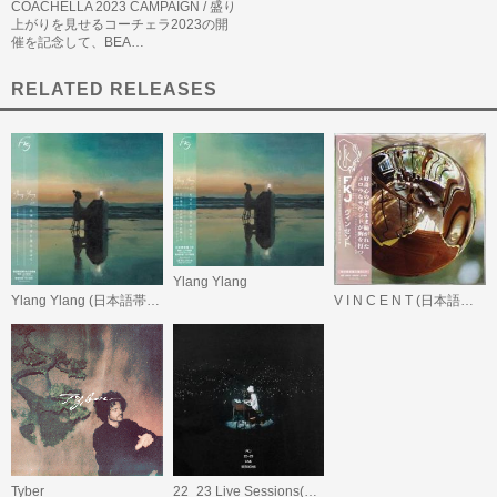
COACHELLA 2023 CAMPAIGN / 盛り
上がりを見せるコーチェラ2023の開
催を記念して、BEA…
RELATED RELEASES
Ylang Ylang
Ylang Ylang (日本語帯付/デラックス・エディション)
V I N C E N T (日本語帯付)
Tyber
22_23 Live Sessions(国内盤CD)