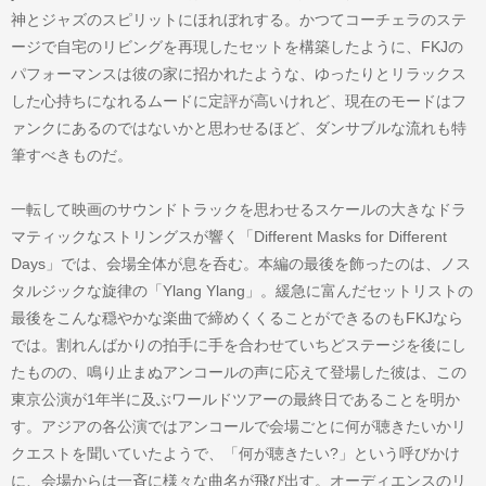
神とジャズのスピリットにほれぼれする。かつてコーチェラのステ
ージで自宅のリビングを再現したセットを構築したように、FKJの
パフォーマンスは彼の家に招かれたような、ゆったりとリラックス
した心持ちになれるムードに定評が高いけれど、現在のモードはフ
ァンクにあるのではないかと思わせるほど、ダンサブルな流れも特
筆すべきものだ。
一転して映画のサウンドトラックを思わせるスケールの大きなドラ
マティックなストリングスが響く「Different Masks for Different
Days」では、会場全体が息を呑む。本編の最後を飾ったのは、ノス
タルジックな旋律の「Ylang Ylang」。緩急に富んだセットリストの
最後をこんな穏やかな楽曲で締めくくることができるのもFKJなら
では。割れんばかりの拍手に手を合わせていちどステージを後にし
たものの、鳴り止まぬアンコールの声に応えて登場した彼は、この
東京公演が1年半に及ぶワールドツアーの最終日であることを明か
す。アジアの各公演ではアンコールで会場ごとに何が聴きたいかリ
クエストを聞いていたようで、「何が聴きたい?」という呼びかけ
に、会場からは一斉に様々な曲名が飛び出す。オーディエンスのリ