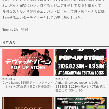
れ、演奏と完璧にシンクロするビジュアルそして照明も相まって、
多彩なスキルと音楽性をエレガントに、そして没入感たっぷりに味
わわせるエンターテイナーとしての姿に酔いしれた。
Text by 駒井憲嗣
NEWS
2026.08.04
2026.07.31
David Byrne / 期間限定ポップアップ・
Adrian Sherwood presents DUB
ストアが代官山 蔦屋書店で開催決定!
SESSIONS 2026を記念し 代官山 蔦屋
書店にて〈ON-U SO…