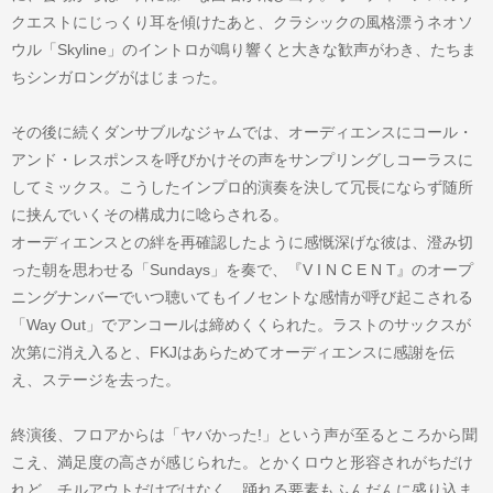
クエストにじっくり耳を傾けたあと、クラシックの風格漂うネオソ
ウル「Skyline」のイントロが鳴り響くと大きな歓声がわき、たちま
ちシンガロングがはじまった。
その後に続くダンサブルなジャムでは、オーディエンスにコール・
アンド・レスポンスを呼びかけその声をサンプリングしコーラスに
してミックス。こうしたインプロ的演奏を決して冗長にならず随所
に挟んでいくその構成力に唸らされる。
オーディエンスとの絆を再確認したように感慨深げな彼は、澄み切
った朝を思わせる「Sundays」を奏で、『V I N C E N T』のオープ
ニングナンバーでいつ聴いてもイノセントな感情が呼び起こされる
「Way Out」でアンコールは締めくくられた。ラストのサックスが
次第に消え入ると、FKJはあらためてオーディエンスに感謝を伝
え、ステージを去った。
終演後、フロアからは「ヤバかった!」という声が至るところから聞
こえ、満足度の高さが感じられた。とかくロウと形容されがちだけ
れど、チルアウトだけではなく、踊れる要素もふんだんに盛り込ま