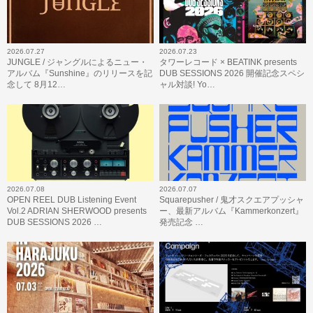
2026.07.27
2026.07.23
JUNGLE / ジャングルによるニュー・
タワーレコード × BEATINK presents
アルバム『Sunshine』のリリースを記
DUB SESSIONS 2026 開催記念スペシ
念して 8月12…
ャル対談! Yo…
2026.07.08
2026.07.07
OPEN REEL DUB Listening Event
Squarepusher / 鬼才スクエアプッシャ
Vol.2 ADRIAN SHERWOOD presents
ー、最新アルバム『Kammerkonzert』
DUB SESSIONS 2026 …
発売記念 …