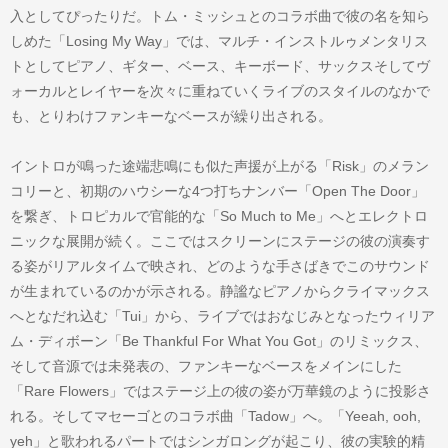
入としてぴったりだ。トム・ミッシュとのコラボ曲で彼の名を知ら
しめた「Losing My Way」では、マルチ・インストルゥメンタリス
トとしてピアノ、ギター、ベース、キーボード、サックスそしてヴ
ォーカルとレイヤーを次々に重ねていくライブのスタイルのなかで
も、とりわけファンキーなベースが繰り出される。
イントロが鳴った途端悲鳴にも似た声援が上がる「Risk」のメラン
コリーと、初期のハウシーな4つ打ちナンバー「Open The Door」
を繋ぎ、トロピカルで官能的な「So Much to Me」へとエレクトロ
ニックな展開が続く。ここではスクリーンにステージの彼の演奏す
る姿がリアルタイムで映され、どのような手さばきでこのサウンド
が生まれているのかが示される。静謐なピアノからクライマックス
へとなだれ込む「Tui」から、ライブではおなじみとなったウィリア
ム・ディボーン「Be Thankful For What You Got」のリミックス、
そして音源では未発表の、ファンキーなベースをメインにした
「Rare Flowers」ではステージ上の彼の姿が万華鏡のように投影さ
れる。そしてマセーゴとのコラボ曲「Tadow」へ。「Yeeah, ooh,
yeh」と歌われるパートではシンガロングが起こり、彼の実験的精