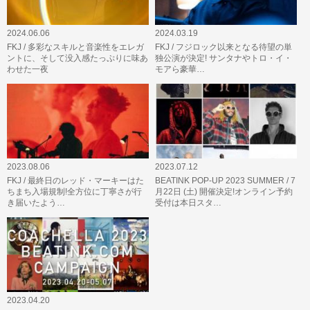
2024.06.06
2024.03.19
FKJ / 多彩なスキルと音楽性をエレガ
FKJ / フジロック以来となる待望の単
ントに、そして没入感たっぷりに味あ
独公演が決定! サンタナやトロ・イ・
わせた一夜
モアら豪華…
2023.08.06
2023.07.12
FKJ / 最終日のレッド・マーキーはた
BEATINK POP-UP 2023 SUMMER / 7
ちまち入場規制!全方位に丁寧さが行
月22日 (土) 開催決定!オンライン予約
き届いたよう…
受付は本日スタ…
2023.04.20