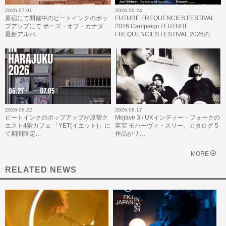
2026.07.01
2026.06.24
原宿にて開催中のビートインクのポッ
FUTURE FREQUENCIES FESTIVAL
プアップにて ボーズ・オブ・カナダ
2026 Campaign / FUTURE
最新アルバ…
FREQUENCIES FESTIVAL 2026の…
2026.06.22
2026.06.17
ビートインクのポップアップが原宿ク
Mojave 3 / UKインディー・フォークの
エスト4階カフェ 「YET(イエット)」に
至宝 モハーヴィ・スリー。カタログ 5
て期間限定…
作品がリ…
MORE
RELATED NEWS