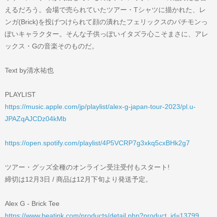
えるだろう。会場で売られていたツアー・Tシャツに描かれた、レ
ンガ(Brick)を投げつけられて顔の潰れたフェリックスのパチモンっ
ぽいキャラクター。そんな子供っぽいイタズラ心こそまさに、アレ
ックス・Gの音楽そのものだ。
Text by清水祐也
PLAYLIST
https://music.apple.com/jp/playlist/alex-g-japan-tour-2023/pl.u-
JPAZqAJCDz04kMb
https://open.spotify.com/playlist/4P5VCRP7g3xkq5cxBHk2g7
ツアー・グッズ全種のオンライン受注受付もスタート!
締切は12月3日 / 商品は12月下旬より発送予定。
Alex G - Brick Tee
https://www.beatink.com/products/detail.php?product_id=13799