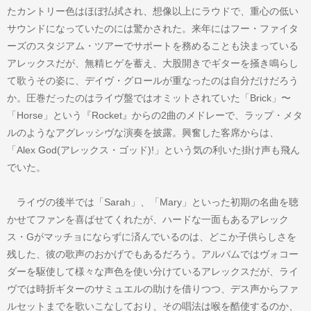
たカントリー色はほぼ払拭され、想像以上にラウドで、重心の低い
サウンドになっていたのには驚かされた。来年にはフー・ファイタ
ーズのスタジアム・ツアーでサポートを務めることも決まっている
アレックスだが、無精ヒゲを蓄え、大股開きでギターを掻き鳴らし
て歌うその姿に、デイヴ・グロールが重なったのは自分だけだろう
か。圧巻だったのはライヴ盤ではオミットされていた「Brick」〜
「Horse」という『Rocket』からの2曲のメドレーで、ラップ・メタ
ルのようなアグレッシヴな演奏を披露。興奮した客席からは、
「Alex God(アレックス・ゴッド)!」という気の利いた掛け声も飛ん
でいた。
ライヴの後半では「Sarah」、「Mary」といった初期の名曲を聴
かせてファンを喜ばせてくれたが、ハードな一面もあるアレック
ス・Gがマッチョにならずに済んでいるのは、どこか子供らしさを
残した、彼の歌声のおかげでもあるだろう。アルバムではヴォコー
ダーを駆使して様々な声色を使い分けているアレックスだが、ライ
ヴでは時折ギターのサミュエルの助けを借りつつ、デス声からファ
ルセットまでを歌いこなしており、その唱法は喉を酷使するのか、