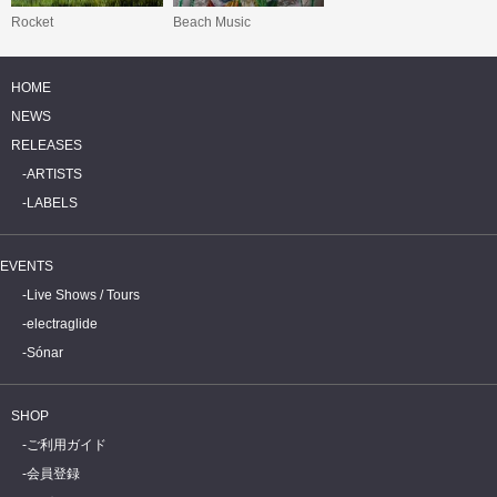
Rocket
Beach Music
HOME
NEWS
RELEASES
ARTISTS
LABELS
EVENTS
Live Shows / Tours
electraglide
Sónar
SHOP
ご利用ガイド
会員登録