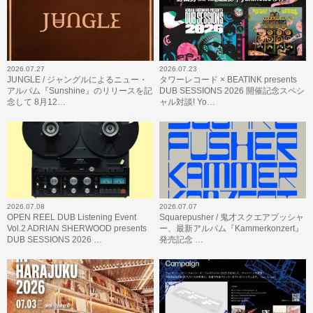
2026.07.27
2026.07.23
JUNGLE / ジャングルによるニュー・
タワーレコード × BEATINK presents
アルバム『Sunshine』のリリースを記
DUB SESSIONS 2026 開催記念スペシ
念して 8月12…
ャル対談! Yo…
2026.07.08
2026.07.07
OPEN REEL DUB Listening Event
Squarepusher / 鬼才スクエアプッシャ
Vol.2 ADRIAN SHERWOOD presents
ー、最新アルバム『Kammerkonzert』
DUB SESSIONS 2026 …
発売記念 …