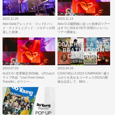
2023.11.28
2023.11.13
Alex God(アレックス・ゴッド)! バッ
Alex G /2週間後に迫った初来日ツアー
ド・テイストとグッド・メロディが同
はすでにSOLD OUT! 待望のジャパン
居した初来…
ツアー開催を…
2023.07.03
2023.04.20
ALEX G / 世界限定3500枚、LPのみの
COACHELLA 2023 CAMPAIGN / 盛り
ライブ作品『Live From Union
上がりを見せるコーチェラ2023の開
Transfer』がリリー…
催を記念して、BEA…