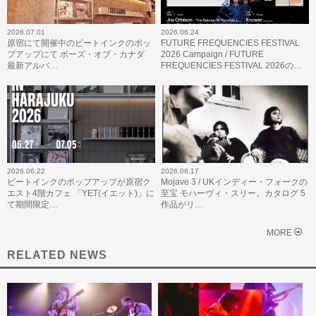
2026.07.01
2026.06.24
原宿にて開催中のビートインクのポッ
FUTURE FREQUENCIES FESTIVAL
プアップにて ボーズ・オブ・カナダ
2026 Campaign / FUTURE
最新アルバ…
FREQUENCIES FESTIVAL 2026の…
2026.06.22
2026.06.17
ビートインクのポップアップが原宿ク
Mojave 3 / UKインディー・フォークの
エスト4階カフェ 「YET(イエット)」に
至宝 モハーヴィ・スリー。カタログ 5
て期間限定…
作品がリ…
MORE
RELATED NEWS