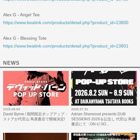
Alex G - Angel Tee
https://www.beatink.com/products/detail.php?product_id=13800
Alex G - Blessing Tote
https://www.beatink.com/products/detail.php?product_id=13801
NEWS
2026.08.04
2026.07.31
David Byrne / 期間限定ポップアップ・
Adrian Sherwood presents DUB
ストアが代官山 蔦屋書店で開催決定!
SESSIONS 2026を記念し 代官山 蔦屋
書店にて〈ON-U SO…