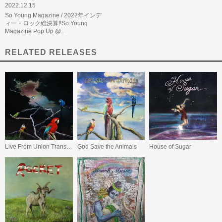
2022.12.15
So Young Magazine / 2022年インデ
ィー・ロック総決算!!So Young
Magazine Pop Up @…
RELATED RELEASES
Live From Union Transfer
God Save the Animals
House of Sugar