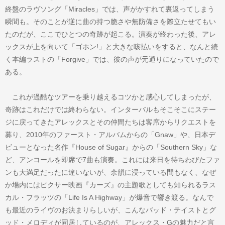
終盤のラヴソング「Miracles」では、声がかすれて裏返ってしまう
瞬間も。そのことが逆に曲の持つ脆さや無防備さを際立たせてもい
たのだが、ここでひとつの奇跡が起こる。演奏が終わった後、アレ
ックスが上を向いて「ゴホン!」と大きな咳払いをすると、なんと続
く本編ラストの「Forgive」では、彼の声が元通りになっていたので
ある。
これが過酷なツアーを乗り越えるコツかと感心してしまったが、
奇跡はこれだけでは終わらない。インターバルもそこそこにステー
ジに戻ってきたアレックスとその仲間たちは客席からリクエストを
募り、2010年のファースト・アルバムからの「Gnaw」や、日本デ
ビューとなった名作『House of Sugar』からの「Southern Sky」な
ど、アンコールを即席で7曲も演奏。これには来日を待ちわびたファ
ンも大満足だったに違いないが、余韻に浸っている間もなく、なぜ
か場内にはピクサー映画『カーズ』の主題歌としても知られるラス
カル・フラッツの「Life Is A Highway」が爆音で響き渡る。なんで
も最近のライヴのお決まりらしいが、こんなバッド・テイストとグ
ッド・メロディが同居しているのが、アレックス・Gの魅力だと言