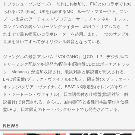
トブッシュ・ゾンビーズ) 、前作にも参加し、FKJとのコラボでも知
られるバス (Bas)、UKを代表するMC、ルーツ・マヌーヴァ、コン
プトン出身のアーティスト/プロデューサー、チャンネル・トレス、
ロンドンの気鋭シンガーソングライター、JNRウィリアムズら、こ
れまでで最も幅広いコラボレーターを起用。また、一つのサンプル
音源を除いてすべてがオリジナル録音となっている。
ジャングルの最新アルバム『VOLCANO』はCD、LP、デジタル/ス
トリーミング配信で好評発売/配信中!国内盤CDにはボーナストラッ
ク「Monaco」が追加収録され、歌詞対訳と解説書が封入される。
LPは通常盤(ブラック・ヴァイナル)に加え、限定盤(スプラッター・
オレンジ/クリア・ヴァイナル)、BEATINK限定盤(オレンジ/ホワイ
ト・ツートーン・ヴァイナル)、日本語帯付き仕様盤(歌詞対訳・解
説書付)で発売される。さらに、国内盤CDと各種日本語帯付き仕様
盤LPは、日本限定のトートバッグセットでも発売されている。
NEWS