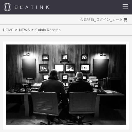
会員登録
_
ログイン
_
カート
HOME
NEWS
Caiola Records