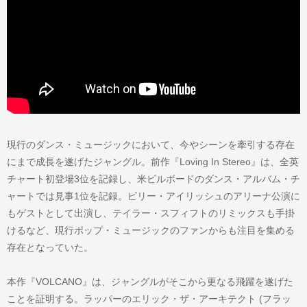
現行のダンス・ミュージックにおいて、今やシーンを牽引する存在
にまで成長を遂げたジャングル。前作『Loving In Stereo』は、全英
チャート初登場3位を記録し、米ビルボードのダンス・アルバム・チ
ャートでは見事1位を記録。ビリー・アイリッシュのアリーナ公演に
もゲストとして出演し、テイラー・スフィフトのリミックスも手掛
けるなど、現行ポップ・ミュージックのファンからも注目を集める
存在となっていた。
本作『VOLCANO』は、ジャングルがそこから更なる飛躍を遂げた
ことを証明する。ラッパーのエリック・ザ・アーキテクト (フラッ