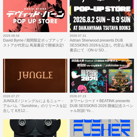
2026.08.04
2026.07.31
David Byrne / 期間限定ポップアップ・
Adrian Sherwood presents DUB
ストアが代官山 蔦屋書店で開催決定!
SESSIONS 2026を記念し 代官山 蔦屋
書店にて〈ON-U SO…
2026.07.27
2026.07.23
JUNGLE / ジャングルによるニュー・
タワーレコード × BEATINK presents
アルバム『Sunshine』のリリースを記
DUB SESSIONS 2026 開催記念スペシ
念して 8月12…
ャル対談! Yo…