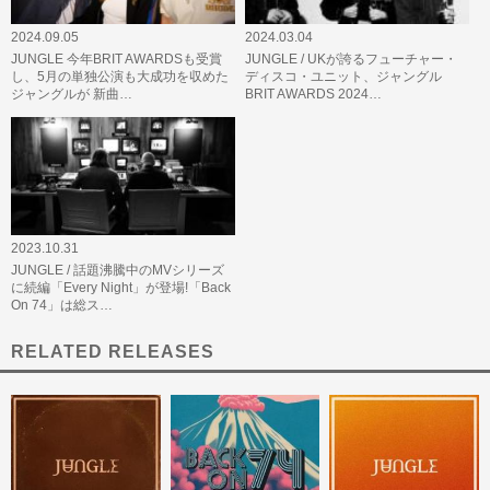
2024.09.05
2024.03.04
JUNGLE 今年BRIT AWARDSも受賞
JUNGLE / UKが誇るフューチャー・
し、5月の単独公演も大成功を収めた
ディスコ・ユニット、ジャングル
ジャングルが 新曲…
BRIT AWARDS 2024…
2023.10.31
JUNGLE / 話題沸騰中のMVシリーズ
に続編「Every Night」が登場!「Back
On 74」は総ス…
RELATED RELEASES