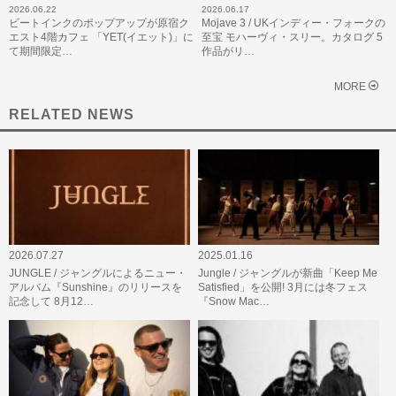
2026.06.22
2026.06.17
ビートインクのポップアップが原宿ク
Mojave 3 / UKインディー・フォークの
エスト4階カフェ 「YET(イエット)」に
至宝 モハーヴィ・スリー。カタログ 5
て期間限定…
作品がリ…
MORE
RELATED NEWS
2026.07.27
2025.01.16
JUNGLE / ジャングルによるニュー・
Jungle / ジャングルが新曲「Keep Me
アルバム『Sunshine』のリリースを
Satisfied」を公開! 3月には冬フェス
記念して 8月12…
『Snow Mac…