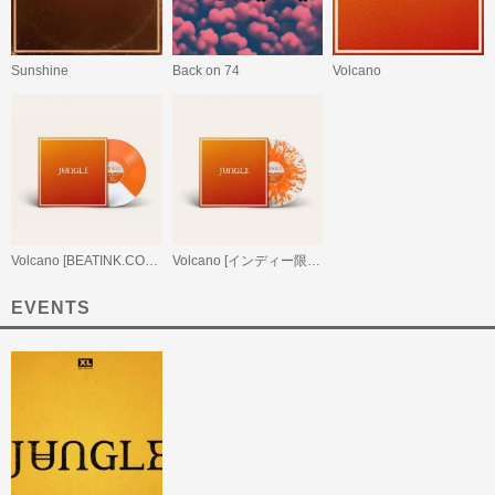
Sunshine
Back on 74
Volcano
Volcano [BEATINK.COM限定 / Orange & White 2 Tone Vinyl]
Volcano [インディー限定 / Heavy Splatter Transparent & Orange Vinyl]
EVENTS