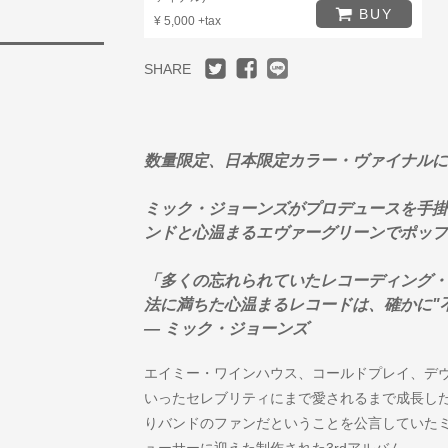
BUY
¥ 5,000 +tax
SHARE
数量限定、日本限定カラー・ヴァイナルに
ミック・ジョーンズがプロデュースを手掛
ンドと心温まるエヴァーグリーンでポップ
「多くの忘れられていたレコーディング・
法に満ちた心温まるレコードは、確かに"
― ミック・ジョーンズ
エイミー・ワインハウス、コールドプレイ、デ
いったセレブリティにまで愛されるまで成長し
りバンドのファンだということを公言していたミ
ューサーに迎えた制作された3rdアルバム。