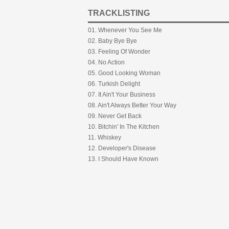
TRACKLISTING
01. Whenever You See Me
02. Baby Bye Bye
03. Feeling Of Wonder
04. No Action
05. Good Looking Woman
06. Turkish Delight
07. It Ain't Your Business
08. Ain't Always Better Your Way
09. Never Get Back
10. Bitchin' In The Kitchen
11. Whiskey
12. Developer's Disease
13. I Should Have Known