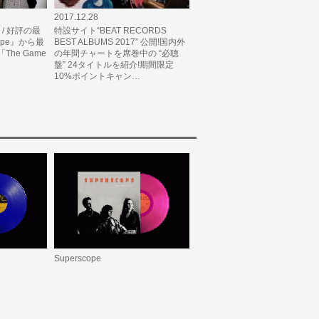
2017.12.28
IS / 好評の最
特設サイト“BEAT RECORDS
ope』から最
BEST ALBUMS 2017” 公開!国内外
he Game
の年間チャートを席巻中の “必聴
盤” 24タイトルを紹介!期間限定
10%ポイントキャン…
Superscope