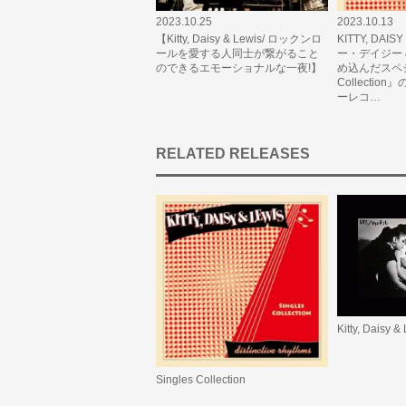
2023.10.25
2023.10.13
【Kitty, Daisy & Lewis/ ロックンロ
KITTY, DAIS
ールを愛する人同士が繋がること
ー・デイジー 
のできるエモーショナルな一夜!】
め込んだスペシャ
Collecti
ーレコ…
RELATED RELEASES
Kitty, Daisy &
Singles Collection