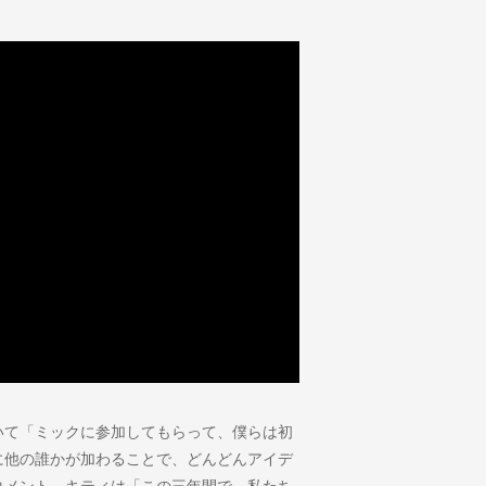
いて「ミックに参加してもらって、僕らは初
に他の誰かが加わることで、どんどんアイデ
コメント。キティは「この三年間で、私たち