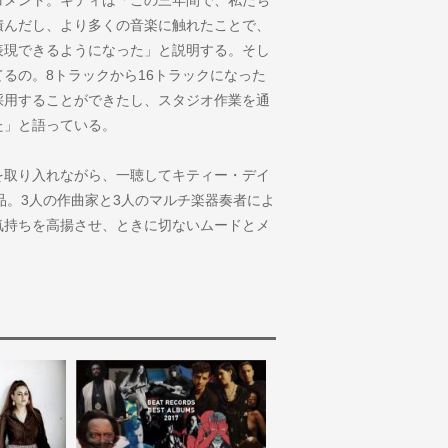
積んだし、より多くの音楽に触れたことで、
表現できるようになった」と説明する。そし
るの。8トラックから16トラックになった
採用することができたし、スタジオ作業を通
た」と語っている。
を取り入れながら、一聴してキティー・デイ
品。3人の作曲家と3人のマルチ楽器奏者によ
気持ちを高揚させ、ときに切ないムードとメ