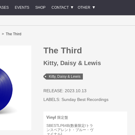
ASES
EVENTS
SHOP
CONTACT
OTHER
The Third
The Third
Kitty, Daisy & Lewis
Kitty, Daisy & Lewis
RELEASE: 2023.10.13
LABELS:
Sunday Best Recordings
Vinyl
限定盤
SBESTLP64B(数量限定/トラ
ンスペアレント・ブルー・ヴ
ァイナル)