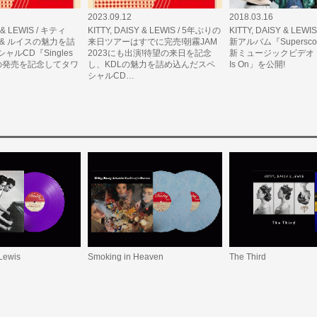
2023.09.12
2018.03.16
Y & LEWIS / キティ
KITTY, DAISY & LEWIS / 5年ぶりの
KITTY, DAISY & LEW
& ルイスの魅力を詰
来日ツアーはすでに完売!朝霧JAM
新アルバム『Supersc
ルCD『Singles
2023にも出演!待望の来日を記念
新ミュージックビデオ「T
on』の発売を記念してタワ
し、KDLの魅力を詰め込んだスペ
Is On」を公開!
シャルCD…
 Lewis
Smoking in Heaven
The Third