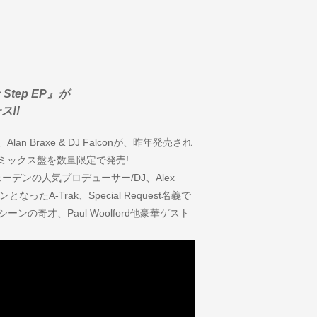
y Step EP』が
!!
n Braxe & DJ Falconが、昨年発売され
』のリミックス盤を数量限定で発売!
ウェーデンの人気プロデューサー/DJ、Alex
たA-Trak、Special Request名義で
の奇才、Paul Woolford他豪華ゲスト