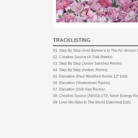
TRACKLISTING
01. Step By Step (Axel Boman’s In The Air Version
02. Creative Source (A-Trak Remix)
03. Step By Step (Junior Sanchez Remix)
04. Step By Step (Amtrac Remix)
05. Elevation (Paul Woolford Remix 12" Edit)
06. Elevation (Shakedown Remix)
07. Elevation (Didi Han Remix)
08. Creative Source (ABSOLUTE. Neon Energy Rem
09. Love Me (Max In The World Extended Edit)