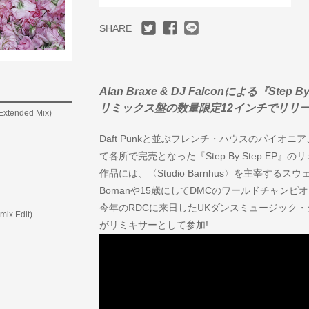
SHARE
Alan Braxe & DJ Falconによる『Step B
リミックス盤の数量限定12インチでリリース
 Extended Mix)
Daft Punkと並ぶフレンチ・ハウスのパイオニア、Ala
て各所で完売となった『Step By Step EP
作品には、〈Studio Barnhus〉を主宰するス
Bomanや15歳にしてDMCのワールドチャンピオンとなっ
今年のRDCに来日したUKダンスミュージック・シーン
ix Edit)
がリミキサーとして参加!