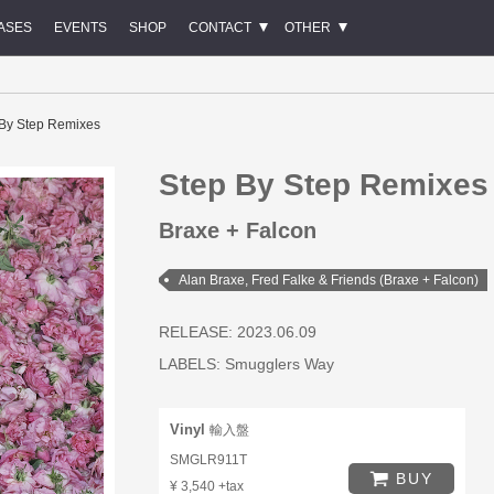
ASES
EVENTS
SHOP
CONTACT
OTHER
 By Step Remixes
Step By Step Remixes
Braxe + Falcon
Alan Braxe, Fred Falke & Friends (Braxe + Falcon)
RELEASE: 2023.06.09
LABELS:
Smugglers Way
Vinyl
輸入盤
SMGLR911T
BUY
¥ 3,540 +tax