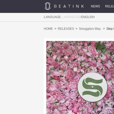
NEWS
RELE
LANGUAGE :
JAPANESE
/
ENGLISH
HOME
RELEASES
Smugglers Way
Step