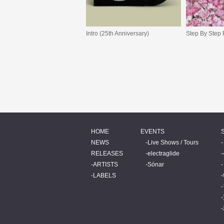
Intro (25th Anniversary)
Step By Step
HOME
EVENTS
NEWS
Live Shows / Tours
RELEASES
electraglide
ARTISTS
Sónar
LABELS