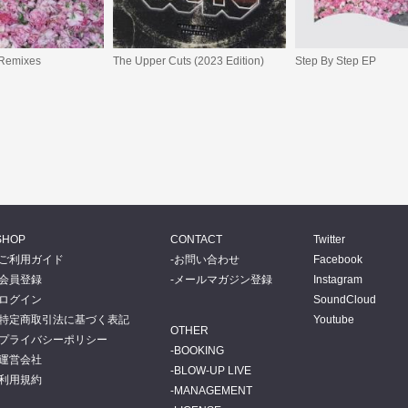
 Remixes
The Upper Cuts (2023 Edition)
Step By Step EP
SHOP
CONTACT
Twitter
ご利用ガイド
お問い合わせ
Facebook
会員登録
メールマガジン登録
Instagram
ログイン
SoundCloud
特定商取引法に基づく表記
Youtube
OTHER
プライバシーポリシー
BOOKING
運営会社
BLOW-UP LIVE
利用規約
MANAGEMENT