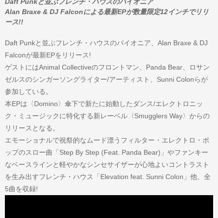
Daft Punkと並ぶフレンチ・ハウスのパイオニア
Alan Braxe & DJ Falconによる最新EPが数量限定12インチでリリ
ース!!
Daft Punkと並ぶフレンチ・ハウスのパイオニア、Alan Braxe & DJ
Falconが最新EPをリリース!
ゲストにはAnimal Collectiveのフロントマン、Panda Bear、ロサン
ゼルスのシンガーソングライター/アーティスト、Sunni Colonらが
参加している。
本EPは〈Domino〉傘下で新たに始動したダンス/エレクトロニッ
ク・ミュージックに特化する新レーベル〈Smugglers Way〉からの
リリースとなる。
エモーショナルで祝祭的なムード漂うフィルター・エレクトロ・ポ
ップのスロー曲「Step By Step (Feat. Panda Bear)」やファンキー
なベースラインと軽やかなシンセサイザーが心地よいコントラスト
を生み出すフレンチ・ハウス「Elevation feat. Sunni Colon」他、全
5曲を収録!