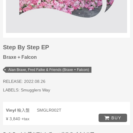
Step By Step EP
Braxe + Falcon
Alan Braxe, Fred Falke & Friends (Braxe + Falcon)
RELEASE: 2022.08.26
LABELS:
Smugglers Way
Vinyl
輸入盤
SMGLR002T
BUY
¥ 3,840 +tax