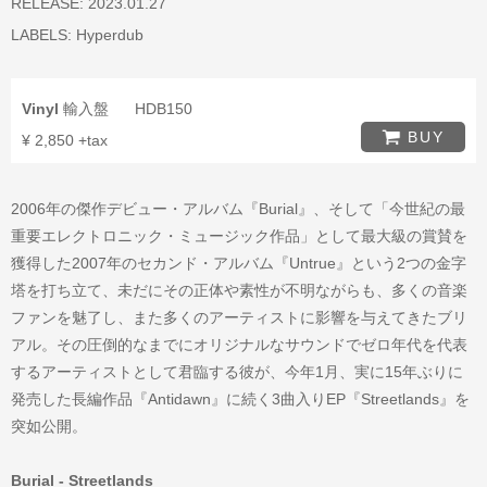
RELEASE: 2023.01.27
LABELS:
Hyperdub
Vinyl
輸入盤
HDB150
BUY
¥ 2,850 +tax
2006年の傑作デビュー・アルバム『Burial』、そして「今世紀の最
重要エレクトロニック・ミュージック作品」として最大級の賞賛を
獲得した2007年のセカンド・アルバム『Untrue』という2つの金字
塔を打ち立て、未だにその正体や素性が不明ながらも、多くの音楽
ファンを魅了し、また多くのアーティストに影響を与えてきたブリ
アル。その圧倒的なまでにオリジナルなサウンドでゼロ年代を代表
するアーティストとして君臨する彼が、今年1月、実に15年ぶりに
発売した長編作品『Antidawn』に続く3曲入りEP『Streetlands』を
突如公開。
Burial - Streetlands