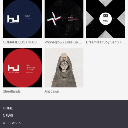
COMAFIELDS / IMAGINARY FESTIVAL
Phoneglow / Eyes Go Blank
Dreamfear/Boy Sent From Above
Streetlands
Antidawn
HOME
NEWS
RELEASES