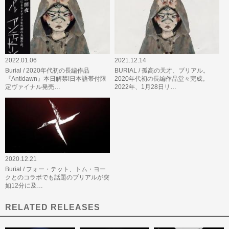
2022.01.06
2021.12.14
Burial / 2020年代初の長編作品
BURIAL / 孤高の天才、ブリアル。
『Antidawn』本日解禁!日本語帯付限
2020年代初の長編作品堂々完成。
定ヴァイナル発売…
2022年、1月28日リ…
2020.12.21
Burial / フォー・テット、トム・ヨー
クとのコラボでも話題のブリアルが突
如12分に及…
RELATED RELEASES