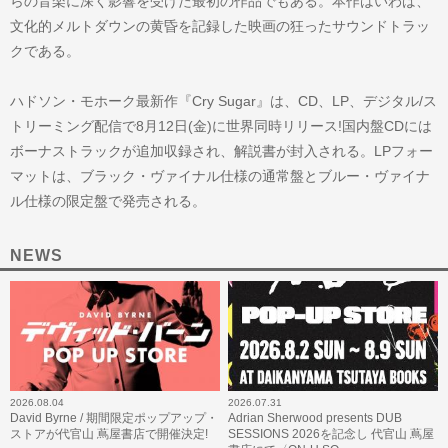
らの音楽に深く影響を受けた最初の作品でもある。本作はいわば、
文化的メルトダウンの黄昏を記録した映画の狂ったサウンドトラッ
クである。
ハドソン・モホーク最新作『Cry Sugar』は、CD、LP、デジタル/ス
トリーミング配信で8月12日(金)に世界同時リリース!国内盤CDには
ボーナストラックが追加収録され、解説書が封入される。LPフォー
マットは、ブラック・ヴァイナル仕様の通常盤とブルー・ヴァイナ
ル仕様の限定盤で発売される。
NEWS
2026.08.04
2026.07.31
David Byrne / 期間限定ポップアップ・
Adrian Sherwood presents DUB
ストアが代官山 蔦屋書店で開催決定!
SESSIONS 2026を記念し 代官山 蔦屋