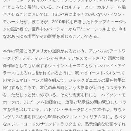
すところなく展開している。ハイカルチャーとローカルチャーを融
合させることにおいては、もはや右に出るものがいないハドソン・
モホークだが、彼こそが、2010年代を席巻したトラップミュージッ
クの設計者で、世界中のパーティーからTVコマーシャルまで、今も
なおあらゆる場面でその影響を感じることができる。
本作の背景にはアメリカの退廃があるという。アルバムのアートワ
ーク (グラフィティシーンからキャリアをスタートさせた画家で映
像作家としても活躍するウェイン・ホースことウィレハッド・アイ
ラースによる) に描かれているように、我々はゴーストバスターズ
のマシュマロ・マンと腕を組んで、ジャックダニエルの瓶を片手に
帰宅するところで、灰色の暴風雨という大惨事が近づきつつあるの
を、ただじっと見つめている。そんな現実を目にし、ハドソン・モ
ホークは、DJブースを指揮台に、放蕩と黙示録の間の緊迫したドラ
マを描き出している。ハドソン・モホークにとって本作は、故ヴァ
ンゲリスの後期作品から90年代のジョン・ウィリアムスによるベタ
なメジャーコードのサウンドトラックまで、黙示録的な映画やそれ