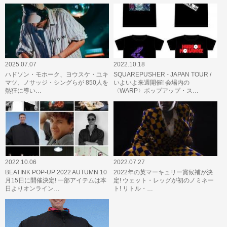
2025.07.07
2022.10.18
ハドソン・モホーク、ヨウスケ・ユキ
SQUAREPUSHER - JAPAN TOUR /
マツ、ノサッジ・シングらが 850人を
いよいよ来週開催! 会場内の
熱狂に導い…
〈WARP〉ポップアップ・ス…
2022.10.06
2022.07.27
BEATINK POP-UP 2022 AUTUMN 10
2022年の英マーキュリー賞候補が決
月15日に開催決定! 一部アイテムは本
定! ウェット・レッグが初のノミネー
日よりオンライン…
ト! リトル・…