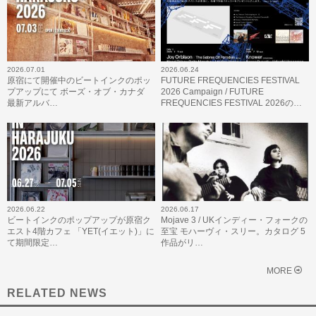
2026.07.01
2026.06.24
原宿にて開催中のビートインクのポッ
FUTURE FREQUENCIES FESTIVAL
プアップにて ボーズ・オブ・カナダ
2026 Campaign / FUTURE
最新アルバ…
FREQUENCIES FESTIVAL 2026の…
2026.06.22
2026.06.17
ビートインクのポップアップが原宿ク
Mojave 3 / UKインディー・フォークの
エスト4階カフェ 「YET(イエット)」に
至宝 モハーヴィ・スリー。カタログ 5
て期間限定…
作品がリ…
MORE
RELATED NEWS