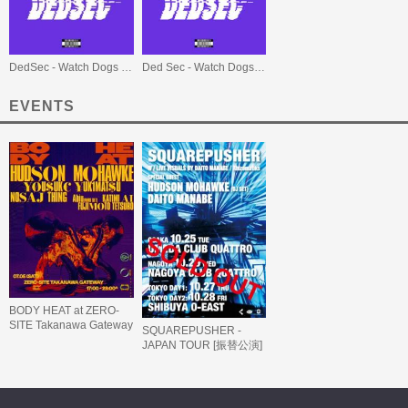
DedSec - Watch Dogs 2 OST
Ded Sec - Watch Dogs 2 (Original Game Soundtrack)
EVENTS
BODY HEAT at ZERO-
SITE Takanawa Gateway
SQUAREPUSHER -
JAPAN TOUR [振替公演]