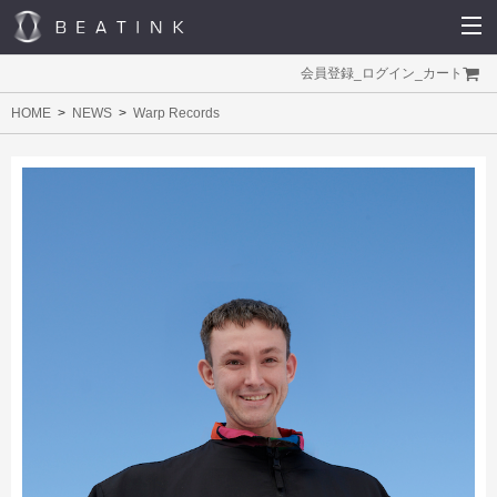
会員登録
_
ログイン
_
カート
HOME
NEWS
Warp Records