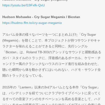
https://youtu.be/l19Fxfk-QxU
Hudson Mohawke - Cry Sugar Megamix / Bicstan
https://hudmo.ffm.to/cry-sugar-megamix
アルバム全体の様々なパーツを一つにまとめ上げた「Cry Sugar
(Megamix)」を聴くことで、本プロジェクトが持つサウンドやキャ
ラクターを味わえることができると同時に、先行シングル
「Bicstan」は、Roland TB-303のアシッドなサウンドと躍動感ある
ガバ・スタイルのトラックに、浮遊感のあるボーカル、ケリー・チ
ャンドラー風のクラシックなハウスのコード進行を組み合わせた、
聴いた瞬間から体を動かさずにはいられない、ハドモ・サウンド全
開のトラックとなっている。
2015年の『Lantern』以来の3rdアルバムとなる本作『Cry Sugar』
は、パンデミックを経てついにクラブやライブイベントに戻ってく
るすべての音楽ファンのモチベーションを高める音楽として、ハド
ソン・モホーク特有のアンセミックなサウンドがアルバム全体に余