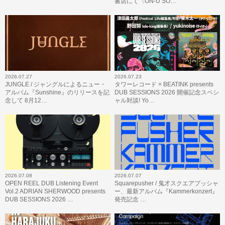
書店にて〈ON-U SO…
2026.07.27
2026.07.23
JUNGLE / ジャングルによるニュー・
タワーレコード × BEATINK presents
アルバム『Sunshine』のリリースを記
DUB SESSIONS 2026 開催記念スペシ
念して 8月12…
ャル対談! Yo…
2026.07.08
2026.07.07
OPEN REEL DUB Listening Event
Squarepusher / 鬼才スクエアプッシャ
Vol.2 ADRIAN SHERWOOD presents
ー、最新アルバム『Kammerkonzert』
DUB SESSIONS 2026 …
発売記念 …