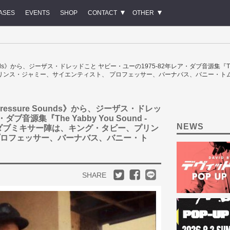
ASES
EVENTS
SHOP
CONTACT
OTHER
ure Sounds》から、ジーザス・ドレッドこと ヤビー・ユーの1975-82年レア・ダブ音源集『The Yab
リンス・ジャミー、サイエンティスト、 プロフェッサー、バーナバス、バニー・トム
 名門《Pressure Sounds》から、ジーザス・ドレッ
音源集『The Yabby You Sound -
NEWS
! 豪華ダブミキサー陣は、キング・タビー、プリン
プロフェッサー、バーナバス、バニー・ト
SHARE