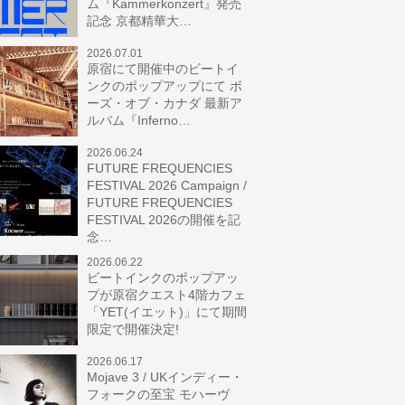
ム『Kammerkonzert』発売
記念 京都精華大…
2026.07.01
原宿にて開催中のビートイ
ンクのポップアップにて ボ
ーズ・オブ・カナダ 最新ア
ルバム『Inferno…
2026.06.24
FUTURE FREQUENCIES
FESTIVAL 2026 Campaign /
FUTURE FREQUENCIES
FESTIVAL 2026の開催を記
念…
2026.06.22
ビートインクのポップアッ
プが原宿クエスト4階カフェ
「YET(イエット)」にて期間
限定で開催決定!
2026.06.17
Mojave 3 / UKインディー・
フォークの至宝 モハーヴ