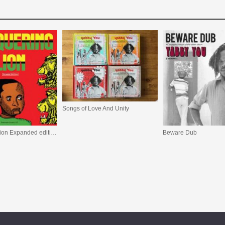
Songs of Love And Unity
Conquering Lion Expanded edition
Beware Dub