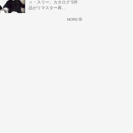
ィ・スリー。カタログ 5作
品がリマスター再…
MORE