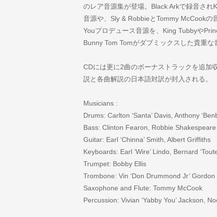
のレア音源集が登場。Black Arkで録音されKing
音源や、Sly & RobbieとTommy McCook
Youプロデュース音源を、King TubbyやPrince 
Bunny Tom Tomがダブミックスした貴
CDには更に2曲のボーナストラックを追加収録。国
説と各曲解説の日本語対訳が封入される。
Musicians :
Drums: Carlton ‘Santa’ Davis, Anthony ‘Benb
Bass: Clinton Fearon, Robbie Shakespeare
Guitar: Earl ‘Chinna’ Smith, Albert Griffiths
Keyboards: Earl ‘Wire’ Lindo, Bernard ‘Toute
Trumpet: Bobby Ellis
Trombone: Vin ‘Don Drummond Jr’ Gordon
Saxophone and Flute: Tommy McCook
Percussion: Vivian ‘Yabby You’ Jackson,